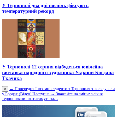
У Тернополі два дні поспіль фіксують
температурний рекорд
У Тернополі 12 серпня відбудеться ювілейна
виставка народного художника України Богдана
Ткачика
← Попередня
Іноземні студенти з Тернополя заколядували
×
у Бродах (Відео)
Наступна →
Зважайте на зміни: з січня
тернополяни платитимуть за…