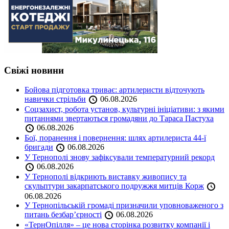
Свіжі новини
Бойова підготовка триває: артилеристи відточують
навички стрільби
06.08.2026
Соцзахист, робота установ, культурні ініціативи: з якими
питаннями звертаються громадяни до Тараса Пастуха
06.08.2026
Бої, поранення і повернення: шлях артилериста 44-ї
бригади
06.08.2026
У Тернополі знову зафіксували температурний рекорд
06.08.2026
У Тернополі відкриють виставку живопису та
скульптури закарпатського подружжя митців Корж
06.08.2026
У Тернопільській громаді призначили уповноваженого з
питань безбар’єрності
06.08.2026
«ТернОпілля» – це нова сторінка розвитку компанії і