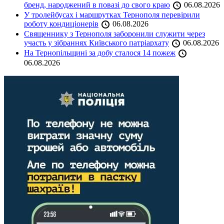
бренд, народжений в повазі до свого краю
06.08.2026
У тролейбусах і маршрутках Тернополя перевірили
роботу кондиціонерів
06.08.2026
Священнику з Тернополя заборонили служити через
участь у зібраннях Київського патріархату
06.08.2026
На Тернопільщині за добу сталося 14 пожеж
06.08.2026