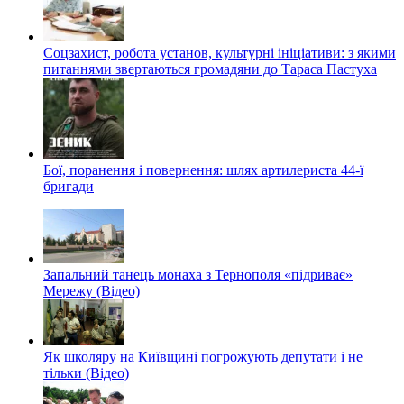
Соцзахист, робота установ, культурні ініціативи: з якими
питаннями звертаються громадяни до Тараса Пастуха
Бої, поранення і повернення: шлях артилериста 44-ї
бригади
Запальний танець монаха з Тернополя «підриває»
Мережу (Відео)
Як школяру на Київщині погрожують депутати і не
тільки (Відео)