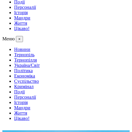
Події
Персоналії
Історія
Мандри
Життя
Цікаво!
Меню
×
Новини
Тернопіль
Тернопілля
Україна/Світ
Політика
Економіка
Суспільство
Кримінал
Події
Персоналії
Історія
Мандри
Життя
Цікаво!