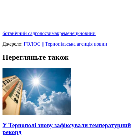
ботанічний сад
голос
зима
кременець
новини
Джерело:
ГОЛОС || Тернопільська агенція новин
Перегляньте також
У Тернополі знову зафіксували температурний
рекорд