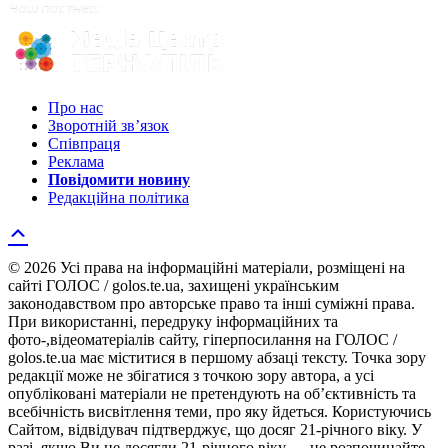
Про нас
Зворотній зв’язок
Співпраця
Реклама
Повідомити новину
Редакційна політика
© 2026 Усі права на інформаційні матеріали, розміщені на
сайті ГОЛОС / golos.te.ua, захищені українським
законодавством про авторське право та інші суміжні права.
При використанні, передруку інформаційних та
фото-,відеоматеріалів сайту, гіперпосилання на ГОЛОС /
golos.te.ua має міститися в першому абзаці тексту. Точка зору
редакції може не збігатися з точкою зору автора, а усі
опубліковані матеріали не претендують на об’єктивність та
всебічність висвітлення теми, про яку йдеться. Користуючись
Сайтом, відвідувач підтверджує, що досяг 21-річного віку. У
разі, якщо Ви не досягли 21-річного віку — не розпочинайте