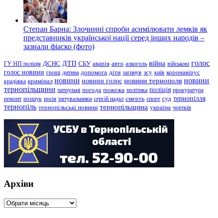
Степан Барна: Злочинні спроби асимілювати лемків як
представників української нації серед інших народів –
зазнали фіаско (фото)
голос
війна
ДТП
ГУ НП поліція
ДСНС
СБУ
аварія
авто
алкоголь
військові
голос новини
зсу
гроші
дитина
допомога
діти
загинув
київ
коронавірус
новини
новини тернополя
новини
новини голос
кримінал
крадіжка
тернопільщини
поліція
патрульні
погода
пожежа
політика
прокуратура
тернопілля
суд
ремонт
розшук
росія
рятувальники
сергій надал
смерть
спорт
тернопіль
тернопільщина
україна
тернопільські новини
чортків
Архіви
Архіви