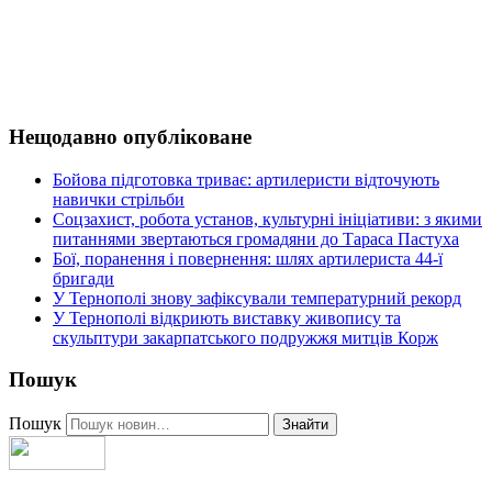
Нещодавно опубліковане
Бойова підготовка триває: артилеристи відточують
навички стрільби
Соцзахист, робота установ, культурні ініціативи: з якими
питаннями звертаються громадяни до Тараса Пастуха
Бої, поранення і повернення: шлях артилериста 44-ї
бригади
У Тернополі знову зафіксували температурний рекорд
У Тернополі відкриють виставку живопису та
скульптури закарпатського подружжя митців Корж
Пошук
Пошук
Знайти