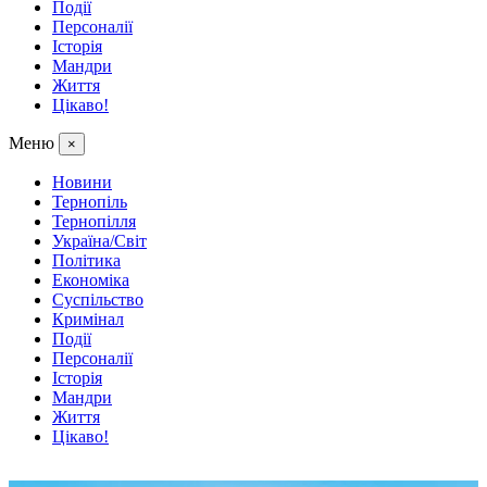
Події
Персоналії
Історія
Мандри
Життя
Цікаво!
Меню
×
Новини
Тернопіль
Тернопілля
Україна/Світ
Політика
Економіка
Суспільство
Кримінал
Події
Персоналії
Історія
Мандри
Життя
Цікаво!