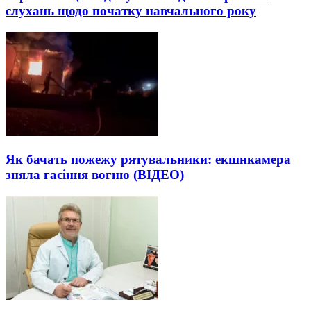
слухань щодо початку навчального року
Як бачать пожежу рятувальники: екшнкамера
зняла гасіння вогню (ВІДЕО)