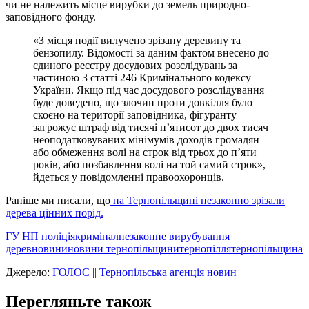
чи не належить місце вирубки до земель природно-
заповідного фонду.
«З місця події вилучено зрізану деревину та
бензопилу. Відомості за даним фактом внесено до
єдиного реєстру досудових розслідувань за
частиною 3 статті 246 Кримінального кодексу
України. Якщо під час досудового розслідування
буде доведено, що злочин проти довкілля було
скоєно на території заповідника, фігуранту
загрожує штраф від тисячі п’ятисот до двох тисяч
неоподатковуваних мінімумів доходів громадян
або обмеження волі на строк від трьох до п’яти
років, або позбавлення волі на той самий строк», –
йдеться у повідомленні правоохоронців.
Раніше ми писали, що
на Тернопільщині незаконно зрізали
дерева цінних порід.
ГУ НП поліція
кримінал
незаконне вирубування
дерев
новини
новини тернопільщини
тернопілля
тернопільщина
Джерело:
ГОЛОС || Тернопільська агенція новин
Перегляньте також