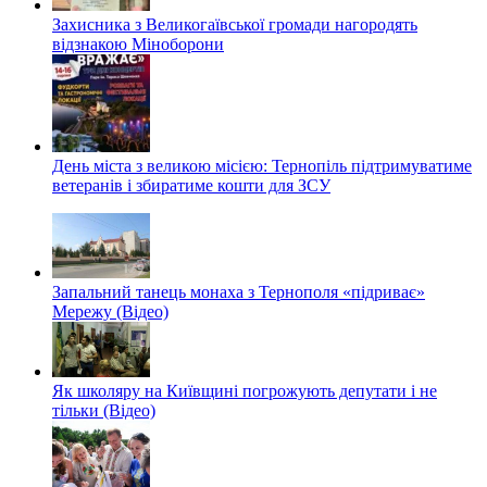
Захисника з Великогаївської громади нагородять
відзнакою Міноборони
День міста з великою місією: Тернопіль підтримуватиме
ветеранів і збиратиме кошти для ЗСУ
Запальний танець монаха з Тернополя «підриває»
Мережу (Відео)
Як школяру на Київщині погрожують депутати і не
тільки (Відео)