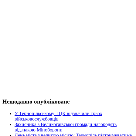
Нещодавно опубліковане
У Тернопільському ТЦК відзначили трьох
військовослужбовців
Захисника з Великогаївської громади нагородять
відзнакою Міноборони
День міста з великою місією: Тернопіль підтримуватиме