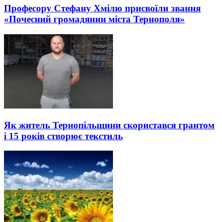
Професору Стефану Хмілю присвоїли звання
«Почесний громадянин міста Тернополя»
Як житель Тернопільщини скористався грантом
і 15 років створює текстиль