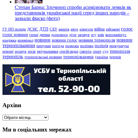
Степан Барна: Злочинні спроби асимілювати лемків як
представників української нації серед інших народів –
зазнали фіаско (фото)
голос
війна
ДТП
ГУ НП поліція
ДСНС
СБУ
аварія
авто
алкоголь
військові
голос новини
зсу
гроші
дитина
допомога
діти
загинув
київ
коронавірус
новини
новини тернополя
новини
новини голос
кримінал
крадіжка
тернопільщини
поліція
патрульні
погода
пожежа
політика
прокуратура
тернопілля
суд
ремонт
розшук
росія
рятувальники
сергій надал
смерть
спорт
тернопіль
тернопільщина
україна
тернопільські новини
чортків
Архіви
Архіви
Ми в соціальних мережах