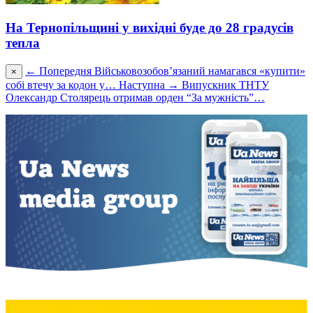
На Тернопільщині у вихідні буде до 28 градусів
тепла
← Попередня
Військовозобов’язаний намагався «купити»
×
собі втечу за кодон у…
Наступна →
Випускник ТНТУ
Олександр Столярець отримав орден “За мужність”…