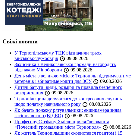
Свіжі новини
У Тернопільському ТЦК відзначили трьох
військовослужбовців
09.08.2026
Захисника з Великогаївської громади нагородять
відзнакою Міноборони
09.08.2026
День міста з великою місією: Тернопіль підтримуватиме
ветеранів і збиратиме кошти для ЗСУ
09.08.2026
Дитячі батути: види, розміри та правила безпечного
використання
09.08.2026
Тернопільщина долучилася до конгресових слухань
щодо початку навчального року
08.08.2026
Як бачать пожежу рятувальники: екшнкамера зняла
гасіння вогню (ВІДЕО)
08.08.2026
Професору Стефану Хмілю присвоїли звання
«Почесний громадянин міста Тернополя»
08.08.2026
Як житель Тернопільщини скористався грантом і 15