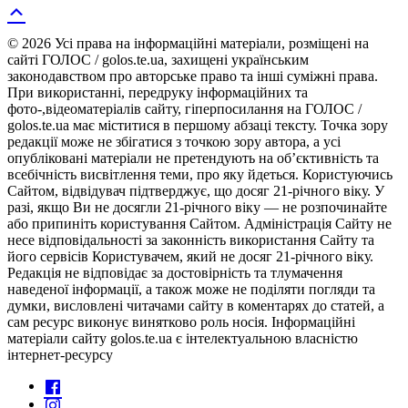
© 2026 Усі права на інформаційні матеріали, розміщені на
сайті ГОЛОС / golos.te.ua, захищені українським
законодавством про авторське право та інші суміжні права.
При використанні, передруку інформаційних та
фото-,відеоматеріалів сайту, гіперпосилання на ГОЛОС /
golos.te.ua має міститися в першому абзаці тексту. Точка зору
редакції може не збігатися з точкою зору автора, а усі
опубліковані матеріали не претендують на об’єктивність та
всебічність висвітлення теми, про яку йдеться. Користуючись
Сайтом, відвідувач підтверджує, що досяг 21-річного віку. У
разі, якщо Ви не досягли 21-річного віку — не розпочинайте
або припиніть користування Сайтом. Адміністрація Сайту не
несе відповідальності за законність використання Сайту та
його сервісів Користувачем, який не досяг 21-річного віку.
Редакція не відповідає за достовірність та тлумачення
наведеної інформації, а також може не поділяти погляди та
думки, висловлені читачами сайту в коментарях до статей, а
сам ресурс виконує винятково роль носія. Інформаційні
матеріали сайту golos.te.ua є інтелектуальною власністю
інтернет-ресурсу