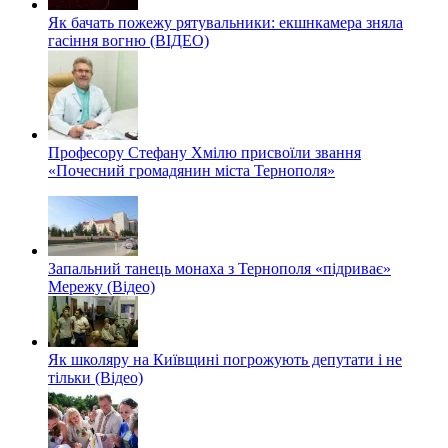
Як бачать пожежу рятувальники: екшнкамера зняла
гасіння вогню (ВІДЕО)
Професору Стефану Хмілю присвоїли звання
«Почесний громадянин міста Тернополя»
Запальний танець монаха з Тернополя «підриває»
Мережу (Відео)
Як школяру на Київщині погрожують депутати і не
тільки (Відео)