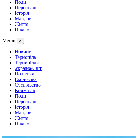
Події
Персоналії
Історія
Мандри
Життя
Цікаво!
Меню
×
Новини
Тернопіль
Тернопілля
Україна/Світ
Політика
Економіка
Суспільство
Кримінал
Події
Персоналії
Історія
Мандри
Життя
Цікаво!