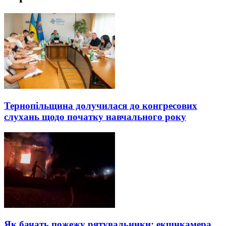
Тернопільщина долучилася до конгресових
слухань щодо початку навчального року
Як бачать пожежу рятувальники: екшнкамера