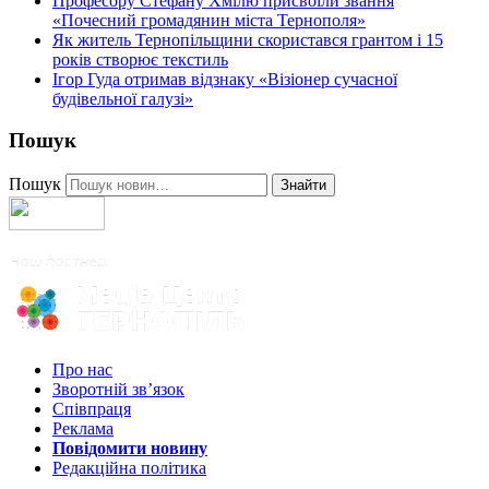
Професору Стефану Хмілю присвоїли звання
«Почесний громадянин міста Тернополя»
Як житель Тернопільщини скористався грантом і 15
років створює текстиль
Ігор Гуда отримав відзнаку «Візіонер сучасної
будівельної галузі»
Пошук
Пошук
Знайти
Про нас
Зворотній зв’язок
Співпраця
Реклама
Повідомити новину
Редакційна політика