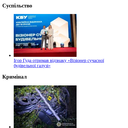
Суспільство
Ігор Гуда отримав відзнаку «Візіонер сучасної
будівельної галузі»
Кримінал