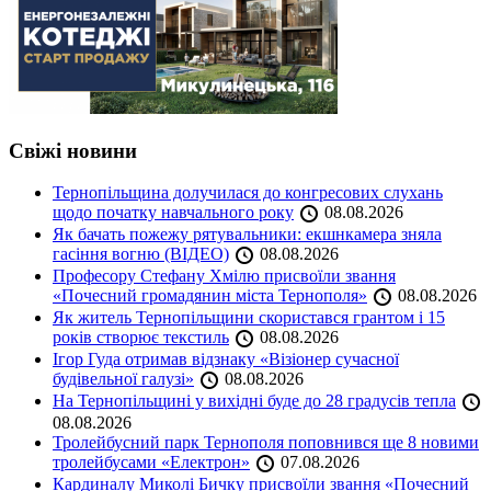
Свіжі новини
Тернопільщина долучилася до конгресових слухань
щодо початку навчального року
08.08.2026
Як бачать пожежу рятувальники: екшнкамера зняла
гасіння вогню (ВІДЕО)
08.08.2026
Професору Стефану Хмілю присвоїли звання
«Почесний громадянин міста Тернополя»
08.08.2026
Як житель Тернопільщини скористався грантом і 15
років створює текстиль
08.08.2026
Ігор Гуда отримав відзнаку «Візіонер сучасної
будівельної галузі»
08.08.2026
На Тернопільщині у вихідні буде до 28 градусів тепла
08.08.2026
Тролейбусний парк Тернополя поповнився ще 8 новими
тролейбусами «Електрон»
07.08.2026
Кардиналу Миколі Бичку присвоїли звання «Почесний