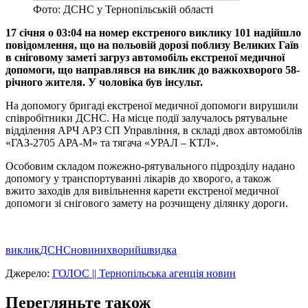
Фото: ДСНС у Тернопільській області
17 січня о 03:04 на номер екстреного виклику 101 надійшло
повідомлення, що на польовій дорозі поблизу Великих Гаїв
в сніговому заметі загруз автомобіль екстреної медичної
допомоги, що направлявся на виклик до важкохворого 58-
річного жителя. У чоловіка був інсульт.
На допомогу бригаді екстреної медичної допомоги вирушили
співробітники ДСНС. На місце події залучалось рятувальне
відділення АРЧ АРЗ СП Управління, в складі двох автомобілів
«ГАЗ-2705 АРА-М» та тягача «УРАЛ – КТЛ».
Особовим складом пожежно-рятувального підрозділу надано
допомогу у транспортуванні лікарів до хворого, а також
вжито заходів для вивільнення карети екстреної медичної
допомоги зі снігового замету на розчищену ділянку дороги.
виклик
ДСНС
новини
хворий
швидка
Джерело:
ГОЛОС || Тернопільська агенція новин
Перегляньте також