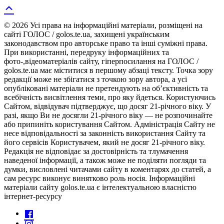
© 2026 Усі права на інформаційні матеріали, розміщені на
сайті ГОЛОС / golos.te.ua, захищені українським
законодавством про авторське право та інші суміжні права.
При використанні, передруку інформаційних та
фото-,відеоматеріалів сайту, гіперпосилання на ГОЛОС /
golos.te.ua має міститися в першому абзаці тексту. Точка зору
редакції може не збігатися з точкою зору автора, а усі
опубліковані матеріали не претендують на об’єктивність та
всебічність висвітлення теми, про яку йдеться. Користуючись
Сайтом, відвідувач підтверджує, що досяг 21-річного віку. У
разі, якщо Ви не досягли 21-річного віку — не розпочинайте
або припиніть користування Сайтом. Адміністрація Сайту не
несе відповідальності за законність використання Сайту та
його сервісів Користувачем, який не досяг 21-річного віку.
Редакція не відповідає за достовірність та тлумачення
наведеної інформації, а також може не поділяти погляди та
думки, висловлені читачами сайту в коментарях до статей, а
сам ресурс виконує винятково роль носія. Інформаційні
матеріали сайту golos.te.ua є інтелектуальною власністю
інтернет-ресурсу