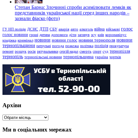
Степан Барна: Злочинні спроби асимілювати лемків як
представників української нації серед інших народів –
зазнали фіаско (фото)
голос
війна
ДТП
ГУ НП поліція
ДСНС
СБУ
аварія
авто
алкоголь
військові
голос новини
зсу
гроші
дитина
допомога
діти
загинув
київ
коронавірус
новини
новини тернополя
новини
новини голос
кримінал
крадіжка
тернопільщини
поліція
патрульні
погода
пожежа
політика
прокуратура
тернопілля
суд
ремонт
розшук
росія
рятувальники
сергій надал
смерть
спорт
тернопіль
тернопільщина
україна
тернопільські новини
чортків
Архіви
Архіви
Ми в соціальних мережах