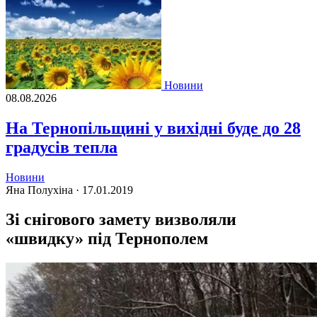
Новини
08.08.2026
На Тернопільщині у вихідні буде до 28
градусів тепла
Новини
Яна Полухіна ·
17.01.2019
Зі снігового замету визволяли
«швидку» під Тернополем