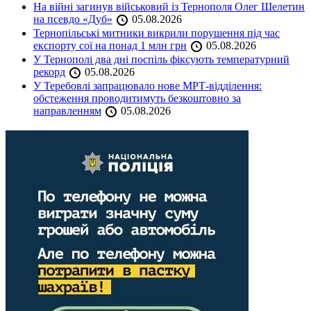
На війні загинув військовий із Тернополя Олег Шелетин
на псевдо «Дуб»
05.08.2026
Тернопільські митники викрили порушення під час
експорту сої на понад 1 млн грн
05.08.2026
У Тернополі два дні поспіль фіксують температурний
рекорд
05.08.2026
У Теребовлі запрацювало нове МРТ-відділення:
обстеження проводитимуть безкоштовно за
направленням
05.08.2026