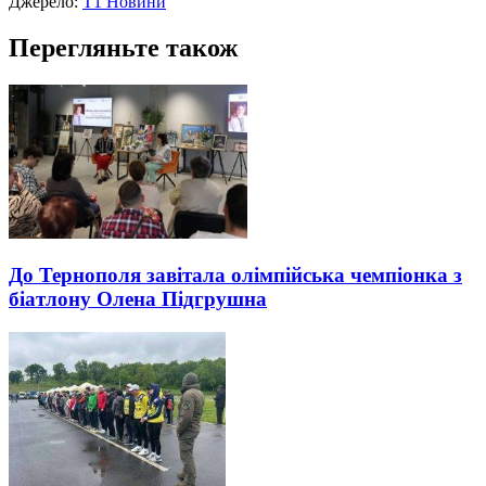
Джерело:
Т1 Новини
Перегляньте також
До Тернополя завітала олімпійська чемпіонка з
біатлону Олена Підгрушна