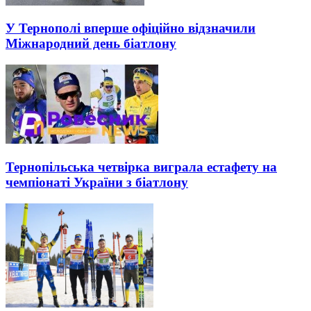
У Тернополі вперше офіційно відзначили
Міжнародний день біатлону
Тернопільська четвірка виграла естафету на
чемпіонаті України з біатлону