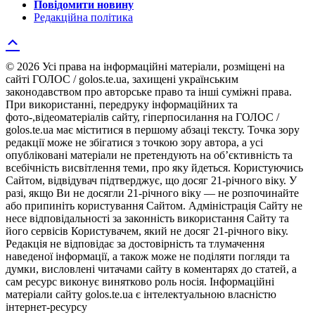
Повідомити новину
Редакційна політика
© 2026 Усі права на інформаційні матеріали, розміщені на
сайті ГОЛОС / golos.te.ua, захищені українським
законодавством про авторське право та інші суміжні права.
При використанні, передруку інформаційних та
фото-,відеоматеріалів сайту, гіперпосилання на ГОЛОС /
golos.te.ua має міститися в першому абзаці тексту. Точка зору
редакції може не збігатися з точкою зору автора, а усі
опубліковані матеріали не претендують на об’єктивність та
всебічність висвітлення теми, про яку йдеться. Користуючись
Сайтом, відвідувач підтверджує, що досяг 21-річного віку. У
разі, якщо Ви не досягли 21-річного віку — не розпочинайте
або припиніть користування Сайтом. Адміністрація Сайту не
несе відповідальності за законність використання Сайту та
його сервісів Користувачем, який не досяг 21-річного віку.
Редакція не відповідає за достовірність та тлумачення
наведеної інформації, а також може не поділяти погляди та
думки, висловлені читачами сайту в коментарях до статей, а
сам ресурс виконує винятково роль носія. Інформаційні
матеріали сайту golos.te.ua є інтелектуальною власністю
інтернет-ресурсу