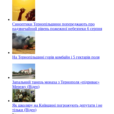
Синоптики Тернопільщини попереджають про
надзвичайний рівень пожежної небезпеки 6 серпня
На Тернопільщині горів комбайн і 5 гектарів поля
Запальний танець монаха з Тернополя «підриває»
Мережу (Відео)
Як школяру на Київщині погрожують депутати і не
тільки (Відео)