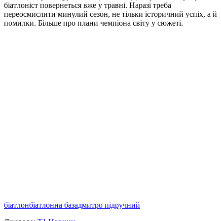
біатлоніст повернеться вже у травні. Наразі треба
переосмислити минулий сезон, не тільки історичний успіх, а й
помилки. Більше про плани чемпіона світу у сюжеті.
біатлон
біатлонна база
дмитро підручний