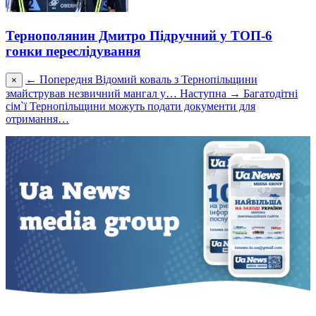
Тернополянин Дмитро Підручний у ТОП-6
гонки переслідування
← Попередня
Відомий коваль з Тернопільщини
×
змайстрував незвичний мангал у…
Наступна →
Багатодітні
сім`ї Тернопільщини можуть подати документи для
отримання…