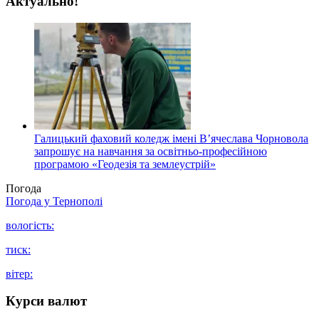
Актуально!
Галицький фаховий коледж імені В’ячеслава Чорновола
запрошує на навчання за освітньо-професійною
програмою «Геодезія та землеустрій»
Погода
Погода у
Тернополі
вологість:
тиск:
вітер:
Курси валют