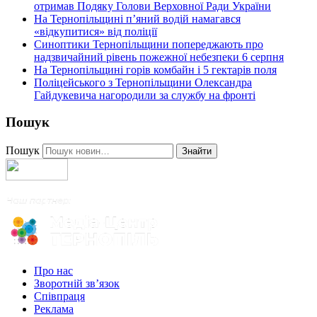
отримав Подяку Голови Верховної Ради України
На Тернопільщині п’яний водій намагався
«відкупитися» від поліції
Синоптики Тернопільщини попереджають про
надзвичайний рівень пожежної небезпеки 6 серпня
На Тернопільщині горів комбайн і 5 гектарів поля
Поліцейського з Тернопільщини Олександра
Гайдукевича нагородили за службу на фронті
Пошук
Пошук
Знайти
Про нас
Зворотній зв’язок
Співпраця
Реклама