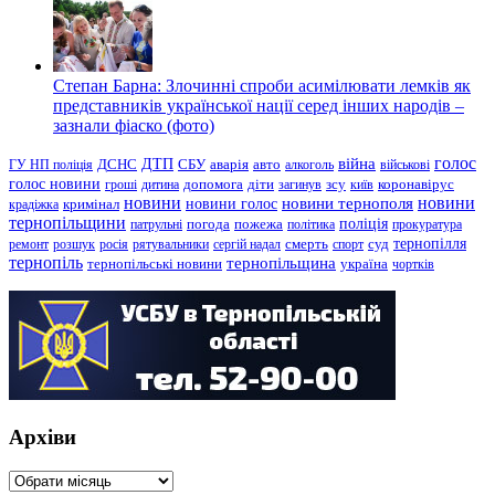
Степан Барна: Злочинні спроби асимілювати лемків як
представників української нації серед інших народів –
зазнали фіаско (фото)
голос
війна
ДТП
ГУ НП поліція
ДСНС
СБУ
аварія
авто
алкоголь
військові
голос новини
зсу
гроші
дитина
допомога
діти
загинув
київ
коронавірус
новини
новини тернополя
новини
новини голос
кримінал
крадіжка
тернопільщини
поліція
патрульні
погода
пожежа
політика
прокуратура
тернопілля
суд
ремонт
розшук
росія
рятувальники
сергій надал
смерть
спорт
тернопіль
тернопільщина
україна
тернопільські новини
чортків
Архіви
Архіви