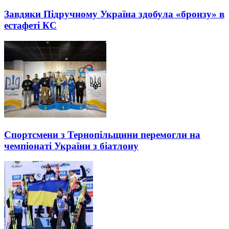
Завдяки Підручному Україна здобула «бронзу» в
естафеті КС
Спортсмени з Тернопільщини перемогли на
чемпіонаті України з біатлону