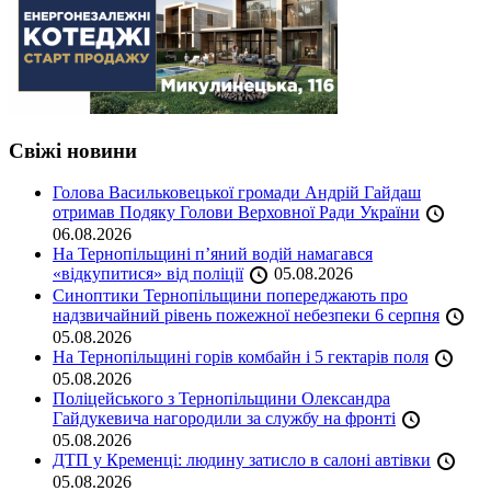
Свіжі новини
Голова Васильковецької громади Андрій Гайдаш
отримав Подяку Голови Верховної Ради України
06.08.2026
На Тернопільщині п’яний водій намагався
«відкупитися» від поліції
05.08.2026
Синоптики Тернопільщини попереджають про
надзвичайний рівень пожежної небезпеки 6 серпня
05.08.2026
На Тернопільщині горів комбайн і 5 гектарів поля
05.08.2026
Поліцейського з Тернопільщини Олександра
Гайдукевича нагородили за службу на фронті
05.08.2026
ДТП у Кременці: людину затисло в салоні автівки
05.08.2026