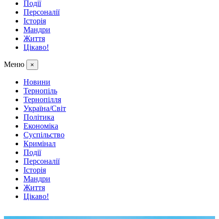
Події
Персоналії
Історія
Мандри
Життя
Цікаво!
Меню
×
Новини
Тернопіль
Тернопілля
Україна/Світ
Політика
Економіка
Суспільство
Кримінал
Події
Персоналії
Історія
Мандри
Життя
Цікаво!