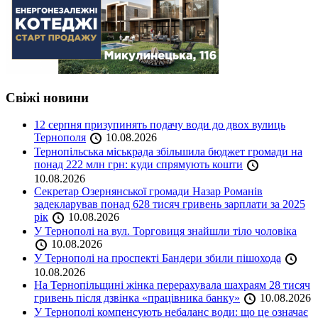
Свіжі новини
12 серпня призупинять подачу води до двох вулиць
Тернополя
10.08.2026
Тернопільська міськрада збільшила бюджет громади на
понад 222 млн грн: куди спрямують кошти
10.08.2026
Секретар Озернянської громади Назар Романів
задекларував понад 628 тисяч гривень зарплати за 2025
рік
10.08.2026
У Тернополі на вул. Торговиця знайшли тіло чоловіка
10.08.2026
У Тернополі на проспекті Бандери збили пішохода
10.08.2026
На Тернопільщині жінка перерахувала шахраям 28 тисяч
гривень після дзвінка «працівника банку»
10.08.2026
У Тернополі компенсують небаланс води: що це означає