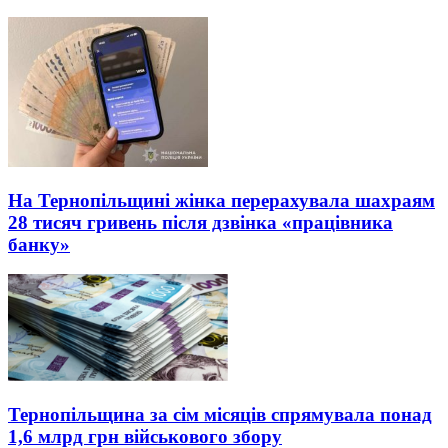
На Тернопільщині жінка перерахувала шахраям
28 тисяч гривень після дзвінка «працівника
банку»
Тернопільщина за сім місяців спрямувала понад
1,6 млрд грн військового збору