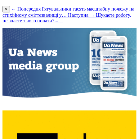
← Попередня
Рятувальники гасять масштабну пожежу на
×
стихійному сміттєзвалищі у…
Наступна →
Шукаєте роботу,
не знаєте з чого почати? –…