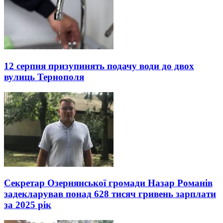
12 серпня призупинять подачу води до двох
вулиць Тернополя
Секретар Озернянської громади Назар Романів
задекларував понад 628 тисяч гривень зарплати
за 2025 рік