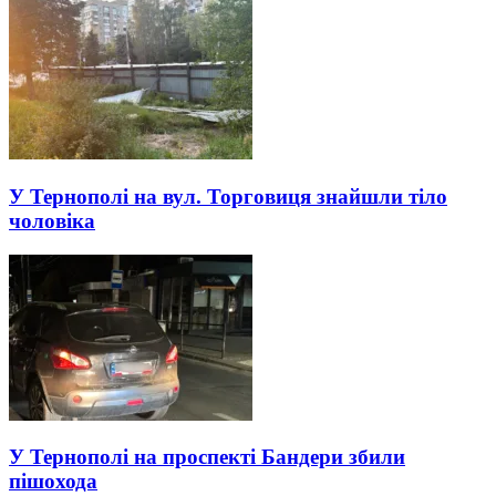
У Тернополі на вул. Торговиця знайшли тіло
чоловіка
У Тернополі на проспекті Бандери збили
пішохода