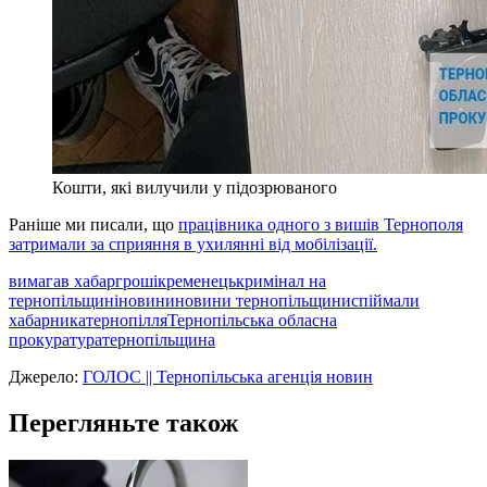
Кошти, які вилучили у підозрюваного
Раніше ми писали, що
працівника одного з вишів Тернополя
затримали за сприяння в ухилянні від мобілізації.
вимагав хабар
гроші
кременець
кримінал на
тернопільщині
новини
новини тернопільщини
спіймали
хабарника
тернопілля
Тернопільська обласна
прокуратура
тернопільщина
Джерело:
ГОЛОС || Тернопільська агенція новин
Перегляньте також