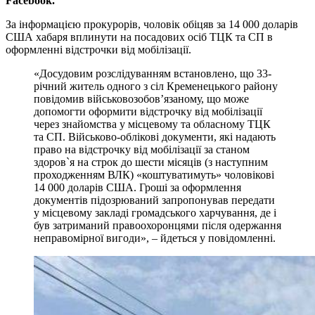
Facebook
.
За інформацією прокурорів, чоловік обіцяв за 14 000 доларів
США хабаря вплинути на посадових осіб ТЦК та СП в
оформленні відстрочки від мобілізації.
«Досудовим розслідуванням встановлено, що 33-
річний житель одного з сіл Кременецького району
повідомив військовозобов’язаному, що може
допомогти оформити відстрочку від мобілізації
через знайомства у місцевому та обласному ТЦК
та СП. Військово-облікові документи, які надають
право на відстрочку від мобілізації за станом
здоров`я на строк до шести місяців (з наступним
проходженням ВЛК) «коштуватимуть» чоловікові
14 000 доларів США. Гроші за оформлення
документів підозрюваний запропонував передати
у місцевому закладі громадського харчування, де і
був затриманий правоохоронцями після одержання
неправомірної вигоди», – йдеться у повідомленні.