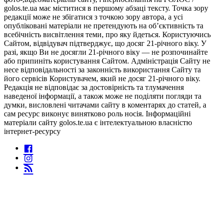
golos.te.ua має міститися в першому абзаці тексту. Точка зору
редакції може не збігатися з точкою зору автора, а усі
опубліковані матеріали не претендують на об’єктивність та
всебічність висвітлення теми, про яку йдеться. Користуючись
Сайтом, відвідувач підтверджує, що досяг 21-річного віку. У
разі, якщо Ви не досягли 21-річного віку — не розпочинайте
або припиніть користування Сайтом. Адміністрація Сайту не
несе відповідальності за законність використання Сайту та
його сервісів Користувачем, який не досяг 21-річного віку.
Редакція не відповідає за достовірність та тлумачення
наведеної інформації, а також може не поділяти погляди та
думки, висловлені читачами сайту в коментарях до статей, а
сам ресурс виконує винятково роль носія. Інформаційні
матеріали сайту golos.te.ua є інтелектуальною власністю
інтернет-ресурсу