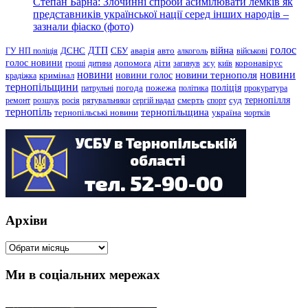
Степан Барна: Злочинні спроби асимілювати лемків як
представників української нації серед інших народів –
зазнали фіаско (фото)
голос
війна
ДТП
ГУ НП поліція
ДСНС
СБУ
аварія
авто
алкоголь
військові
голос новини
зсу
гроші
дитина
допомога
діти
загинув
київ
коронавірус
новини
новини тернополя
новини
новини голос
кримінал
крадіжка
тернопільщини
поліція
патрульні
погода
пожежа
політика
прокуратура
тернопілля
суд
ремонт
розшук
росія
рятувальники
сергій надал
смерть
спорт
тернопіль
тернопільщина
україна
тернопільські новини
чортків
Архіви
Архіви
Ми в соціальних мережах