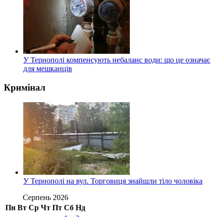
У Тернополі компенсують небаланс води: що це означає
для мешканців
Кримінал
У Тернополі на вул. Торговиця знайшли тіло чоловіка
Серпень 2026
Пн
Вт
Ср
Чт
Пт
Сб
Нд