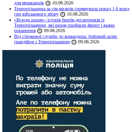
для мешканців
10.08.2026
Тернопільщина за сім місяців спрямувала понад 1,6 млрд
грн військового збору
10.08.2026
«Всюди разом»: історія братів-десантників із
Тернопільщини, які разом пройшли фронт і важкі
поранення
09.08.2026
Від строкової служби до командира: бойовий шлях
гвардійця з Тернопільщини
09.08.2026