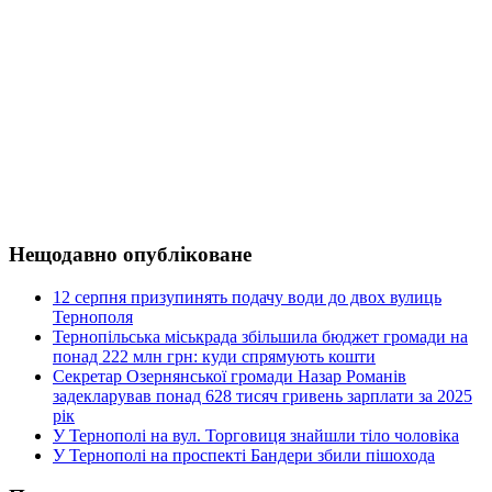
Нещодавно опубліковане
12 серпня призупинять подачу води до двох вулиць
Тернополя
Тернопільська міськрада збільшила бюджет громади на
понад 222 млн грн: куди спрямують кошти
Секретар Озернянської громади Назар Романів
задекларував понад 628 тисяч гривень зарплати за 2025
рік
У Тернополі на вул. Торговиця знайшли тіло чоловіка
У Тернополі на проспекті Бандери збили пішохода