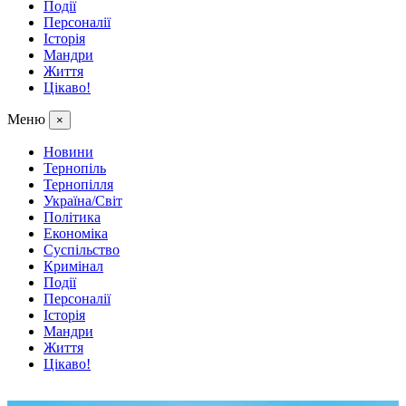
Події
Персоналії
Історія
Мандри
Життя
Цікаво!
Меню
×
Новини
Тернопіль
Тернопілля
Україна/Світ
Політика
Економіка
Суспільство
Кримінал
Події
Персоналії
Історія
Мандри
Життя
Цікаво!