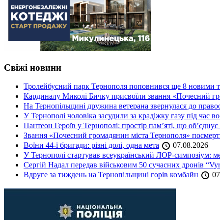
Свіжі новини
Тролейбусний парк Тернополя поповнився ще 8 новими 
Кардиналу Миколі Бичку присвоїли звання «Почесний гр
На Тернопільщині дружина ветерана звернулася до правоох
У Тернополі чоловіка засудили за крадіжку газу під час в
Пантеон Героїв у Тернополі: простір пам’яті, що об’єднує
Звання «Почесний громадянин міста Тернополя» посмерт
Воїни 44-ї бригади: різні долі, одна мета
07.08.2026
У Тернополі стартував всеукраїнський ЛОР-симпозіум: ме
Сергій Надал передав військовим 50 сучасних дронів “Vyr
Вдруге за тиждень на Тернопільщині горів комбайн
07