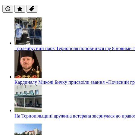
Останні
Популярні
Теги
Тролейбусний парк Тернополя поповнився ще 8 новими 
Кардиналу Миколі Бичку присвоїли звання «Почесний гр
На Тернопільщині дружина ветерана звернулася до правоох