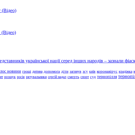
 (Відео)
 (Відео)
ставників української нації серед інших народів – зазнали фіаск
олос новини
зсу
гроші
дитина
допомога
діти
загинув
київ
коронавірус
крадіжка
тернопі
тернопілля
суд
нт
розшук
росія
рятувальники
сергій надал
смерть
спорт