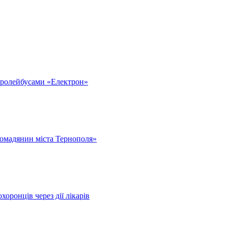
тролейбусами «Електрон»
омадянин міста Тернополя»
оронців через дії лікарів