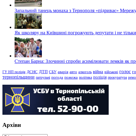
Запальний танець монаха з Тернополя «підриває» Мережу
Як школяру на Київщині погрожують депутати і не тільки
Степан Барна: Злочинні спроби асимілювати лемків як пред
голос
війна
г
ДТП
ГУ НП поліція
ДСНС
СБУ
аварія
авто
алкоголь
військові
тернопільщини
поліція
патрульні
погода
пожежа
політика
прокуратура
ремо
Архіви