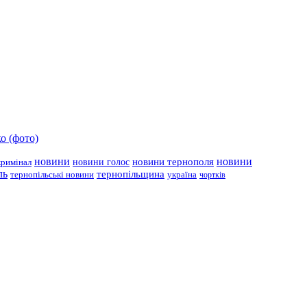
о (фото)
новини
новини тернополя
новини
новини голос
кримінал
ль
тернопільщина
україна
тернопільські новини
чортків