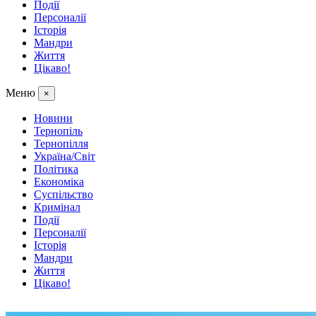
Події
Персоналії
Історія
Мандри
Життя
Цікаво!
Меню
×
Новини
Тернопіль
Тернопілля
Україна/Світ
Політика
Економіка
Суспільство
Кримінал
Події
Персоналії
Історія
Мандри
Життя
Цікаво!