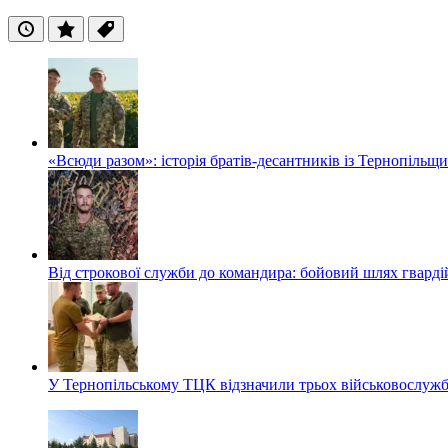
Останні
Популярні
Теги
«Всюди разом»: історія братів-десантників із Тернопільщ
Від строкової служби до командира: бойовий шлях гвард
У Тернопільському ТЦК відзначили трьох військовослуж