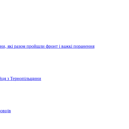
ини, які разом пройшли фронт і важкі поранення
ійця з Тернопільщини
бовців