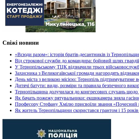
Свіжі новини
«Всюди разом»: історія братів-десантників із Тернопільщ
Від строкової служби до командира: бойовий шлях гвард
У Тернопільському ТЦК відзначили трьох військовослуж
Захисника з Великогаївської громади нагородять відзна
День міста з великою місією: Тернопіль підтримуватиме в
Дитячі батути: види, розміри та правила безпечного вико
Тернопільщина долучилася до конгресових слухань щодо 
Як бачать пожежу рятувальники: екшнкамера зняла гасін
Професору Стефану Хмілю присвоїли звання «Почесний 
Як житель Тернопільщини скористався грантом і 15 років