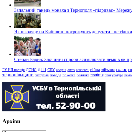
Запальний танець монаха з Тернополя «підриває» Мережу
Як школяру на Київщині погрожують депутати і не тільки
Степан Барна: Злочинні спроби асимілювати лемків як пред
голос
війна
г
ДТП
ГУ НП поліція
ДСНС
СБУ
аварія
авто
алкоголь
військові
тернопільщини
поліція
патрульні
погода
пожежа
політика
прокуратура
ремо
Архіви