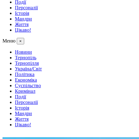
Події
Персоналії
Історія
Мандри
Життя
Цікаво!
Меню
×
Новини
Тернопіль
Тернопілля
Україна/Світ
Політика
Економіка
Суспільство
Кримінал
Події
Персоналії
Історія
Мандри
Життя
Цікаво!