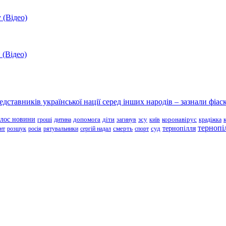
 (Відео)
 (Відео)
ставників української нації серед інших народів – зазнали фіаск
олос новини
зсу
гроші
дитина
допомога
діти
загинув
київ
коронавірус
крадіжка
тернопі
тернопілля
суд
нт
розшук
росія
рятувальники
сергій надал
смерть
спорт