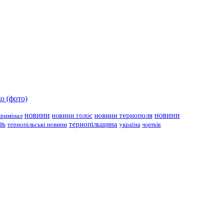
о (фото)
новини
новини тернополя
новини
новини голос
кримінал
ль
тернопільщина
україна
тернопільські новини
чортків