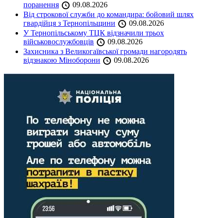
поранення
09.08.2026
Від строкової служби до командира: бойовий шлях
гвардійця з Тернопільщини
09.08.2026
У Тернопільському ТЦК відзначили трьох
військовослужбовців
09.08.2026
Захисника з Великогаївської громади нагородять
відзнакою Міноборони
09.08.2026