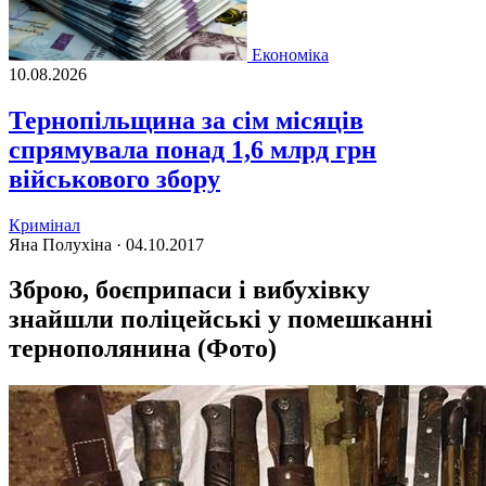
Економіка
10.08.2026
Тернопільщина за сім місяців
спрямувала понад 1,6 млрд грн
військового збору
Кримінал
Яна Полухіна ·
04.10.2017
Зброю, боєприпаси і вибухівку
знайшли поліцейські у помешканні
тернополянина (Фото)