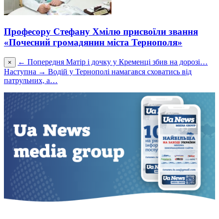
Професору Стефану Хмілю присвоїли звання
«Почесний громадянин міста Тернополя»
← Попередня
Матір і дочку у Кременці збив на дорозі…
×
Наступна →
Водій у Тернополі намагався сховатись від
патрульних, а…