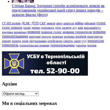
Степан Барна: Злочинні спроби асимілювати лемків як
представників української нації серед інших народів –
зазнали фіаско (фото)
голос
війна
ДТП
ГУ НП поліція
ДСНС
СБУ
аварія
авто
алкоголь
військові
голос новини
зсу
гроші
дитина
допомога
діти
загинув
київ
коронавірус
новини
новини тернополя
новини
новини голос
кримінал
крадіжка
тернопільщини
поліція
патрульні
погода
пожежа
політика
прокуратура
тернопілля
суд
ремонт
розшук
росія
рятувальники
сергій надал
смерть
спорт
тернопіль
тернопільщина
україна
тернопільські новини
чортків
Архіви
Архіви
Ми в соціальних мережах