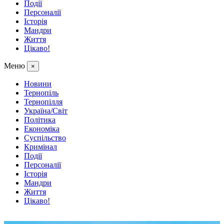
Події
Персоналії
Історія
Мандри
Життя
Цікаво!
Меню
×
Новини
Тернопіль
Тернопілля
Україна/Світ
Політика
Економіка
Суспільство
Кримінал
Події
Персоналії
Історія
Мандри
Життя
Цікаво!