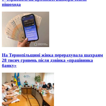
пішохода
На Тернопільщині жінка перерахувала шахраям
28 тисяч гривень після дзвінка «працівника
банку»