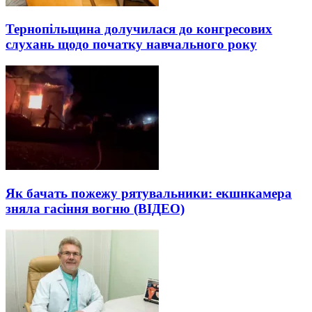
Тернопільщина долучилася до конгресових
слухань щодо початку навчального року
Як бачать пожежу рятувальники: екшнкамера
зняла гасіння вогню (ВІДЕО)