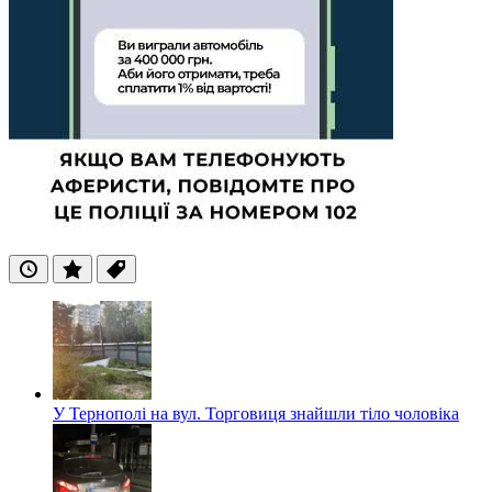
Останні
Популярні
Теги
У Тернополі на вул. Торговиця знайшли тіло чоловіка