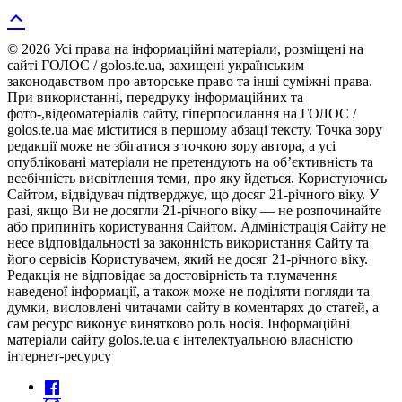
© 2026 Усі права на інформаційні матеріали, розміщені на
сайті ГОЛОС / golos.te.ua, захищені українським
законодавством про авторське право та інші суміжні права.
При використанні, передруку інформаційних та
фото-,відеоматеріалів сайту, гіперпосилання на ГОЛОС /
golos.te.ua має міститися в першому абзаці тексту. Точка зору
редакції може не збігатися з точкою зору автора, а усі
опубліковані матеріали не претендують на об’єктивність та
всебічність висвітлення теми, про яку йдеться. Користуючись
Сайтом, відвідувач підтверджує, що досяг 21-річного віку. У
разі, якщо Ви не досягли 21-річного віку — не розпочинайте
або припиніть користування Сайтом. Адміністрація Сайту не
несе відповідальності за законність використання Сайту та
його сервісів Користувачем, який не досяг 21-річного віку.
Редакція не відповідає за достовірність та тлумачення
наведеної інформації, а також може не поділяти погляди та
думки, висловлені читачами сайту в коментарях до статей, а
сам ресурс виконує винятково роль носія. Інформаційні
матеріали сайту golos.te.ua є інтелектуальною власністю
інтернет-ресурсу