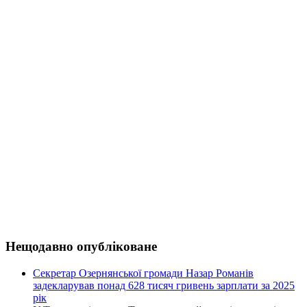
Нещодавно опубліковане
Секретар Озернянської громади Назар Романів
задекларував понад 628 тисяч гривень зарплати за 2025
рік