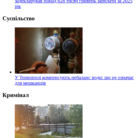
задекларував понад 628 тисяч гривень зарплати за 2025
рік
Суспільство
У Тернополі компенсують небаланс води: що це означає
для мешканців
Кримінал