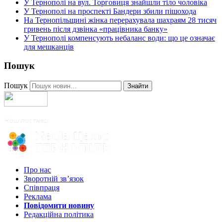
У Тернополі на вул. Торговиця знайшли тіло чоловіка
У Тернополі на проспекті Бандери збили пішохода
На Тернопільщині жінка перерахувала шахраям 28 тисяч
гривень після дзвінка «працівника банку»
У Тернополі компенсують небаланс води: що це означає
для мешканців
Пошук
Пошук
Знайти
Про нас
Зворотній зв’язок
Співпраця
Реклама
Повідомити новину
Редакційна політика