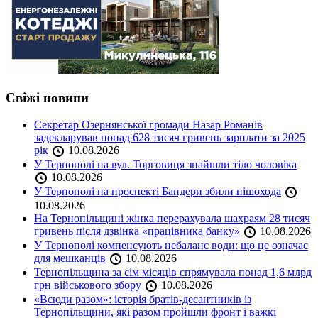
Свіжі новини
Секретар Озернянської громади Назар Романів
задекларував понад 628 тисяч гривень зарплати за 2025
рік
10.08.2026
У Тернополі на вул. Торговиця знайшли тіло чоловіка
10.08.2026
У Тернополі на проспекті Бандери збили пішохода
10.08.2026
На Тернопільщині жінка перерахувала шахраям 28 тисяч
гривень після дзвінка «працівника банку»
10.08.2026
У Тернополі компенсують небаланс води: що це означає
для мешканців
10.08.2026
Тернопільщина за сім місяців спрямувала понад 1,6 млрд
грн військового збору
10.08.2026
«Всюди разом»: історія братів-десантників із
Тернопільщини, які разом пройшли фронт і важкі