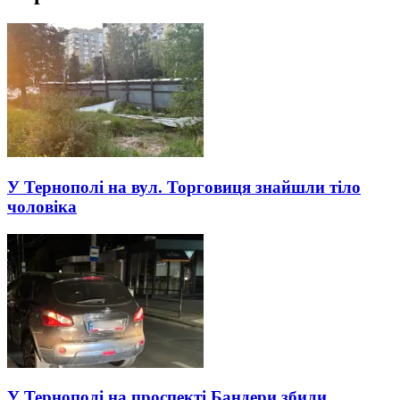
У Тернополі на вул. Торговиця знайшли тіло
чоловіка
У Тернополі на проспекті Бандери збили