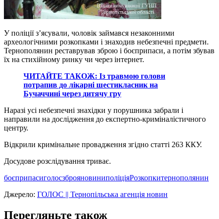
У поліції з’ясували, чоловік займався незаконними
археологічними розкопками і знаходив небезпечні предмети.
Тернополянин реставрував зброю і боєприпаси, а потім збував
їх на стихійному ринку чи через інтернет.
ЧИТАЙТЕ ТАКОЖ: Із травмою голови
потрапив до лікарні шестикласник на
Бучаччині через дитячу гру
Наразі усі небезпечні знахідки у порушника забрали і
направили на дослідження до експертно-криміналістичного
центру.
Відкрили кримінальне провадження згідно статті 263 ККУ.
Досудове розслідування триває.
боєприпаси
голос
зброя
новини
поліція
Розкопки
тернополянин
Джерело:
ГОЛОС || Тернопільська агенція новин
Перегляньте також