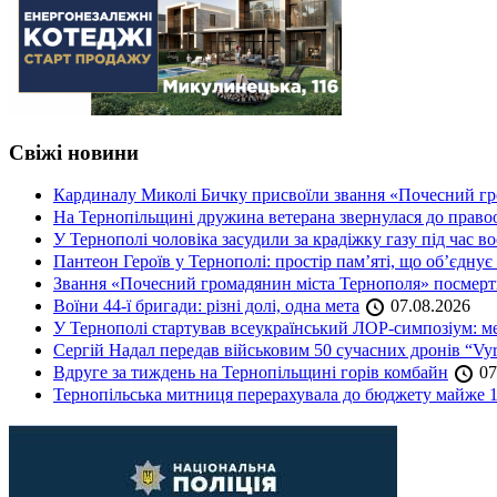
Свіжі новини
Кардиналу Миколі Бичку присвоїли звання «Почесний гр
На Тернопільщині дружина ветерана звернулася до правоох
У Тернополі чоловіка засудили за крадіжку газу під час в
Пантеон Героїв у Тернополі: простір пам’яті, що об’єднує
Звання «Почесний громадянин міста Тернополя» посмерт
Воїни 44-ї бригади: різні долі, одна мета
07.08.2026
У Тернополі стартував всеукраїнський ЛОР-симпозіум: ме
Сергій Надал передав військовим 50 сучасних дронів “Vyr
Вдруге за тиждень на Тернопільщині горів комбайн
07
Тернопільська митниця перерахувала до бюджету майже 1