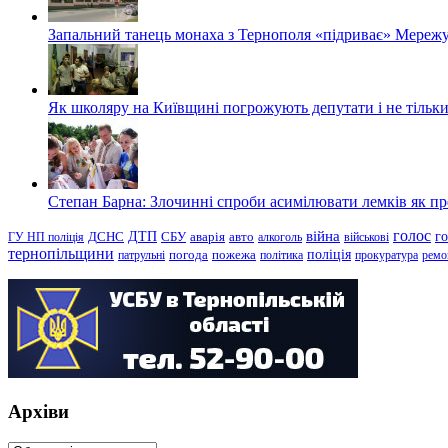
Запальний танець монаха з Тернополя «підриває» Мережу
Як школяру на Київщині погрожують депутати і не тільки
Степан Барна: Злочинні спроби асимілювати лемків як пред
голос
війна
г
ДТП
ГУ НП поліція
ДСНС
СБУ
аварія
авто
алкоголь
військові
тернопільщини
поліція
патрульні
погода
пожежа
політика
прокуратура
ремо
Архіви