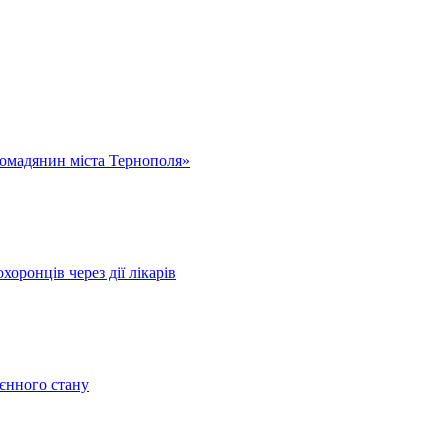
омадянин міста Тернополя»
оронців через дії лікарів
оєнного стану