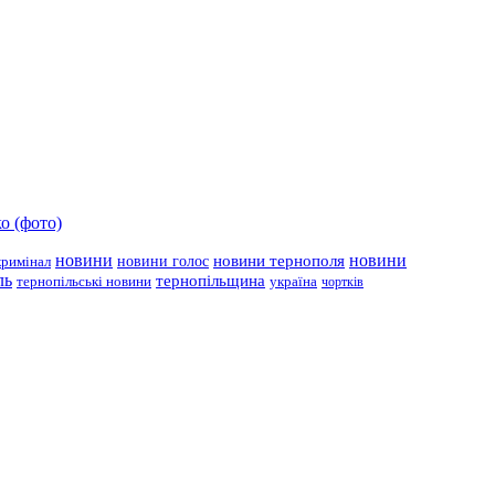
о (фото)
новини
новини тернополя
новини
новини голос
кримінал
ль
тернопільщина
україна
тернопільські новини
чортків