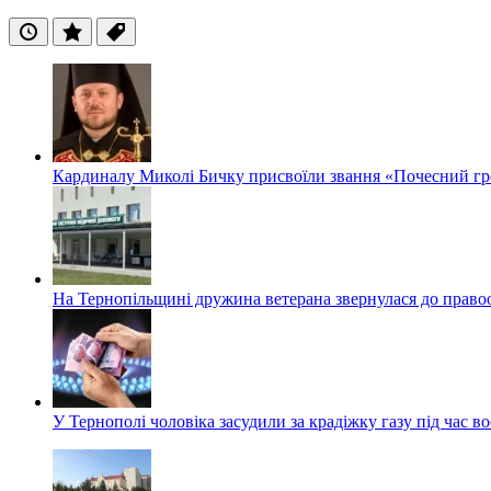
Останні
Популярні
Теги
Кардиналу Миколі Бичку присвоїли звання «Почесний гр
На Тернопільщині дружина ветерана звернулася до правоох
У Тернополі чоловіка засудили за крадіжку газу під час в