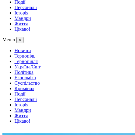
Події
Персоналії
Історія
Мандри
Життя
Цікаво!
Меню
×
Новини
Тернопіль
Тернопілля
Україна/Світ
Політика
Економіка
Суспільство
Кримінал
Події
Персоналії
Історія
Мандри
Життя
Цікаво!