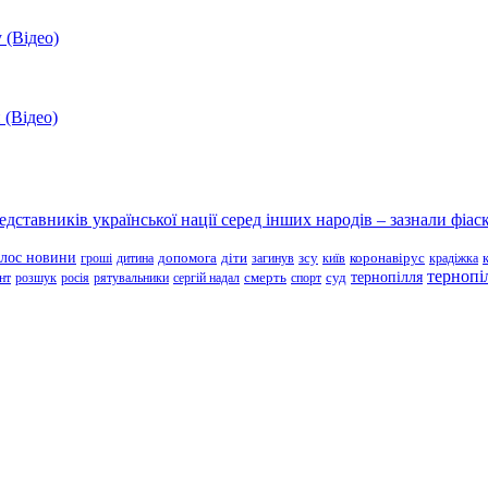
 (Відео)
 (Відео)
ставників української нації серед інших народів – зазнали фіаск
олос новини
зсу
гроші
дитина
допомога
діти
загинув
київ
коронавірус
крадіжка
тернопі
тернопілля
суд
нт
розшук
росія
рятувальники
сергій надал
смерть
спорт