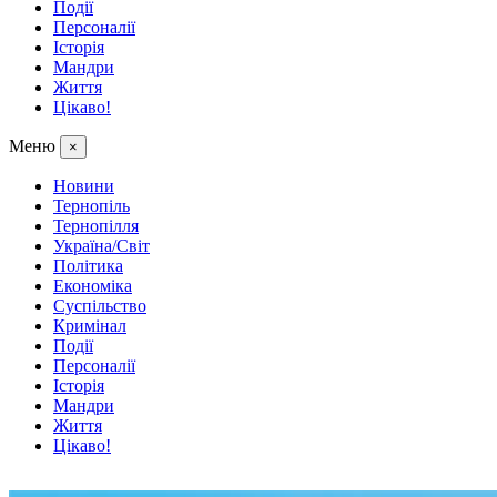
Події
Персоналії
Історія
Мандри
Життя
Цікаво!
Меню
×
Новини
Тернопіль
Тернопілля
Україна/Світ
Політика
Економіка
Суспільство
Кримінал
Події
Персоналії
Історія
Мандри
Життя
Цікаво!