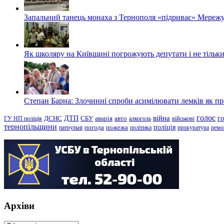
Запальний танець монаха з Тернополя «підриває» Мережу
Як школяру на Київщині погрожують депутати і не тільки
Степан Барна: Злочинні спроби асимілювати лемків як пред
голос
війна
г
ДТП
ГУ НП поліція
ДСНС
СБУ
аварія
авто
алкоголь
військові
тернопільщини
поліція
патрульні
погода
пожежа
політика
прокуратура
ремо
Архіви