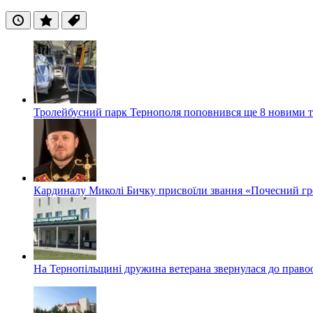
Останні
Популярні
Теги
Тролейбусний парк Тернополя поповнився ще 8 новими 
Кардиналу Миколі Бичку присвоїли звання «Почесний гр
На Тернопільщині дружина ветерана звернулася до правоох