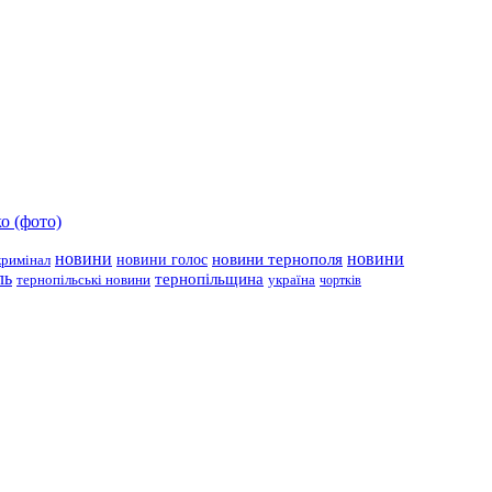
о (фото)
новини
новини тернополя
новини
новини голос
кримінал
ль
тернопільщина
україна
тернопільські новини
чортків