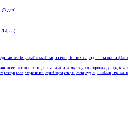
 (Відео)
 (Відео)
ставників української нації серед інших народів – зазнали фіаск
олос новини
зсу
гроші
дитина
допомога
діти
загинув
київ
коронавірус
крадіжка
тернопі
тернопілля
суд
нт
розшук
росія
рятувальники
сергій надал
смерть
спорт