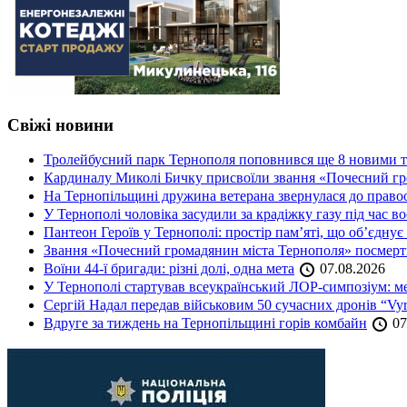
Свіжі новини
Тролейбусний парк Тернополя поповнився ще 8 новими 
Кардиналу Миколі Бичку присвоїли звання «Почесний гр
На Тернопільщині дружина ветерана звернулася до правоох
У Тернополі чоловіка засудили за крадіжку газу під час в
Пантеон Героїв у Тернополі: простір пам’яті, що об’єднує
Звання «Почесний громадянин міста Тернополя» посмерт
Воїни 44-ї бригади: різні долі, одна мета
07.08.2026
У Тернополі стартував всеукраїнський ЛОР-симпозіум: ме
Сергій Надал передав військовим 50 сучасних дронів “Vyr
Вдруге за тиждень на Тернопільщині горів комбайн
07