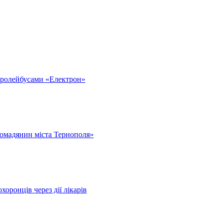
тролейбусами «Електрон»
омадянин міста Тернополя»
оронців через дії лікарів