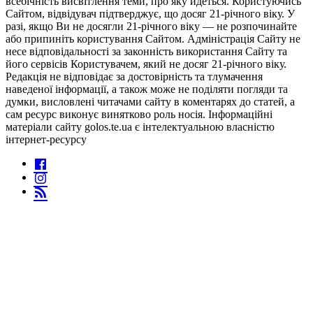
всебічність висвітлення теми, про яку йдеться. Користуючись
Сайтом, відвідувач підтверджує, що досяг 21-річного віку. У
разі, якщо Ви не досягли 21-річного віку — не розпочинайте
або припиніть користування Сайтом. Адміністрація Сайту не
несе відповідальності за законність використання Сайту та
його сервісів Користувачем, який не досяг 21-річного віку.
Редакція не відповідає за достовірність та тлумачення
наведеної інформації, а також може не поділяти погляди та
думки, висловлені читачами сайту в коментарях до статей, а
сам ресурс виконує винятково роль носія. Інформаційні
матеріали сайту golos.te.ua є інтелектуальною власністю
інтернет-ресурсу