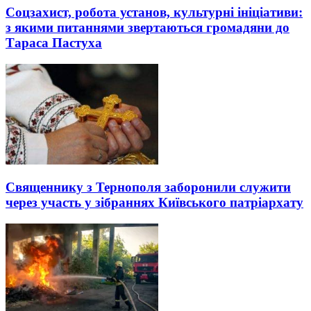
Соцзахист, робота установ, культурні ініціативи:
з якими питаннями звертаються громадяни до
Тараса Пастуха
Священнику з Тернополя заборонили служити
через участь у зібраннях Київського патріархату