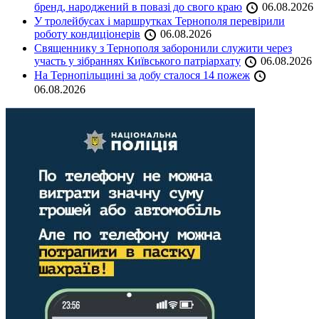
бренд, народжений в повазі до свого краю
06.08.2026
У тролейбусах і маршрутках Тернополя перевірили
роботу кондиціонерів
06.08.2026
Священнику з Тернополя заборонили служити через
участь у зібраннях Київського патріархату
06.08.2026
На Тернопільщині за добу сталося 14 пожеж
06.08.2026