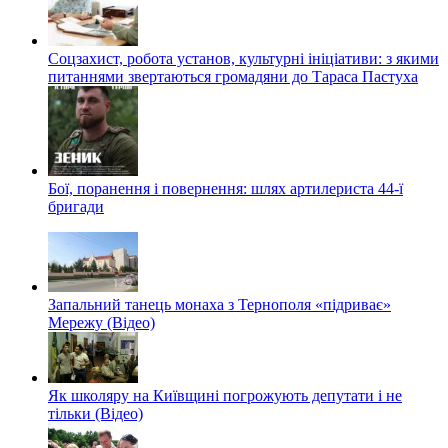
Соцзахист, робота установ, культурні ініціативи: з якими
питаннями звертаються громадяни до Тараса Пастуха
Бої, поранення і повернення: шлях артилериста 44-ї
бригади
Запальний танець монаха з Тернополя «підриває»
Мережу (Відео)
Як школяру на Київщині погрожують депутати і не
тільки (Відео)