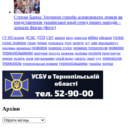
Степан Барна: Злочинні спроби асимілювати лемків як
представників української нації серед інших народів –
зазнали фіаско (фото)
голос
війна
ДТП
ГУ НП поліція
ДСНС
СБУ
аварія
авто
алкоголь
військові
голос новини
зсу
гроші
дитина
допомога
діти
загинув
київ
коронавірус
новини
новини тернополя
новини
новини голос
кримінал
крадіжка
тернопільщини
поліція
патрульні
погода
пожежа
політика
прокуратура
тернопілля
суд
ремонт
розшук
росія
рятувальники
сергій надал
смерть
спорт
тернопіль
тернопільщина
україна
тернопільські новини
чортків
Архіви
Архіви