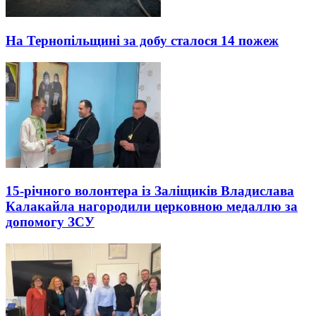
На Тернопільщині за добу сталося 14 пожеж
15-річного волонтера із Заліщиків Владислава
Калакайла нагородили церковною медаллю за
допомогу ЗСУ