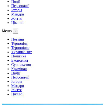
Події
Персоналії
Історія
Мандри
Життя
Цікаво!
Меню
×
Новини
Тернопіль
Тернопілля
Україна/Світ
Політика
Економіка
Суспільство
Кримінал
Події
Персоналії
Історія
Мандри
Життя
Цікаво!