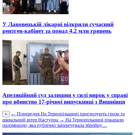
У Лановецькій лікарні відкрили сучасний
рентген-кабінет за понад 4,2 млн гривень
Апеляційний суд залишив у силі вирок у справі
про вбивство 17-річної випускниці з Вишнівця
← Попередня
На Тернопільщині прогнозують грози та
×
шквальний вітер
Наступна →
На Тернопільщині покарали
паломницю, яка публічно заперечувала збройну…