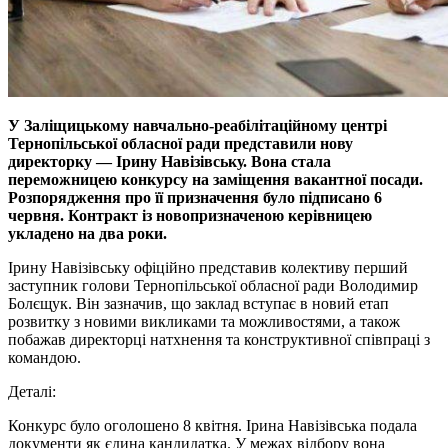
У Заліщицькому навчально-реабілітаційному центрі
Тернопільської обласної ради представили нову
директорку — Ірину Навізівську. Вона стала
переможницею конкурсу на заміщення вакантної посади.
Розпорядження про її призначення було підписано 6
червня. Контракт із новопризначеною керівницею
укладено на два роки.
Ірину Навізівську офіційно представив колективу перший
заступник голови Тернопільської обласної ради Володимир
Болєщук. Він зазначив, що заклад вступає в новий етап
розвитку з новими викликами та можливостями, а також
побажав директорці натхнення та конструктивної співпраці з
командою.
Деталі:
Конкурс було оголошено 8 квітня. Ірина Навізівська подала
документи як єдина кандидатка. У межах відбору вона