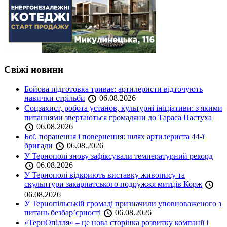
Свіжі новини
Бойова підготовка триває: артилеристи відточують
навички стрільби
06.08.2026
Соцзахист, робота установ, культурні ініціативи: з якими
питаннями звертаються громадяни до Тараса Пастуха
06.08.2026
Бої, поранення і повернення: шлях артилериста 44-ї
бригади
06.08.2026
У Тернополі знову зафіксували температурний рекорд
06.08.2026
У Тернополі відкриють виставку живопису та
скульптури закарпатського подружжя митців Корж
06.08.2026
У Тернопільській громаді призначили уповноваженого з
питань безбар’єрності
06.08.2026
«ТернОпілля» – це нова сторінка розвитку компанії і