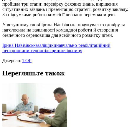
пройшла три етапи: перевірку фахових знань, вирішення
ситуативних завдань і презентацію стратегії розвитку закладу.
За підсумками роботи комісії її визнано переможницею.
У вступному слові Ірина Навізівська подякувала за довіру та
наголосила на важливості командної роботи й створення
безпечного середовища для всебічного розвитку дітей.
Ірина Навізівська
заліщики
навчально-реабілітаційний
центр
новини тернопільщини
очільниця
Джерело:
ТОР
Перегляньте також