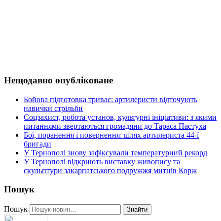
Нещодавно опубліковане
Бойова підготовка триває: артилеристи відточують
навички стрільби
Соцзахист, робота установ, культурні ініціативи: з якими
питаннями звертаються громадяни до Тараса Пастуха
Бої, поранення і повернення: шлях артилериста 44-ї
бригади
У Тернополі знову зафіксували температурний рекорд
У Тернополі відкриють виставку живопису та
скульптури закарпатського подружжя митців Корж
Пошук
Пошук
Знайти