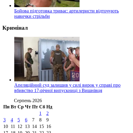
Бойова підготовка триває: артилеристи відточують
навички стрільби
Кримінал
Апеляційний суд залишив у силі вирок у справі про
вбивство 17-річної випускниці з Вишнівця
Серпень 2026
Пн
Вт
Ср
Чт
Пт
Сб
Нд
1
2
3
4
5
6
7
8
9
10
11
12
13
14
15
16
17
18
19
20
21
22
23