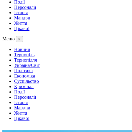
Події
Персоналії
Історія
Мандри
Життя
Цікаво!
Меню
×
Новини
Тернопіль
Тернопілля
Україна/Світ
Політика
Економіка
Суспільство
Кримінал
Події
Персоналії
Історія
Мандри
Життя
Цікаво!