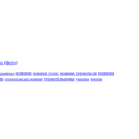
о (фото)
новини
новини тернополя
новини
новини голос
кримінал
ль
тернопільщина
україна
тернопільські новини
чортків