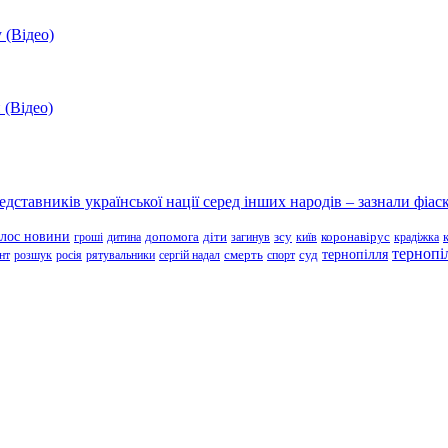
 (Відео)
 (Відео)
ставників української нації серед інших народів – зазнали фіаск
олос новини
зсу
гроші
дитина
допомога
діти
загинув
київ
коронавірус
крадіжка
тернопі
тернопілля
суд
нт
розшук
росія
рятувальники
сергій надал
смерть
спорт