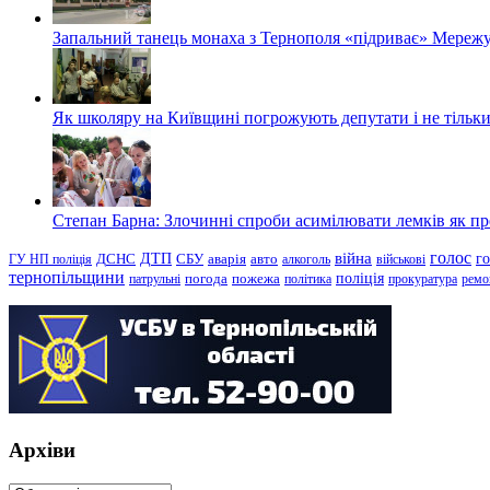
Запальний танець монаха з Тернополя «підриває» Мережу
Як школяру на Київщині погрожують депутати і не тільки
Степан Барна: Злочинні спроби асимілювати лемків як пред
голос
війна
г
ДТП
ГУ НП поліція
ДСНС
СБУ
аварія
авто
алкоголь
військові
тернопільщини
поліція
патрульні
погода
пожежа
політика
прокуратура
ремо
Архіви