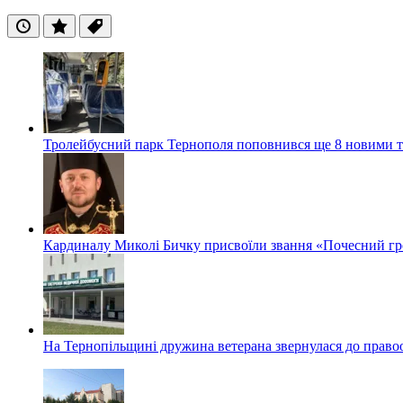
Останні
Популярні
Теги
Тролейбусний парк Тернополя поповнився ще 8 новими 
Кардиналу Миколі Бичку присвоїли звання «Почесний гр
На Тернопільщині дружина ветерана звернулася до правоох