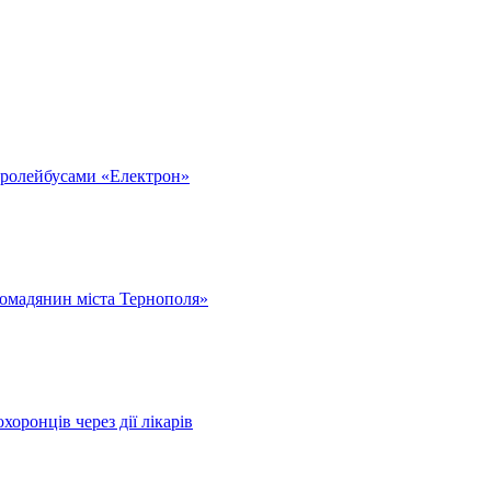
тролейбусами «Електрон»
омадянин міста Тернополя»
оронців через дії лікарів