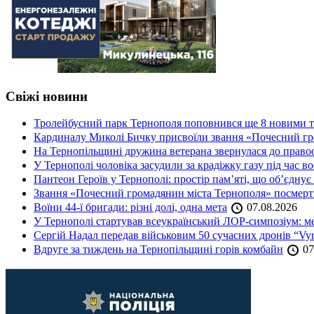
Свіжі новини
Тролейбусний парк Тернополя поповнився ще 8 новими 
Кардиналу Миколі Бичку присвоїли звання «Почесний гр
На Тернопільщині дружина ветерана звернулася до правоох
У Тернополі чоловіка засудили за крадіжку газу під час в
Пантеон Героїв у Тернополі: простір пам’яті, що об’єднує
Звання «Почесний громадянин міста Тернополя» посмерт
Воїни 44-ї бригади: різні долі, одна мета
07.08.2026
У Тернополі стартував всеукраїнський ЛОР-симпозіум: ме
Сергій Надал передав військовим 50 сучасних дронів “Vyr
Вдруге за тиждень на Тернопільщині горів комбайн
07