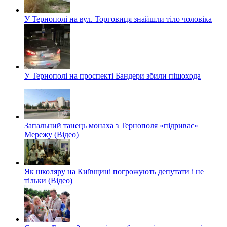
У Тернополі на вул. Торговиця знайшли тіло чоловіка
У Тернополі на проспекті Бандери збили пішохода
Запальний танець монаха з Тернополя «підриває»
Мережу (Відео)
Як школяру на Київщині погрожують депутати і не
тільки (Відео)