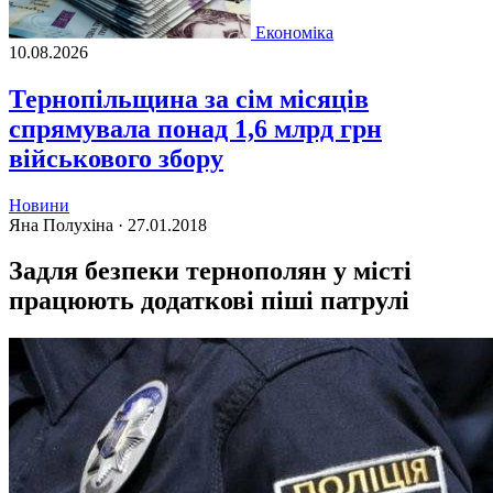
Економіка
10.08.2026
Тернопільщина за сім місяців
спрямувала понад 1,6 млрд грн
військового збору
Новини
Яна Полухіна ·
27.01.2018
Задля безпеки тернополян у місті
працюють додаткові піші патрулі