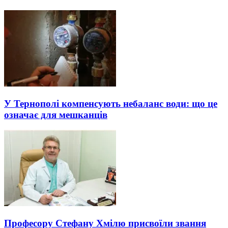
У Тернополі компенсують небаланс води: що це
означає для мешканців
Професору Стефану Хмілю присвоїли звання