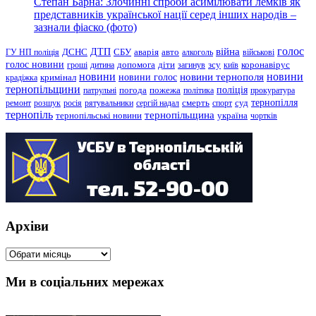
Степан Барна: Злочинні спроби асимілювати лемків як
представників української нації серед інших народів –
зазнали фіаско (фото)
голос
війна
ДТП
ГУ НП поліція
ДСНС
СБУ
аварія
авто
алкоголь
військові
голос новини
зсу
гроші
дитина
допомога
діти
загинув
київ
коронавірус
новини
новини тернополя
новини
новини голос
кримінал
крадіжка
тернопільщини
поліція
патрульні
погода
пожежа
політика
прокуратура
тернопілля
суд
ремонт
розшук
росія
рятувальники
сергій надал
смерть
спорт
тернопіль
тернопільщина
україна
тернопільські новини
чортків
Архіви
Архіви
Ми в соціальних мережах