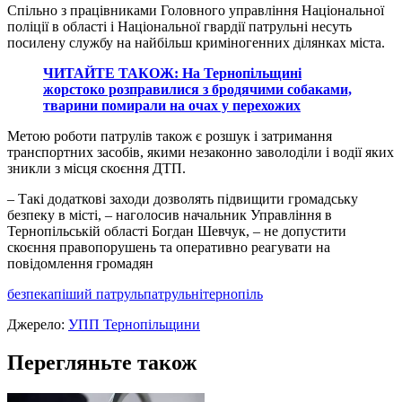
Спільно з працівниками Головного управління Національної
поліції в області і Національної гвардії патрульні несуть
посилену службу на найбільш криміногенних ділянках міста.
ЧИТАЙТЕ ТАКОЖ: На Тернопільщині
жорстоко розправилися з бродячими собаками,
тварини помирали на очах у перехожих
Метою роботи патрулів також є розшук і затримання
транспортних засобів, якими незаконно заволоділи і водії яких
зникли з місця скоєння ДТП.
– Такі додаткові заходи дозволять підвищити громадську
безпеку в місті, – наголосив начальник Управління в
Тернопільській області Богдан Шевчук, – не допустити
скоєння правопорушень та оперативно реагувати на
повідомлення громадян
безпека
піший патруль
патрульні
тернопіль
Джерело:
УПП Тернопільщини
Перегляньте також