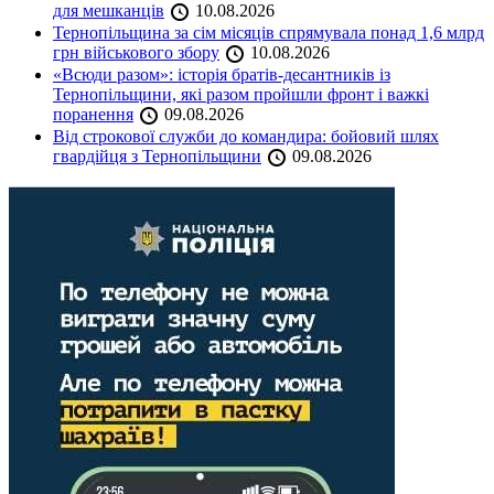
для мешканців
10.08.2026
Тернопільщина за сім місяців спрямувала понад 1,6 млрд
грн військового збору
10.08.2026
«Всюди разом»: історія братів-десантників із
Тернопільщини, які разом пройшли фронт і важкі
поранення
09.08.2026
Від строкової служби до командира: бойовий шлях
гвардійця з Тернопільщини
09.08.2026