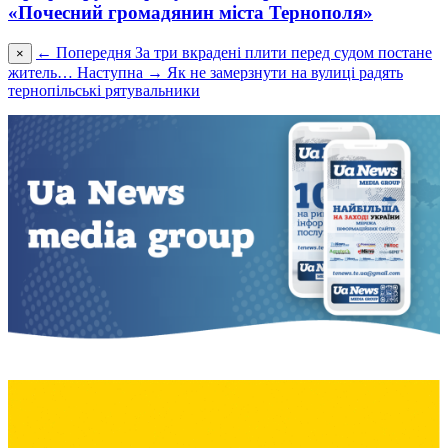
«Почесний громадянин міста Тернополя»
← Попередня
За три вкрадені плити перед судом постане
×
житель…
Наступна →
Як не замерзнути на вулиці радять
тернопільські рятувальники