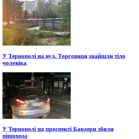
У Тернополі на вул. Торговиця знайшли тіло
чоловіка
У Тернополі на проспекті Бандери збили
пішохода