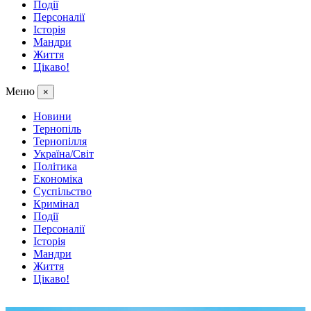
Події
Персоналії
Історія
Мандри
Життя
Цікаво!
Меню
×
Новини
Тернопіль
Тернопілля
Україна/Світ
Політика
Економіка
Суспільство
Кримінал
Події
Персоналії
Історія
Мандри
Життя
Цікаво!