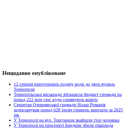
Нещодавно опубліковане
12 серпня призупинять подачу води до двох вулиць
Тернополя
Тернопільська міськрада збільшила бюджет громади на
понад 222 млн грн: куди спрямують кошти
Секретар Озернянської громади Назар Романів
задекларував понад 628 тисяч гривень зарплати за 2025
рік
У Тернополі на вул. Торговиця знайшли тіло чоловіка
У Тернополі на проспекті Бандери збили пішохода