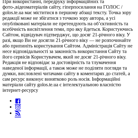
При використанні, передруку інформаційних та
фото-,відеоматеріалів сайту, гіперпосилання на ГОЛОС /
golos.te.ua має міститися в першому абзаці тексту. Точка зору
редакції може не збігатися з точкою зору автора, а усі
опубліковані матеріали не претендують на об’єктивність та
всебічність висвітлення теми, про яку йдеться. Користуючись
Сайтом, відвідувач підтверджує, що досяг 21-річного віку. У
разі, якщо Ви не досягли 21-річного віку — не розпочинайте
або припиніть користування Сайтом. Адміністрація Сайту не
несе відповідальності за законність використання Сайту та
його сервісів Користувачем, який не досяг 21-річного віку.
Редакція не відповідає за достовірність та тлумачення
наведеної інформації, а також може не поділяти погляди та
думки, висловлені читачами сайту в коментарях до статей, а
сам ресурс виконує винятково роль носія. Інформаційні
матеріали сайту golos.te.ua є інтелектуальною власністю
інтернет-ресурсу