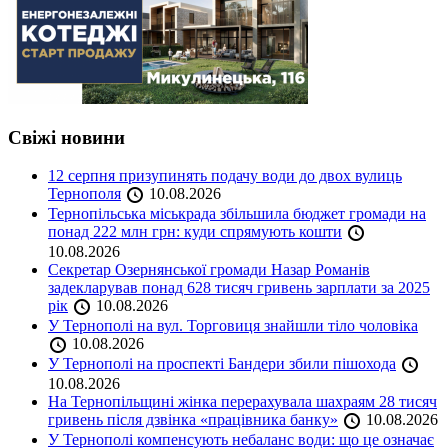
Свіжі новини
12 серпня призупинять подачу води до двох вулиць
Тернополя
10.08.2026
Тернопільська міськрада збільшила бюджет громади на
понад 222 млн грн: куди спрямують кошти
10.08.2026
Секретар Озернянської громади Назар Романів
задекларував понад 628 тисяч гривень зарплати за 2025
рік
10.08.2026
У Тернополі на вул. Торговиця знайшли тіло чоловіка
10.08.2026
У Тернополі на проспекті Бандери збили пішохода
10.08.2026
На Тернопільщині жінка перерахувала шахраям 28 тисяч
гривень після дзвінка «працівника банку»
10.08.2026
У Тернополі компенсують небаланс води: що це означає