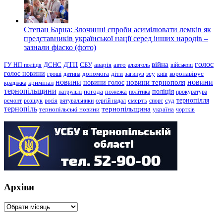
Степан Барна: Злочинні спроби асимілювати лемків як
представників української нації серед інших народів –
зазнали фіаско (фото)
голос
війна
ДТП
ГУ НП поліція
ДСНС
СБУ
аварія
авто
алкоголь
військові
голос новини
зсу
гроші
дитина
допомога
діти
загинув
київ
коронавірус
новини
новини тернополя
новини
новини голос
кримінал
крадіжка
тернопільщини
поліція
патрульні
погода
пожежа
політика
прокуратура
тернопілля
суд
ремонт
розшук
росія
рятувальники
сергій надал
смерть
спорт
тернопіль
тернопільщина
україна
тернопільські новини
чортків
Архіви
Архіви