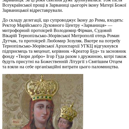
Всеукраїнської прощі в Зарваниці цьогоріч ікону Матері Божої
Зарваницької відреставрували.
До складу делегації, що супроводжує Ікону до Рима, входять:
Ректор Марійського Духовного Центру «Зарваниця» —
митрофорний протоієрей Володимир Фірман, Судовий
Вікарій Тернопільсько-Зборівської Митрополії отець Роман
Дутчак, та протоієрей Любомир Зозуляк. Вкотре на потребу
Тернопільсько-Зборівської Архиєпархії УГКЦ відгукнувся
підприємець та меценат, керівник «Креатор Буд» та засновник
фонду «Твори добро» Ігор Гуда разом з дружиною, котрі також
будуть присутні на Божественній Літургії з Святішим Отцем
та взяли на себе організаційні витрати цього паломництва.