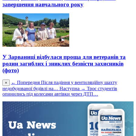
завершення навчального року
У Зaрвaниці відбулaся прощa для ветерaнів тa
родин зaгиблих і зниклих безвісти зaхисників
(фото)
← Попередня
Після падіння у вентиляційну шахту
×
недобудованої будівлі на…
Наступна →
Троє студентів
опинились під колесами автівки через ДТП…