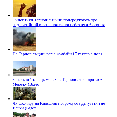
Синоптики Тернопільщини попереджають про
надзвичайний рівень пожежної небезпеки 6 серпня
На Тернопільщині горів комбайн і 5 гектарів поля
Запальний танець монаха з Тернополя «підриває»
Мережу (Відео)
Як школяру на Київщині погрожують депутати і не
тільки (Відео)