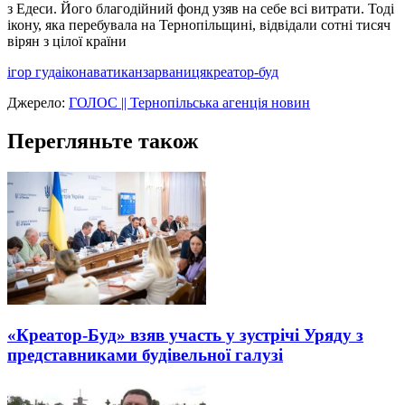
з Едеси. Його благодійний фонд узяв на себе всі витрати. Тоді
ікону, яка перебувала на Тернопільщині, відвідали сотні тисяч
вірян з цілої країни
ігор гуда
ікона
ватикан
зарваниця
креатор-буд
Джерело:
ГОЛОС || Тернопільська агенція новин
Перегляньте також
«Креатор-Буд» взяв участь у зустрічі Уряду з
представниками будівельної галузі