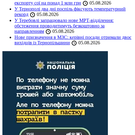
експорту сої на понад 1 млн грн
05.08.2026
У Тернополі два дні поспіль фіксують температурний
рекорд
05.08.2026
У Теребовлі запрацювало нове МРТ-відділення:
обстеження проводитимуть безкоштовно за
направленням
05.08.2026
Нове призначення в МЗС: керівні посади отримали двоє
вихідців із Тернопільщини
05.08.2026