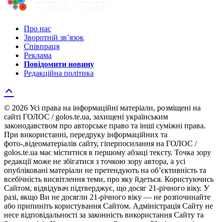
Про нас
Зворотній зв’язок
Співпраця
Реклама
Повідомити новину
Редакційна політика
© 2026 Усі права на інформаційні матеріали, розміщені на
сайті ГОЛОС / golos.te.ua, захищені українським
законодавством про авторське право та інші суміжні права.
При використанні, передруку інформаційних та
фото-,відеоматеріалів сайту, гіперпосилання на ГОЛОС /
golos.te.ua має міститися в першому абзаці тексту. Точка зору
редакції може не збігатися з точкою зору автора, а усі
опубліковані матеріали не претендують на об’єктивність та
всебічність висвітлення теми, про яку йдеться. Користуючись
Сайтом, відвідувач підтверджує, що досяг 21-річного віку. У
разі, якщо Ви не досягли 21-річного віку — не розпочинайте
або припиніть користування Сайтом. Адміністрація Сайту не
несе відповідальності за законність використання Сайту та