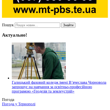
Пошук
Знайти
Актуально!
Галицький фаховий коледж імені В’ячеслава Чорновола
запрошує на навчання за освітньо-професійною
програмою «Геодезія та землеустрій»
Погода
Погода у
Тернополі