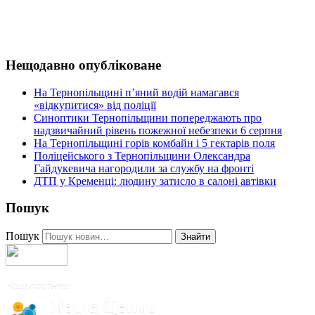
Нещодавно опубліковане
На Тернопільщині п’яний водій намагався
«відкупитися» від поліції
Синоптики Тернопільщини попереджають про
надзвичайний рівень пожежної небезпеки 6 серпня
На Тернопільщині горів комбайн і 5 гектарів поля
Поліцейського з Тернопільщини Олександра
Гайдукевича нагородили за службу на фронті
ДТП у Кременці: людину затисло в салоні автівки
Пошук
Пошук
Знайти