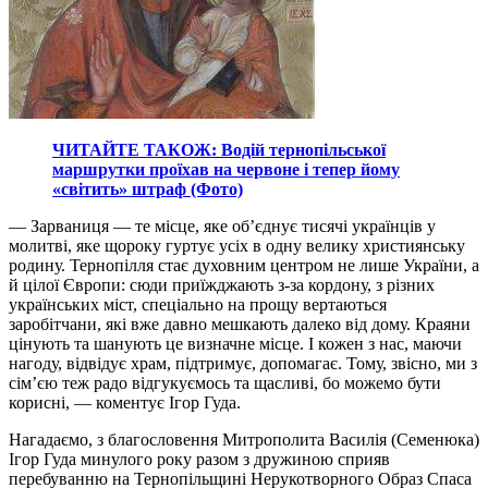
ЧИТАЙТЕ ТАКОЖ: Водій тернопільської
маршрутки проїхав на червоне і тепер йому
«світить» штраф (Фото)
— Зарваниця — те місце, яке об’єднує тисячі українців у
молитві, яке щороку гуртує усіх в одну велику християнську
родину. Тернопілля стає духовним центром не лише України, а
й цілої Європи: сюди приїжджають з-за кордону, з різних
українських міст, спеціально на прощу вертаються
заробітчани, які вже давно мешкають далеко від дому. Краяни
цінують та шанують це визначне місце. І кожен з нас, маючи
нагоду, відвідує храм, підтримує, допомагає. Тому, звісно, ми з
сім’єю теж радо відгукуємось та щасливі, бо можемо бути
корисні, — коментує Ігор Гуда.
Нагадаємо, з благословення Митрополита Василія (Семенюка)
Ігор Гуда минулого року разом з дружиною сприяв
перебуванню на Тернопільщині Нерукотворного Образ Спаса