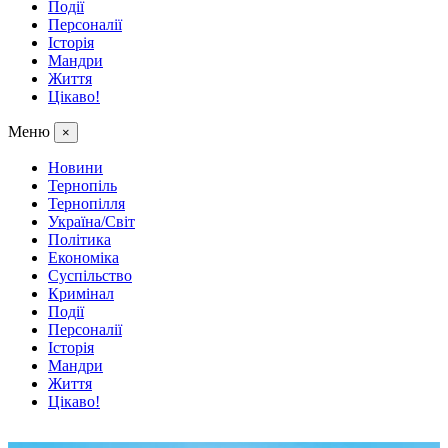
Події
Персоналії
Історія
Мандри
Життя
Цікаво!
Меню
×
Новини
Тернопіль
Тернопілля
Україна/Світ
Політика
Економіка
Суспільство
Кримінал
Події
Персоналії
Історія
Мандри
Життя
Цікаво!