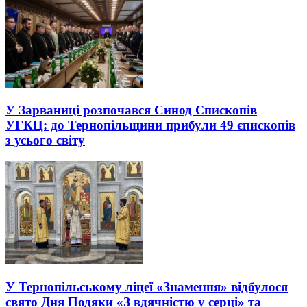
У Зарваниці розпочався Синод Єпископів
УГКЦ: до Тернопільщини прибули 49 єпископів
з усього світу
У Тернопільському ліцеї «Знамення» відбулося
свято Дня Подяки «З вдячністю у серці» та