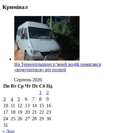
Кримінал
На Тернопільщині п’яний водій намагався
«відкупитися» від поліції
Серпень 2026
Пн
Вт
Ср
Чт
Пт
Сб
Нд
1
2
3
4
5
6
7
8
9
10
11
12
13
14
15
16
17
18
19
20
21
22
23
24
25
26
27
28
29
30
31
« Лип