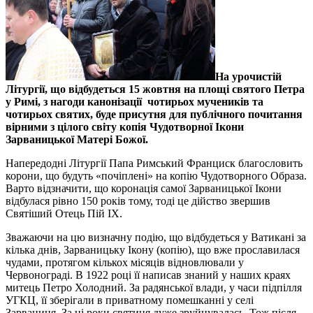
На урочистій
Літургії, що відбудеться 15 жовтня на площі святого Петра
у Римі, з нагоди канонізації чотирьох мучеників та
чотирьох святих, буде присутня для публічного почитання
вірними з цілого світу копія Чудотворної Ікони
Зарваницької Матері Божої.
Напередодні Літургії Папа Римський Франциск благословить
корони, що будуть «почіплені» на копію Чудотворного Образа.
Варто відзначити, що коронація самої Зарваницької Ікони
відбулася рівно 150 років тому, тоді це дійство звершив
Святіший Отець Пій IX.
Зважаючи на цю визначну подію, що відбудеться у Ватикані за
кілька днів, Зарваницьку Ікону (копію), що вже прославилася
чудами, протягом кількох місяців відновлювали у
Червонограді. В 1922 році її написав знаний у наших краях
митець Петро Холодний. За радянської влади, у часи підпілля
УГКЦ, її зберігали в приватному помешканні у селі
Зарваниця. За ці роки святиня дуже зруйнувалась. Тож після