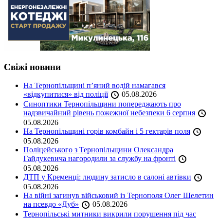
Свіжі новини
На Тернопільщині п’яний водій намагався
«відкупитися» від поліції
05.08.2026
Синоптики Тернопільщини попереджають про
надзвичайний рівень пожежної небезпеки 6 серпня
05.08.2026
На Тернопільщині горів комбайн і 5 гектарів поля
05.08.2026
Поліцейського з Тернопільщини Олександра
Гайдукевича нагородили за службу на фронті
05.08.2026
ДТП у Кременці: людину затисло в салоні автівки
05.08.2026
На війні загинув військовий із Тернополя Олег Шелетин
на псевдо «Дуб»
05.08.2026
Тернопільські митники викрили порушення під час