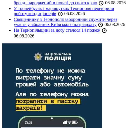
бренд, народжений в повазі до свого краю
06.08.2026
У тролейбусах і маршрутках Тернополя перевірили
роботу кондиціонерів
06.08.2026
Священнику з Тернополя заборонили служити через
участь у зібраннях Київського патріархату
06.08.2026
На Тернопільщині за добу сталося 14 пожеж
06.08.2026