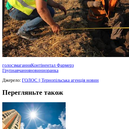
голос
змагання
Контінентал Фармерз
Груп
навчання
новини
оранка
Джерело:
ГОЛОС || Тернопільська агенція новин
Перегляньте також