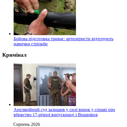
Бойова підготовка триває: артилеристи відточують
навички стрільби
Кримінал
Апеляційний суд залишив у силі вирок у справі про
вбивство 17-річної випускниці з Вишнівця
Серпень 2026