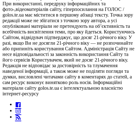
При використанні, передруку інформаційних та
фото-,відеоматеріалів сайту, гіперпосилання на ГОЛОС /
golos.te.ua має міститися в першому абзаці тексту. Точка зору
редакції може не збігатися з точкою зору автора, а усі
опубліковані матеріали не претендують на об’єктивність та
всебічність висвітлення теми, про яку йдеться. Користуючись
Сайтом, відвідувач підтверджує, що досяг 21-річного віку. У
разі, якщо Ви не досягли 21-річного віку — не розпочинайте
або припиніть користування Сайтом. Адміністрація Сайту не
несе відповідальності за законність використання Сайту та
його сервісів Користувачем, який не досяг 21-річного віку.
Редакція не відповідає за достовірність та тлумачення
наведеної інформації, а також може не поділяти погляди та
думки, висловлені читачами сайту в коментарях до статей, а
сам ресурс виконує винятково роль носія. Інформаційні
матеріали сайту golos.te.ua є інтелектуальною власністю
інтернет-ресурсу