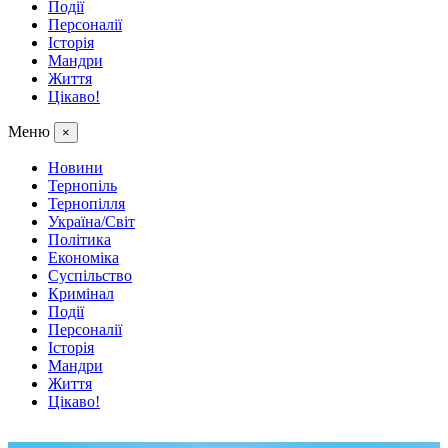
Події
Персоналії
Історія
Мандри
Життя
Цікаво!
Меню
×
Новини
Тернопіль
Тернопілля
Україна/Світ
Політика
Економіка
Суспільство
Кримінал
Події
Персоналії
Історія
Мандри
Життя
Цікаво!