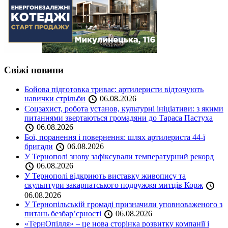
Свіжі новини
Бойова підготовка триває: артилеристи відточують
навички стрільби
06.08.2026
Соцзахист, робота установ, культурні ініціативи: з якими
питаннями звертаються громадяни до Тараса Пастуха
06.08.2026
Бої, поранення і повернення: шлях артилериста 44-ї
бригади
06.08.2026
У Тернополі знову зафіксували температурний рекорд
06.08.2026
У Тернополі відкриють виставку живопису та
скульптури закарпатського подружжя митців Корж
06.08.2026
У Тернопільській громаді призначили уповноваженого з
питань безбар’єрності
06.08.2026
«ТернОпілля» – це нова сторінка розвитку компанії і