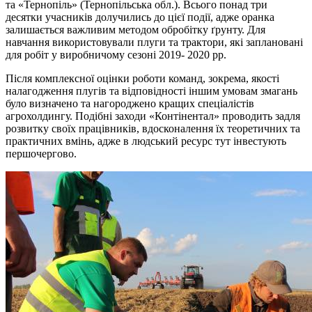
та «Тернопіль» (Тернопільська обл.). Всього понад три
десятки учасників долучились до цієї події, адже оранка
залишається важливим методом обробітку ґрунту. Для
навчання використовували плуги та трактори, які заплановані
для робіт у виробничому сезоні 2019- 2020 рр.
Після комплексної оцінки роботи команд, зокрема, якості
налагодження плугів та відповідності іншим умовам змагань
було визначено та нагороджено кращих спеціалістів
агрохолдингу. Подібні заходи «Контінентал» проводить задля
розвитку своїх працівників, вдосконалення їх теоретичних та
практичних вмінь, адже в людський ресурс тут інвестують
першочергово.