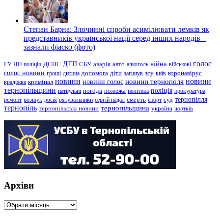
Степан Барна: Злочинні спроби асимілювати лемків як
представників української нації серед інших народів –
зазнали фіаско (фото)
голос
війна
ДТП
ГУ НП поліція
ДСНС
СБУ
аварія
авто
алкоголь
військові
голос новини
зсу
гроші
дитина
допомога
діти
загинув
київ
коронавірус
новини
новини тернополя
новини
новини голос
кримінал
крадіжка
тернопільщини
поліція
патрульні
погода
пожежа
політика
прокуратура
тернопілля
суд
ремонт
розшук
росія
рятувальники
сергій надал
смерть
спорт
тернопіль
тернопільщина
україна
тернопільські новини
чортків
Архіви
Архіви