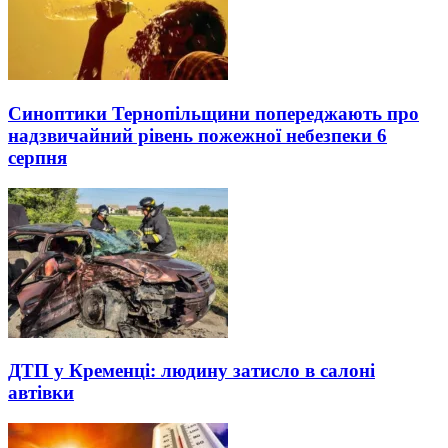
Синоптики Тернопільщини попереджають про
надзвичайний рівень пожежної небезпеки 6
серпня
ДТП у Кременці: людину затисло в салоні
автівки