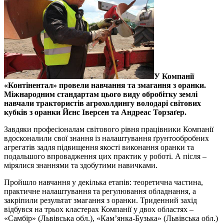
У Компанії
«Контінентал» провели навчання та змагання з оранки.
Міжнародним стандартам цього виду обробітку землі
навчали трактористів агрохолдингу володарі світових
кубків з оранки Йєнс Іверсен та Андреас Торзаґер.
Завдяки професіоналам світового рівня працівники Компанії
вдосконалили свої знання із налаштування ґрунтообробних
агрегатів задля підвищення якості виконання оранки та
подальшого впровадження цих практик у роботі. А після –
мірялися знаннями та здобутими навичками.
Пройшло навчання у декілька етапів: теоретична частина,
практичне налаштування та регулювання обладнання, а
закріпили результат змагання з оранки. Триденний захід
відбувся на трьох кластерах Компанії у двох областях –
«Самбір» (Львівська обл.), «Кам’янка-Бузька» (Львівська обл.)