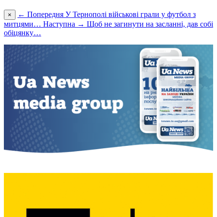
← Попередня
У Тернополі військові грали у футбол з
×
митцями…
Наступна →
Щоб не загинути на засланні, дав собі
обіцянку…