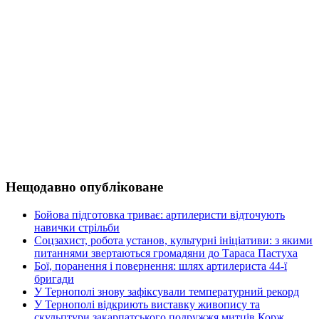
Нещодавно опубліковане
Бойова підготовка триває: артилеристи відточують
навички стрільби
Соцзахист, робота установ, культурні ініціативи: з якими
питаннями звертаються громадяни до Тараса Пастуха
Бої, поранення і повернення: шлях артилериста 44-ї
бригади
У Тернополі знову зафіксували температурний рекорд
У Тернополі відкриють виставку живопису та
скульптури закарпатського подружжя митців Корж