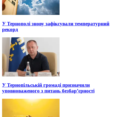
У Тернополі знову зафіксували температурний
рекорд
У Тернопільській громаді призначили
уповноваженого з питань безбар’єрності