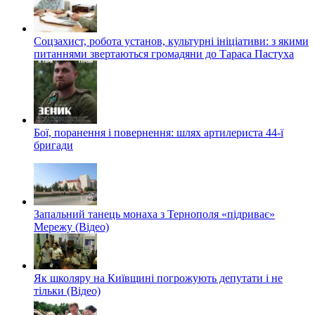
Соцзахист, робота установ, культурні ініціативи: з якими
питаннями звертаються громадяни до Тараса Пастуха
Бої, поранення і повернення: шлях артилериста 44-ї
бригади
Запальний танець монаха з Тернополя «підриває»
Мережу (Відео)
Як школяру на Київщині погрожують депутати і не
тільки (Відео)