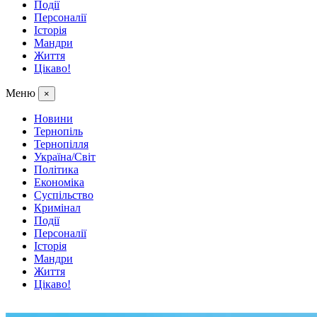
Події
Персоналії
Історія
Мандри
Життя
Цікаво!
Меню
×
Новини
Тернопіль
Тернопілля
Україна/Світ
Політика
Економіка
Суспільство
Кримінал
Події
Персоналії
Історія
Мандри
Життя
Цікаво!