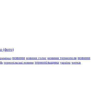
о (фото)
новини
новини тернополя
новини
новини голос
кримінал
ль
тернопільщина
україна
тернопільські новини
чортків