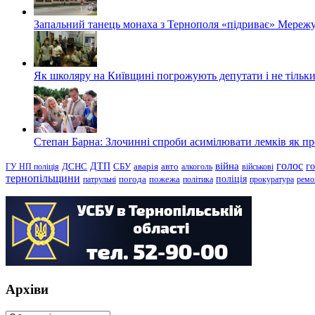
Запальний танець монаха з Тернополя «підриває» Мережу
Як школяру на Київщині погрожують депутати і не тільки
Степан Барна: Злочинні спроби асимілювати лемків як пред
голос
війна
г
ДТП
ГУ НП поліція
ДСНС
СБУ
аварія
авто
алкоголь
військові
тернопільщини
поліція
патрульні
погода
пожежа
політика
прокуратура
ремо
Архіви