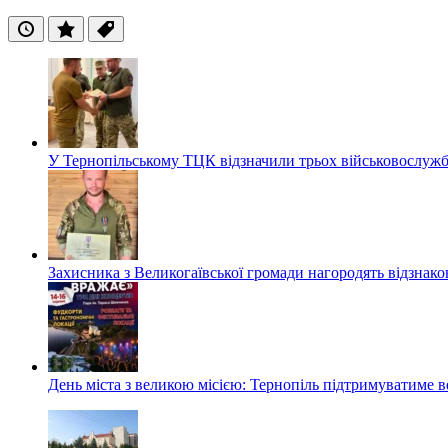
Останні
Популярні
Теги
У Тернопільському ТЦК відзначили трьох військовослуж
Захисника з Великогаївської громади нагородять відзна
День міста з великою місією: Тернопіль підтримуватиме в