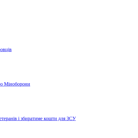
бовців
кою Міноборони
етеранів і збиратиме кошти для ЗСУ