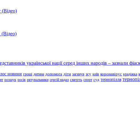
 (Відео)
 (Відео)
ставників української нації серед інших народів – зазнали фіаск
олос новини
зсу
гроші
дитина
допомога
діти
загинув
київ
коронавірус
крадіжка
тернопі
тернопілля
суд
нт
розшук
росія
рятувальники
сергій надал
смерть
спорт