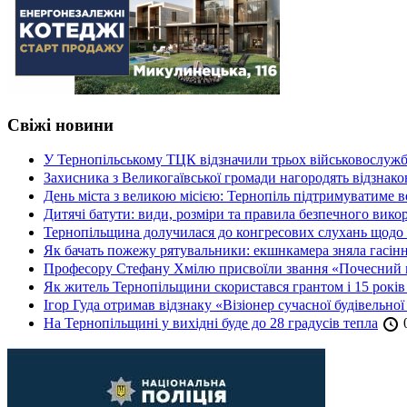
Свіжі новини
У Тернопільському ТЦК відзначили трьох військовослуж
Захисника з Великогаївської громади нагородять відзна
День міста з великою місією: Тернопіль підтримуватиме в
Дитячі батути: види, розміри та правила безпечного вико
Тернопільщина долучилася до конгресових слухань щодо 
Як бачать пожежу рятувальники: екшнкамера зняла гасін
Професору Стефану Хмілю присвоїли звання «Почесний 
Як житель Тернопільщини скористався грантом і 15 років
Ігор Гуда отримав відзнаку «Візіонер сучасної будівельної
На Тернопільщині у вихідні буде до 28 градусів тепла
0