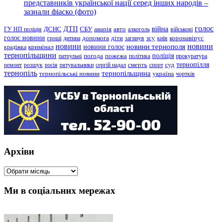
представників української нації серед інших народів –
зазнали фіаско (фото)
голос
війна
ДТП
ГУ НП поліція
ДСНС
СБУ
аварія
авто
алкоголь
військові
голос новини
зсу
гроші
дитина
допомога
діти
загинув
київ
коронавірус
новини
новини тернополя
новини
новини голос
кримінал
крадіжка
тернопільщини
поліція
патрульні
погода
пожежа
політика
прокуратура
тернопілля
суд
ремонт
розшук
росія
рятувальники
сергій надал
смерть
спорт
тернопіль
тернопільщина
україна
тернопільські новини
чортків
Архіви
Архіви
Ми в соціальних мережах