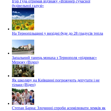
Ігор Гуда отримав відзнаку «Візіонер сучасної
будівельної галузі»
На Тернопільщині у вихідні буде до 28 градусів тепла
Запальний танець монаха з Тернополя «підриває»
Мережу (Відео)
Як школяру на Київщині погрожують депутати і не
тільки (Відео)
Степан Барна: Злочинні спроби асимілювати лемків як