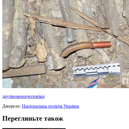
друзі
новини
чоловіки
Джерело:
Національна поліція України
Перегляньте також