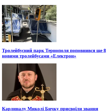
Тролейбусний парк Тернополя поповнився ще 8
новими тролейбусами «Електрон»
Кардиналу Миколі Бичку присвоїли звання