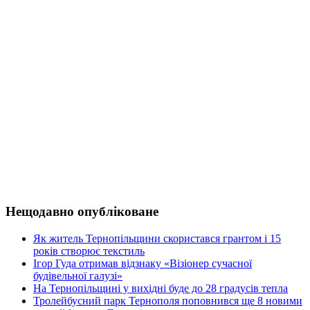
Нещодавно опубліковане
Як житель Тернопільщини скористався грантом і 15
років створює текстиль
Ігор Гуда отримав відзнаку «Візіонер сучасної
будівельної галузі»
На Тернопільщині у вихідні буде до 28 градусів тепла
Тролейбусний парк Тернополя поповнився ще 8 новими