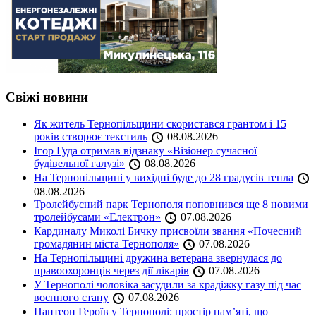
Свіжі новини
Як житель Тернопільщини скористався грантом і 15
років створює текстиль
08.08.2026
Ігор Гуда отримав відзнаку «Візіонер сучасної
будівельної галузі»
08.08.2026
На Тернопільщині у вихідні буде до 28 градусів тепла
08.08.2026
Тролейбусний парк Тернополя поповнився ще 8 новими
тролейбусами «Електрон»
07.08.2026
Кардиналу Миколі Бичку присвоїли звання «Почесний
громадянин міста Тернополя»
07.08.2026
На Тернопільщині дружина ветерана звернулася до
правоохоронців через дії лікарів
07.08.2026
У Тернополі чоловіка засудили за крадіжку газу під час
воєнного стану
07.08.2026
Пантеон Героїв у Тернополі: простір пам’яті, що