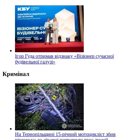
Ігор Гуда отримав відзнаку «Візіонер сучасної
будівельної галузі»
Кримінал
На Тернопільщині 15-річний мотоцикліст збив
пішохода: до лікарні потрапили троє людей