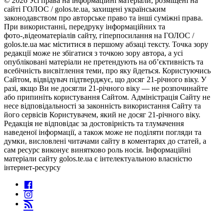
© 2026 Усі права на інформаційні матеріали, розміщені на
сайті ГОЛОС / golos.te.ua, захищені українським
законодавством про авторське право та інші суміжні права.
При використанні, передруку інформаційних та
фото-,відеоматеріалів сайту, гіперпосилання на ГОЛОС /
golos.te.ua має міститися в першому абзаці тексту. Точка зору
редакції може не збігатися з точкою зору автора, а усі
опубліковані матеріали не претендують на об’єктивність та
всебічність висвітлення теми, про яку йдеться. Користуючись
Сайтом, відвідувач підтверджує, що досяг 21-річного віку. У
разі, якщо Ви не досягли 21-річного віку — не розпочинайте
або припиніть користування Сайтом. Адміністрація Сайту не
несе відповідальності за законність використання Сайту та
його сервісів Користувачем, який не досяг 21-річного віку.
Редакція не відповідає за достовірність та тлумачення
наведеної інформації, а також може не поділяти погляди та
думки, висловлені читачами сайту в коментарях до статей, а
сам ресурс виконує винятково роль носія. Інформаційні
матеріали сайту golos.te.ua є інтелектуальною власністю
інтернет-ресурсу