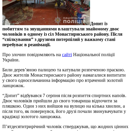
Допит із
побиттям та знущаннями влаштували знайомому двоє
чоловіків в одному із сіл Монастириського району. Після
“спілкування” з друзями потерпілий у важкому стані
перебуває в реанімації.
Про злочин повідомляють на
сайті
Національної поліції
України.
Били дерев’яною палицею та катували розпеченою праскою.
Двоє жителів Монастириського району намагалися випитати
у свого односельчанина інформацію про втрачений золотий
ланцюжок.
“Допит” відбувався 7 серпня після розпиття спиртних напоїв.
Двоє чоловіків прийшли до свого товариша відпочити за
пляшкою. Один з них вийшов на вулицю на кілька хвилин, а
після того, як повернувся, його друзі почали звинувачувати у
крадіжці золотого ланцюжка.
П’ятдесятитрирічний чоловік стверджував, що жодних цінних