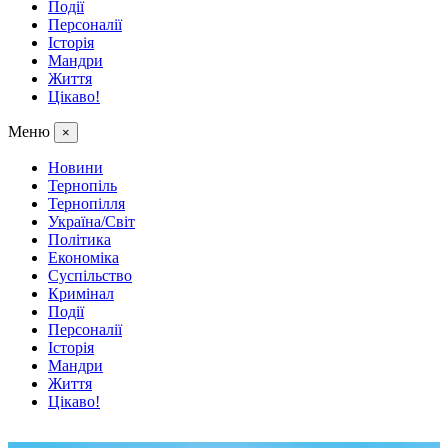
Події
Персоналії
Історія
Мандри
Життя
Цікаво!
Меню
×
Новини
Тернопіль
Тернопілля
Україна/Світ
Політика
Економіка
Суспільство
Кримінал
Події
Персоналії
Історія
Мандри
Життя
Цікаво!