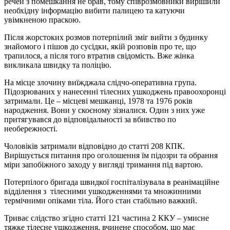
речей з помешкання не брав, тому співрозмовники вирішили
необхідну інформацію вибити палицею та катуючи
увімкненою праскою.
Після жорстоких розмов потерпілий зміг вийти з будинку
знайомого і пішов до сусідки, якій розповів про те, що
трапилося, а після того втратив свідомість. Вже жінка
викликала швидку та поліцію.
На місце злочину виїжджала слідчо-оперативна група.
Підозрюваних у нанесенні тілесних ушкоджень правоохоронці
затримали. Це – місцеві мешканці, 1978 та 1976 років
народження. Вони у скоєному зізналися. Один з них уже
притягувався до відповідальності за вбивство по
необережності.
Чоловіків затримали відповідно до статті 208 КПК.
Вирішується питання про оголошення їм підозри та обрання
міри запобіжного заходу у вигляді тримання під вартою.
Потерпілого бригада швидкої госпіталізувала в реанімаційне
відділення з тілесними ушкодженнями та множинними
термічними опіками тіла. Його стан стабільно важкий.
Триває слідство згідно статті 121 частина 2 ККУ – умисне
тяжке тілесне ушкодження, вчинене способом, що має