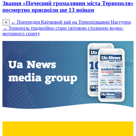
Звання «Почесний громадянин міста Тернополя»
посмертно присвоїли ще 13 воїнам
← Попередня
Квітковий рай на Тернопільщині
Наступна
×
→
Тернопіль традиційно стане світовою столицею водно-
моторного спорту