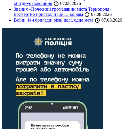
об’єднує покоління
07.08.2026
Звання «Почесний громадянин міста Тернополя»
посмертно присвоїли ще 13 воїнам
07.08.2026
Воїни 44-ї бригади: різні долі, одна мета
07.08.2026