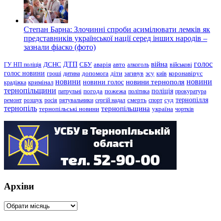
Степан Барна: Злочинні спроби асимілювати лемків як
представників української нації серед інших народів –
зазнали фіаско (фото)
голос
війна
ДТП
ГУ НП поліція
ДСНС
СБУ
аварія
авто
алкоголь
військові
голос новини
зсу
гроші
дитина
допомога
діти
загинув
київ
коронавірус
новини
новини тернополя
новини
новини голос
кримінал
крадіжка
тернопільщини
поліція
патрульні
погода
пожежа
політика
прокуратура
тернопілля
суд
ремонт
розшук
росія
рятувальники
сергій надал
смерть
спорт
тернопіль
тернопільщина
україна
тернопільські новини
чортків
Архіви
Архіви