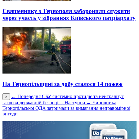
Священнику з Тернополя заборонили служити
через участь у зібраннях Київського патріархату
На Тернопільщині за добу сталося 14 пожеж
← Попередня
СБУ системно протидіє та нейтралізує
×
загрози державній безпеці…
Наступна →
Чиновника
Тернопільської ОДА затримали за вимагання неправомірної
вигоди