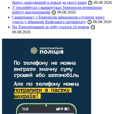
бренд, народжений в повазі до свого краю
06.08.2026
У тролейбусах і маршрутках Тернополя перевірили
роботу кондиціонерів
06.08.2026
Священнику з Тернополя заборонили служити через
участь у зібраннях Київського патріархату
06.08.2026
На Тернопільщині за добу сталося 14 пожеж
06.08.2026