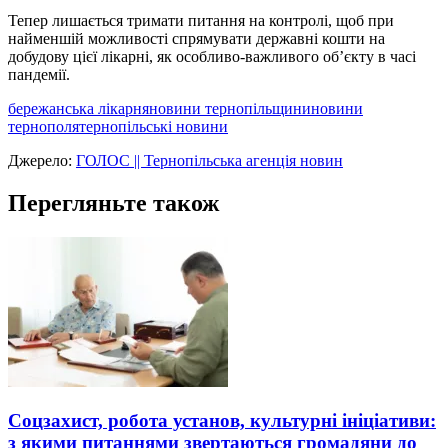
Тепер лишається тримати питання на контролі, щоб при
найменшій можливості спрямувати державні кошти на
добудову цієї лікарні, як особливо-важливого об’єкту в часі
пандемії.
бережанська лікарня
новини тернопільщини
новини
тернополя
тернопільські новини
Джерело:
ГОЛОС || Тернопільська агенція новин
Перегляньте також
Соцзахист, робота установ, культурні ініціативи:
з якими питаннями звертаються громадяни до