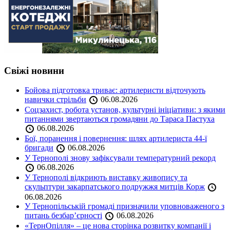
Свіжі новини
Бойова підготовка триває: артилеристи відточують
навички стрільби
06.08.2026
Соцзахист, робота установ, культурні ініціативи: з якими
питаннями звертаються громадяни до Тараса Пастуха
06.08.2026
Бої, поранення і повернення: шлях артилериста 44-ї
бригади
06.08.2026
У Тернополі знову зафіксували температурний рекорд
06.08.2026
У Тернополі відкриють виставку живопису та
скульптури закарпатського подружжя митців Корж
06.08.2026
У Тернопільській громаді призначили уповноваженого з
питань безбар’єрності
06.08.2026
«ТернОпілля» – це нова сторінка розвитку компанії і