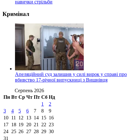
навички стрільби
Кримінал
Апеляційний суд залишив у силі вирок у справі про
вбивство 17-річної випускниці з Вишнівця
Серпень 2026
Пн
Вт
Ср
Чт
Пт
Сб
Нд
1
2
3
4
5
6
7
8
9
10
11
12
13
14
15
16
17
18
19
20
21
22
23
24
25
26
27
28
29
30
31