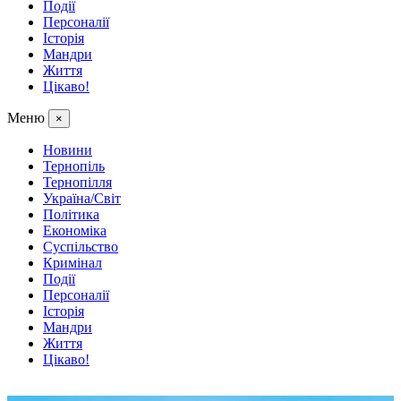
Події
Персоналії
Історія
Мандри
Життя
Цікаво!
Меню
×
Новини
Тернопіль
Тернопілля
Україна/Світ
Політика
Економіка
Суспільство
Кримінал
Події
Персоналії
Історія
Мандри
Життя
Цікаво!