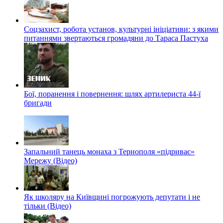
Соцзахист, робота установ, культурні ініціативи: з якими
питаннями звертаються громадяни до Тараса Пастуха
Бої, поранення і повернення: шлях артилериста 44-ї
бригади
Запальний танець монаха з Тернополя «підриває»
Мережу (Відео)
Як школяру на Київщині погрожують депутати і не
тільки (Відео)