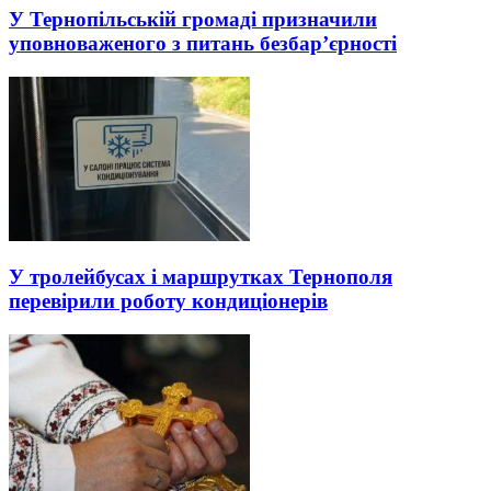
У Тернопільській громаді призначили
уповноваженого з питань безбар’єрності
У тролейбусах і маршрутках Тернополя
перевірили роботу кондиціонерів