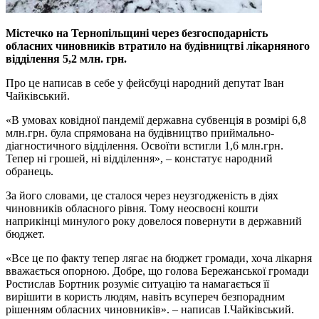
Містечко на Тернопільщині через безгосподарність
обласних чиновників втратило на будівництві лікарняного
відділення 5,2 млн. грн.
Про це написав в себе у фейсбуці народний депутат Іван
Чайківський.
«В умовах ковідної пандемії державна субвенція в розмірі 6,8
млн.грн. була спрямована на будівництво приймально-
діагностичного відділення. Освоїти встигли 1,6 млн.грн.
Тепер ні грошей, ні відділення», – констатує народний
обранець.
За його словами, це сталося через неузгодженість в діях
чиновників обласного рівня. Тому неосвоєні кошти
наприкінці минулого року довелося повернути в державний
бюджет.
«Все це по факту тепер лягає на бюджет громади, хоча лікарня
вважається опорною. Добре, що голова Бережанської громади
Ростислав Бортник розуміє ситуацію та намагається її
вирішити в користь людям, навіть всупереч безпорадним
рішенням обласних чиновників». – написав І.Чайківський.