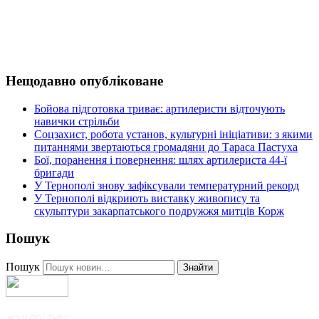
Нещодавно опубліковане
Бойова підготовка триває: артилеристи відточують
навички стрільби
Соцзахист, робота установ, культурні ініціативи: з якими
питаннями звертаються громадяни до Тараса Пастуха
Бої, поранення і повернення: шлях артилериста 44-ї
бригади
У Тернополі знову зафіксували температурний рекорд
У Тернополі відкриють виставку живопису та
скульптури закарпатського подружжя митців Корж
Пошук
Пошук
Знайти