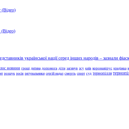
 (Відео)
 (Відео)
ставників української нації серед інших народів – зазнали фіаск
олос новини
зсу
гроші
дитина
допомога
діти
загинув
київ
коронавірус
крадіжка
тернопі
тернопілля
суд
нт
розшук
росія
рятувальники
сергій надал
смерть
спорт