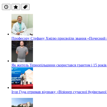
Останні
Популярні
Теги
Професору Стефану Хмілю присвоїли звання «Почесний 
Як житель Тернопільщини скористався грантом і 15 років
Ігор Гуда отримав відзнаку «Візіонер сучасної будівельної