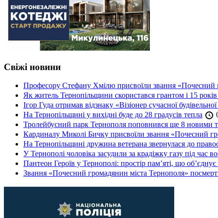
Свіжі новини
Професору Стефану Хмілю присвоїли звання «Почесний 
Як житель Тернопільщини скористався грантом і 15 років
Ігор Гуда отримав відзнаку «Візіонер сучасної будівельної
На Тернопільщині у вихідні буде до 28 градусів тепла
0
Тролейбусний парк Тернополя поповнився ще 8 новими 
Кардиналу Миколі Бичку присвоїли звання «Почесний гр
На Тернопільщині дружина ветерана звернулася до правоох
У Тернополі чоловіка засудили за крадіжку газу під час в
Пантеон Героїв у Тернополі: простір пам’яті, що об’єднує
Звання «Почесний громадянин міста Тернополя» посмерт