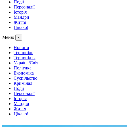
Події
Персоналії
Історія
Мандри
Життя
Цікаво!
Меню
×
Новини
Тернопіль
Тернопілля
Україна/Світ
Політика
Економіка
Суспільство
Кримінал
Події
Персоналії
Історія
Мандри
Життя
Цікаво!