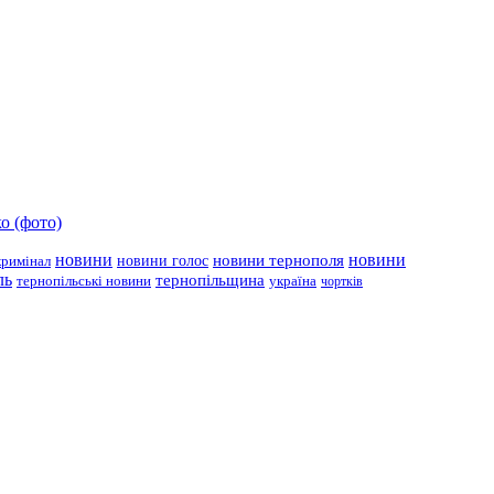
о (фото)
новини
новини тернополя
новини
новини голос
кримінал
ль
тернопільщина
україна
тернопільські новини
чортків