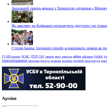
Запальний танець монаха з Тернополя «підриває» Мережу
Як школяру на Київщині погрожують депутати і не тільки
Степан Барна: Злочинні спроби асимілювати лемків як пред
голос
війна
г
ДТП
ГУ НП поліція
ДСНС
СБУ
аварія
авто
алкоголь
військові
тернопільщини
поліція
патрульні
погода
пожежа
політика
прокуратура
ремо
Архіви