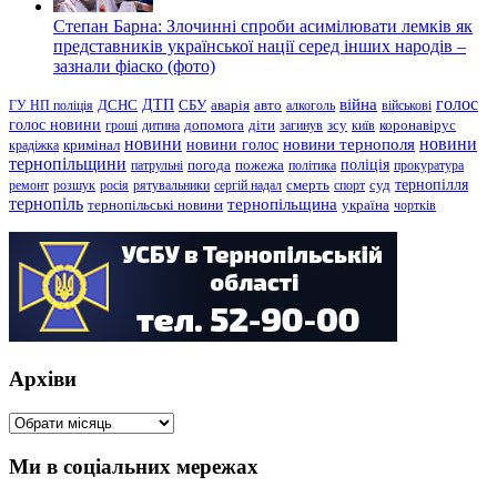
Степан Барна: Злочинні спроби асимілювати лемків як
представників української нації серед інших народів –
зазнали фіаско (фото)
голос
війна
ДТП
ГУ НП поліція
ДСНС
СБУ
аварія
авто
алкоголь
військові
голос новини
зсу
гроші
дитина
допомога
діти
загинув
київ
коронавірус
новини
новини тернополя
новини
новини голос
кримінал
крадіжка
тернопільщини
поліція
патрульні
погода
пожежа
політика
прокуратура
тернопілля
суд
ремонт
розшук
росія
рятувальники
сергій надал
смерть
спорт
тернопіль
тернопільщина
україна
тернопільські новини
чортків
Архіви
Архіви
Ми в соціальних мережах