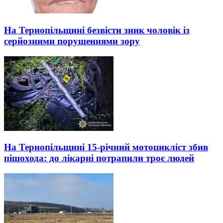
На Тернопільщині безвісти зник чоловік із
серйозними порушеннями зору
На Тернопільщині 15-річний мотоцикліст збив
пішохода: до лікарні потрапили троє людей