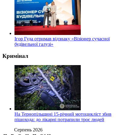
Ігор Гуда отримав відзнаку «Візіонер сучасної
будівельної галузі»
Кримінал
На Тернопільщині 15-річний мотоцикліст збив
пішохода: до лікарні потрапили троє людей
Серпень 2026