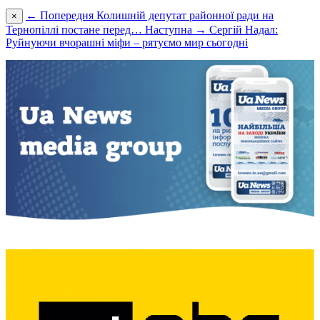
← Попередня
Колишній депутат районної ради на
×
Тернопіллі постане перед…
Наступна →
Сергій Надал:
Руйнуючи вчорашні міфи – рятуємо мир сьогодні