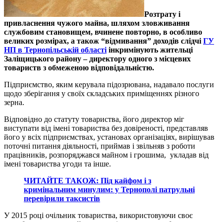
Розтрату і
привласнення чужого майна, шляхом зловживання
службовим становищем, вчинене повторно, в особливо
великих розмірах, а також “відмивання” доходів слідчі
ГУ
НП в Тернопільській області
інкримінують жительці
Заліщицького району – директору одного з місцевих
товариств з обмеженою відповідальністю.
Підприємство, яким керувала підозрювана, надавало послуги
щодо зберігання у своїх складських приміщеннях різного
зерна.
Відповідно до статуту товариства, його директор міг
виступати від імені товариства без довіреності, представляв
його у всіх підприємствах, установах організаціях, вирішував
поточні питання діяльності, приймав і звільняв з роботи
працівників, розпоряджався майном і грошима, укладав від
імені товариства угоди та інше.
ЧИТАЙТЕ ТАКОЖ: Під кайфом і з
кримінальним минулим: у Тернополі патрульні
перевірили таксистів
У 2015 році очільник товариства, використовуючи своє