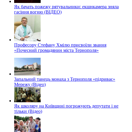
Як бачать пожежу рятувальники: екшнкамера зняла
гасіння вогню (ВІДЕО)
Професору Стефану Хмілю присвоїли звання
«Почесний громадянин міста Тернополя»
Запальний танець монаха з Тернополя «підриває»
Мережу (Відео)
Як школяру на Київщині погрожують депутати і не
тільки (Відео)