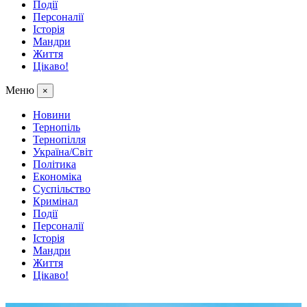
Події
Персоналії
Історія
Мандри
Життя
Цікаво!
Меню
×
Новини
Тернопіль
Тернопілля
Україна/Світ
Політика
Економіка
Суспільство
Кримінал
Події
Персоналії
Історія
Мандри
Життя
Цікаво!