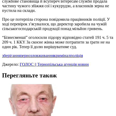
службове становища й всупереч інтересам служби продала
частину чужого збіжжя сої і кукурудзи, а власників зерна не
пустила на склади.
Про це потерпіла сторона повідомила працівників поліції. У
ході перевірок з’ясувалося, що директор заробила на чужій
сільськогосподарській продукції понад мільйон гривень.
“Бізнесменші” оголосили підозру відповідно статей 191 ч. 5 та
209 ч. 1 ККУ. За скоєне жінка може потрапити за ґрати не на
один рік. Тепер її долю вирішуватиме суд.
зберігання
зерно
зловживання
кримінал
поліція
Джерело:
ГОЛОС || Тернопільська агенція новин
Перегляньте також