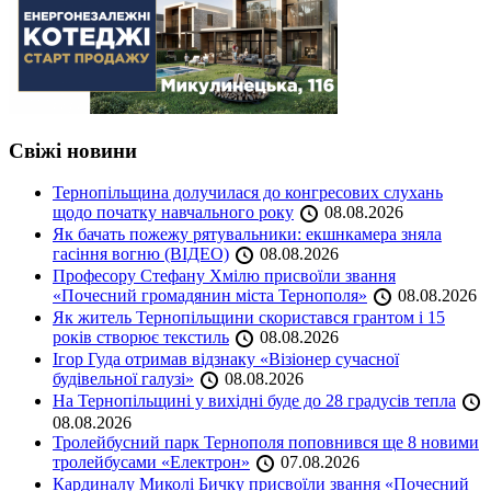
Свіжі новини
Тернопільщина долучилася до конгресових слухань
щодо початку навчального року
08.08.2026
Як бачать пожежу рятувальники: екшнкамера зняла
гасіння вогню (ВІДЕО)
08.08.2026
Професору Стефану Хмілю присвоїли звання
«Почесний громадянин міста Тернополя»
08.08.2026
Як житель Тернопільщини скористався грантом і 15
років створює текстиль
08.08.2026
Ігор Гуда отримав відзнаку «Візіонер сучасної
будівельної галузі»
08.08.2026
На Тернопільщині у вихідні буде до 28 градусів тепла
08.08.2026
Тролейбусний парк Тернополя поповнився ще 8 новими
тролейбусами «Електрон»
07.08.2026
Кардиналу Миколі Бичку присвоїли звання «Почесний