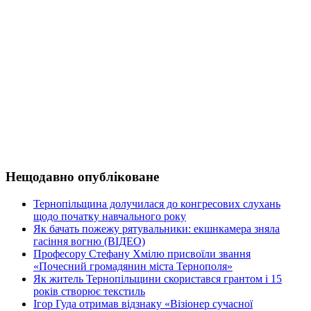
Нещодавно опубліковане
Тернопільщина долучилася до конгресових слухань
щодо початку навчального року
Як бачать пожежу рятувальники: екшнкамера зняла
гасіння вогню (ВІДЕО)
Професору Стефану Хмілю присвоїли звання
«Почесний громадянин міста Тернополя»
Як житель Тернопільщини скористався грантом і 15
років створює текстиль
Ігор Гуда отримав відзнаку «Візіонер сучасної