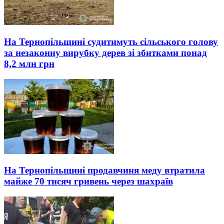
На Тернопільщині судитимуть сільського голову
за незаконну вирубку дерев зі збитками понад
8,2 млн грн
На Тернопільщині продавчиня меду втратила
майже 70 тисяч гривень через шахраїв