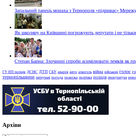
Запальний танець монаха з Тернополя «підриває» Мережу
Як школяру на Київщині погрожують депутати і не тільки
Степан Барна: Злочинні спроби асимілювати лемків як пред
голос
війна
г
ДТП
ГУ НП поліція
ДСНС
СБУ
аварія
авто
алкоголь
військові
тернопільщини
поліція
патрульні
погода
пожежа
політика
прокуратура
ремо
Архіви