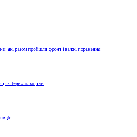
ини, які разом пройшли фронт і важкі поранення
ійця з Тернопільщини
бовців