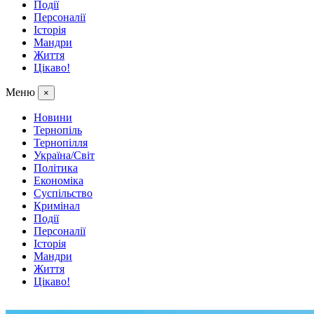
Події
Персоналії
Історія
Мандри
Життя
Цікаво!
Меню
×
Новини
Тернопіль
Тернопілля
Україна/Світ
Політика
Економіка
Суспільство
Кримінал
Події
Персоналії
Історія
Мандри
Життя
Цікаво!