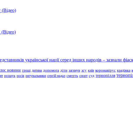
 (Відео)
 (Відео)
ставників української нації серед інших народів – зазнали фіаск
олос новини
зсу
гроші
дитина
допомога
діти
загинув
київ
коронавірус
крадіжка
тернопі
тернопілля
суд
нт
розшук
росія
рятувальники
сергій надал
смерть
спорт