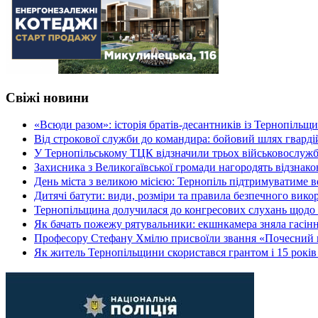
Свіжі новини
«Всюди разом»: історія братів-десантників із Тернопільщ
Від строкової служби до командира: бойовий шлях гвард
У Тернопільському ТЦК відзначили трьох військовослуж
Захисника з Великогаївської громади нагородять відзна
День міста з великою місією: Тернопіль підтримуватиме в
Дитячі батути: види, розміри та правила безпечного вико
Тернопільщина долучилася до конгресових слухань щодо 
Як бачать пожежу рятувальники: екшнкамера зняла гасін
Професору Стефану Хмілю присвоїли звання «Почесний 
Як житель Тернопільщини скористався грантом і 15 років