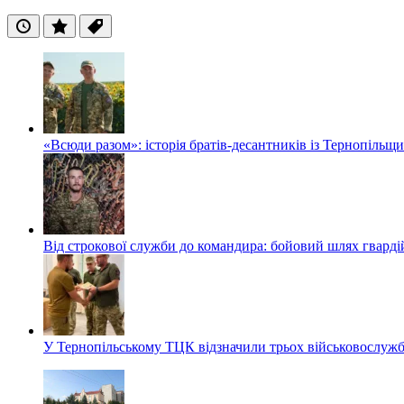
Останні
Популярні
Теги
«Всюди разом»: історія братів-десантників із Тернопільщ
Від строкової служби до командира: бойовий шлях гвард
У Тернопільському ТЦК відзначили трьох військовослуж