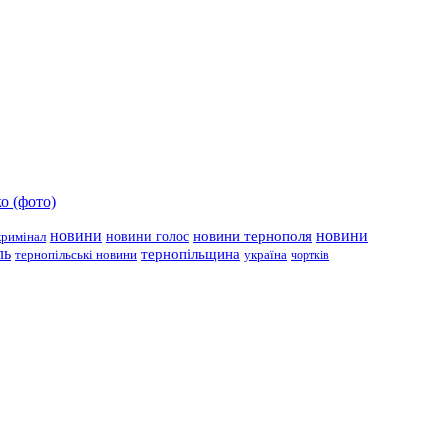
о (фото)
новини
новини тернополя
новини
новини голос
кримінал
ль
тернопільщина
україна
тернопільські новини
чортків