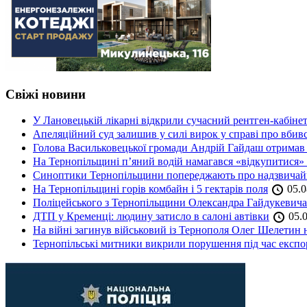
Свіжі новини
У Лановецькій лікарні відкрили сучасний рентген-кабінет
Апеляційний суд залишив у силі вирок у справі про вбив
Голова Васильковецької громади Андрій Гайдаш отримав
На Тернопільщині п’яний водій намагався «відкупитися» в
Синоптики Тернопільщини попереджають про надзвичайн
На Тернопільщині горів комбайн і 5 гектарів поля
05.0
Поліцейського з Тернопільщини Олександра Гайдукевича 
ДТП у Кременці: людину затисло в салоні автівки
05.0
На війні загинув військовий із Тернополя Олег Шелетин 
Тернопільські митники викрили порушення під час експор