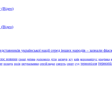
 (Відео)
 (Відео)
ставників української нації серед інших народів – зазнали фіаск
олос новини
зсу
гроші
дитина
допомога
діти
загинув
київ
коронавірус
крадіжка
тернопі
тернопілля
суд
нт
розшук
росія
рятувальники
сергій надал
смерть
спорт