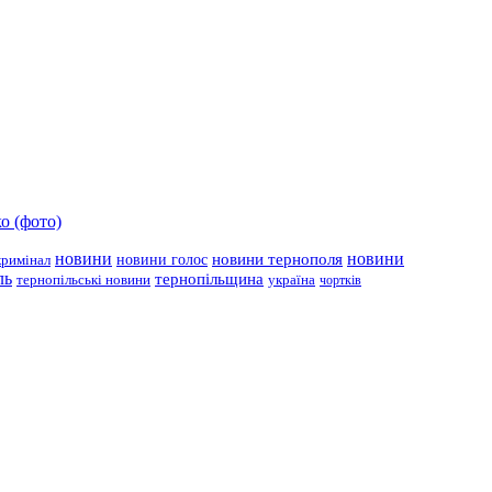
о (фото)
новини
новини тернополя
новини
новини голос
кримінал
ль
тернопільщина
україна
тернопільські новини
чортків