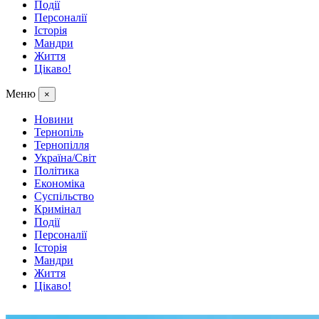
Події
Персоналії
Історія
Мандри
Життя
Цікаво!
Меню
×
Новини
Тернопіль
Тернопілля
Україна/Світ
Політика
Економіка
Суспільство
Кримінал
Події
Персоналії
Історія
Мандри
Життя
Цікаво!