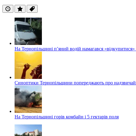
Останні
Популярні
Теги
На Тернопільщині п’яний водій намагався «відкупитися» в
Синоптики Тернопільщини попереджають про надзвичайн
На Тернопільщині горів комбайн і 5 гектарів поля