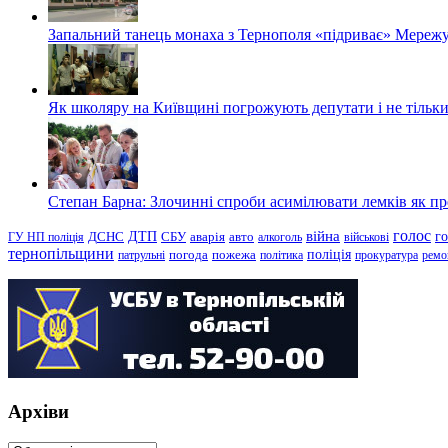
Запальний танець монаха з Тернополя «підриває» Мережу
Як школяру на Київщині погрожують депутати і не тільки
Степан Барна: Злочинні спроби асимілювати лемків як пред
голос
війна
г
ДТП
ГУ НП поліція
ДСНС
СБУ
аварія
авто
алкоголь
військові
тернопільщини
поліція
патрульні
погода
пожежа
політика
прокуратура
ремо
Архіви