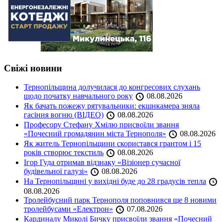
Свіжі новини
Тернопільщина долучилася до конгресових слухань
щодо початку навчального року
08.08.2026
Як бачать пожежу рятувальники: екшнкамера зняла
гасіння вогню (ВІДЕО)
08.08.2026
Професору Стефану Хмілю присвоїли звання
«Почесний громадянин міста Тернополя»
08.08.2026
Як житель Тернопільщини скористався грантом і 15
років створює текстиль
08.08.2026
Ігор Гуда отримав відзнаку «Візіонер сучасної
будівельної галузі»
08.08.2026
На Тернопільщині у вихідні буде до 28 градусів тепла
08.08.2026
Тролейбусний парк Тернополя поповнився ще 8 новими
тролейбусами «Електрон»
07.08.2026
Кардиналу Миколі Бичку присвоїли звання «Почесний