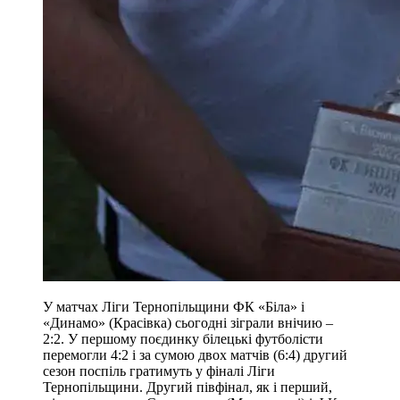
У матчах Ліги Тернопільщини ФК «Біла» і
«Динамо» (Красівка) сьогодні зіграли внічию –
2:2. У першому поєдинку білецькі футболісти
перемогли 4:2 і за сумою двох матчів (6:4) другий
сезон поспіль гратимуть у фіналі Ліги
Тернопільщини. Другий півфінал, як і перший,