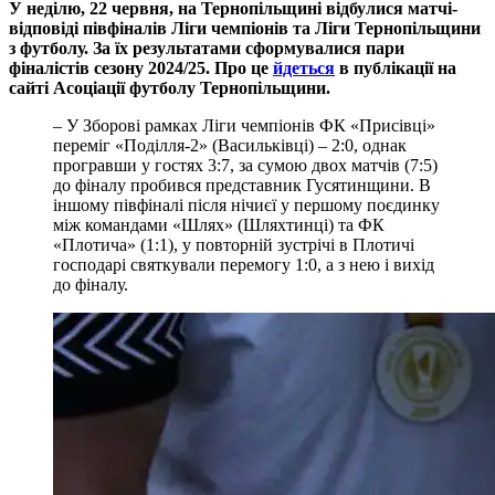
У неділю, 22 червня, на Тернопільщині відбулися матчі-
відповіді півфіналів Ліги чемпіонів та Ліги Тернопільщини
з футболу. За їх результатами сформувалися пари
фіналістів сезону 2024/25. Про це
йдеться
в публікації на
сайті Асоціації футболу Тернопільщини.
– У Зборові рамках Ліги чемпіонів ФК «Присівці»
переміг «Поділля-2» (Васильківці) – 2:0, однак
програвши у гостях 3:7, за сумою двох матчів (7:5)
до фіналу пробився представник Гусятинщини. В
іншому півфіналі після нічиєї у першому поєдинку
між командами «Шлях» (Шляхтинці) та ФК
«Плотича» (1:1), у повторній зустрічі в Плотичі
господарі святкували перемогу 1:0, а з нею і вихід
до фіналу.