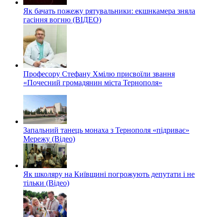
Як бачать пожежу рятувальники: екшнкамера зняла
гасіння вогню (ВІДЕО)
Професору Стефану Хмілю присвоїли звання
«Почесний громадянин міста Тернополя»
Запальний танець монаха з Тернополя «підриває»
Мережу (Відео)
Як школяру на Київщині погрожують депутати і не
тільки (Відео)