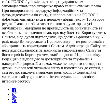
сайті ГОЛОС / golos.te.ua, захищені українським
законодавством про авторське право та інші суміжні права.
При використанні, передруку інформаційних та
фото-,відеоматеріалів сайту, гіперпосилання на ГОЛОС /
golos.te.ua має міститися в першому абзаці тексту. Точка зору
редакції може не збігатися з точкою зору автора, а усі
опубліковані матеріали не претендують на об’єктивність та
всебічність висвітлення теми, про яку йдеться. Користуючись
Сайтом, відвідувач підтверджує, що досяг 21-річного віку. У
разі, якщо Ви не досягли 21-річного віку — не розпочинайте
або припиніть користування Сайтом. Адміністрація Сайту не
несе відповідальності за законність використання Сайту та
його сервісів Користувачем, який не досяг 21-річного віку.
Редакція не відповідає за достовірність та тлумачення
наведеної інформації, а також може не поділяти погляди та
думки, висловлені читачами сайту в коментарях до статей, а
сам ресурс виконує винятково роль носія. Інформаційні
матеріали сайту golos.te.ua є інтелектуальною власністю
інтернет-ресурсу