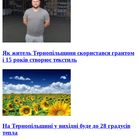
Як житель Тернопільщини скористався грантом
і 15 років створює текстиль
На Тернопільщині у вихідні буде до 28 градусів
тепла