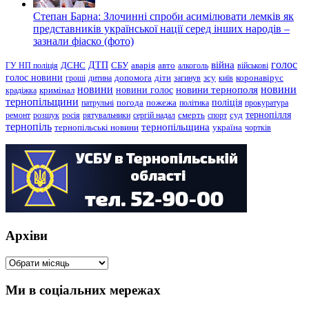
Степан Барна: Злочинні спроби асимілювати лемків як
представників української нації серед інших народів –
зазнали фіаско (фото)
голос
війна
ДТП
ГУ НП поліція
ДСНС
СБУ
аварія
авто
алкоголь
військові
голос новини
зсу
гроші
дитина
допомога
діти
загинув
київ
коронавірус
новини
новини тернополя
новини
новини голос
кримінал
крадіжка
тернопільщини
поліція
патрульні
погода
пожежа
політика
прокуратура
тернопілля
суд
ремонт
розшук
росія
рятувальники
сергій надал
смерть
спорт
тернопіль
тернопільщина
україна
тернопільські новини
чортків
Архіви
Архіви
Ми в соціальних мережах