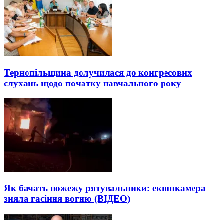
Тернопільщина долучилася до конгресових
слухань щодо початку навчального року
Як бачать пожежу рятувальники: екшнкамера
зняла гасіння вогню (ВІДЕО)