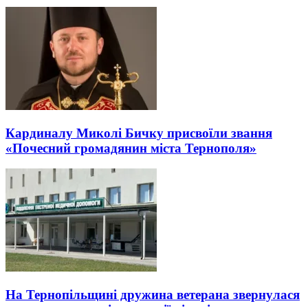
Кардиналу Миколі Бичку присвоїли звання
«Почесний громадянин міста Тернополя»
На Тернопільщині дружина ветерана звернулася