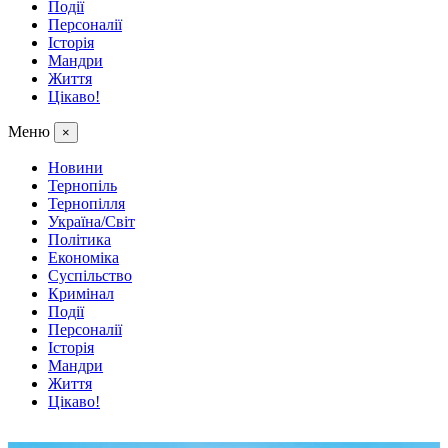
Події
Персоналії
Історія
Мандри
Життя
Цікаво!
Меню
×
Новини
Тернопіль
Тернопілля
Україна/Світ
Політика
Економіка
Суспільство
Кримінал
Події
Персоналії
Історія
Мандри
Життя
Цікаво!