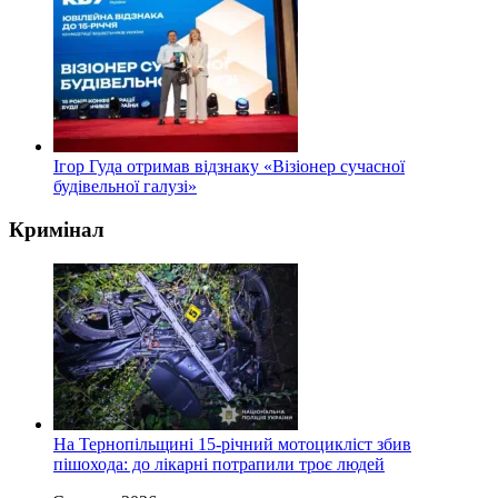
Ігор Гуда отримав відзнаку «Візіонер сучасної
будівельної галузі»
Кримінал
На Тернопільщині 15-річний мотоцикліст збив
пішохода: до лікарні потрапили троє людей