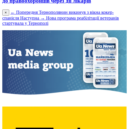
до правоохоронців через дії лікарів
← Попередня
Тернополянин викинув з вікна кокер-
×
спанієля
Наступна →
Нова програма реабілітації ветеранів
стартувала у Тернополі