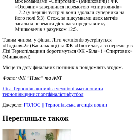
між командами «Спиртовик» (Мишковичі) і ФК
«Озеряни» завершився перемогою «спиртовиків»
– 7:2 (у першій зустрічі вони здолали суперника на
його полі 5:3). Отож, за підсумками двох матчів
загальна перемога дісталася представнику
Мишковичів з рахунком 12:5.
Таким чином, у фіналі Ліги чемпіонів зустрінуться
«Поділля-2» (Васильківці) та ФК «Плотича», а за перемогу в
Лізі Тернопільщини боротимуться ФК «Біла» і «Спиртовик»
(Мишковичі).
Місце та дату фінальних поєдинків повідомлять згодом.
Фото: ФК “Нива” та АФТ
Ліга Тернопільщини
ліга чемпіонів
матч
новини
тернопільщини
спорт
фіналісти
футбол
Джерело:
ГОЛОС || Тернопільська агенція новин
Перегляньте також