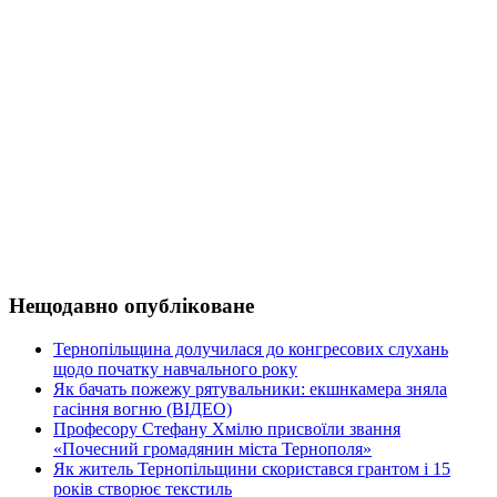
Нещодавно опубліковане
Тернопільщина долучилася до конгресових слухань
щодо початку навчального року
Як бачать пожежу рятувальники: екшнкамера зняла
гасіння вогню (ВІДЕО)
Професору Стефану Хмілю присвоїли звання
«Почесний громадянин міста Тернополя»
Як житель Тернопільщини скористався грантом і 15
років створює текстиль