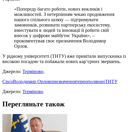
«Попереду багато роботи, нових викликів і
можливостей. З нетерпінням чекаю продовження
нашого спільного шляху — підтримувати
замовників, розвивати партнерську екосистему,
інвестувати в людей та інновації й робити свій
внесок у цифрове майбутнє України», –
прокоментував своє призначення Володимир
Орлов.
У рідному університеті (ТНТУ) вже привітали випускника із
високою посадою та побажали нових кар’єрних звершень.
Джерело:
Терміново
.
Cisco
Володимир Орлов
призначення
тернополянин
ТНТУ
Джерело:
Терміново
Перегляньте також