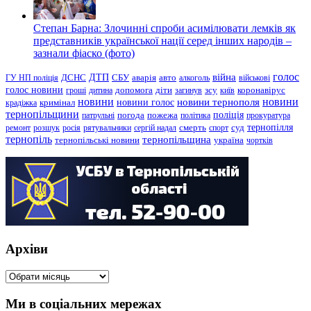
Степан Барна: Злочинні спроби асимілювати лемків як
представників української нації серед інших народів –
зазнали фіаско (фото)
голос
війна
ДТП
ГУ НП поліція
ДСНС
СБУ
аварія
авто
алкоголь
військові
голос новини
зсу
гроші
дитина
допомога
діти
загинув
київ
коронавірус
новини
новини тернополя
новини
новини голос
кримінал
крадіжка
тернопільщини
поліція
патрульні
погода
пожежа
політика
прокуратура
тернопілля
суд
ремонт
розшук
росія
рятувальники
сергій надал
смерть
спорт
тернопіль
тернопільщина
україна
тернопільські новини
чортків
Архіви
Архіви
Ми в соціальних мережах