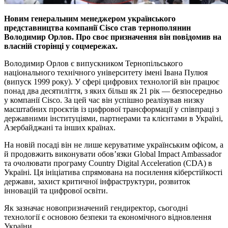
Новим генеральним менеджером українського
представництва компанії Cisco став тернополянин
Володимир Орлов. Про своє призначення він повідомив на
власній сторінці у соцмережах.
Володимир Орлов є випускником Тернопільського
національного технічного університету імені Івана Пулюя
(випуск 1999 року). У сфері цифрових технологій він працює
понад два десятиліття, з яких більш як 21 рік — безпосередньо
у компанії Cisco. За цей час він успішно реалізував низку
масштабних проєктів із цифрової трансформації у співпраці з
державними інституціями, партнерами та клієнтами в Україні,
Азербайджані та інших країнах.
На новій посаді він не лише керуватиме українським офісом, а
й продовжить виконувати обов’язки Global Impact Ambassador
та очолювати програму Country Digital Acceleration (CDA) в
Україні. Ця ініціатива спрямована на посилення кіберстійкості
держави, захист критичної інфраструктури, розвиток
інновацій та цифрової освіти.
Як зазначає новопризначений гендиректор, сьогодні
технології є основою безпеки та економічного відновлення
України.