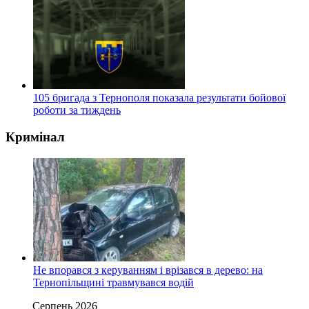
105 бригада з Тернополя показала результати бойової
роботи за тиждень
Кримінал
Не впорався з керуванням і врізався в дерево: на
Тернопільщині травмувався водій
Серпень 2026