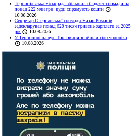
Тернопільська міськрада збільшила бюджет громади на
понад 222 млн грн: куди спрямують кошти
10.08.2026
Секретар Озернянської громади Назар Романів
задекларував понад 628 тисяч гривень зарплати за 2025
рік
10.08.2026
У Тернополі на вул. Торговиця знайшли тіло чоловіка
10.08.2026