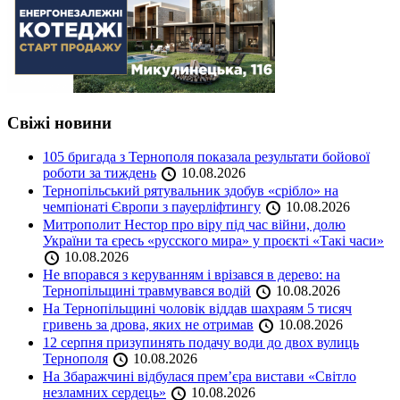
Свіжі новини
105 бригада з Тернополя показала результати бойової
роботи за тиждень
10.08.2026
Тернопільський рятувальник здобув «срібло» на
чемпіонаті Європи з пауерліфтингу
10.08.2026
Митрополит Нестор про віру під час війни, долю
України та єресь «русского мира» у проєкті «Такі часи»
10.08.2026
Не впорався з керуванням і врізався в дерево: на
Тернопільщині травмувався водій
10.08.2026
На Тернопільщині чоловік віддав шахраям 5 тисяч
гривень за дрова, яких не отримав
10.08.2026
12 серпня призупинять подачу води до двох вулиць
Тернополя
10.08.2026
На Збаражчині відбулася прем’єра вистави «Світло
незламних сердець»
10.08.2026