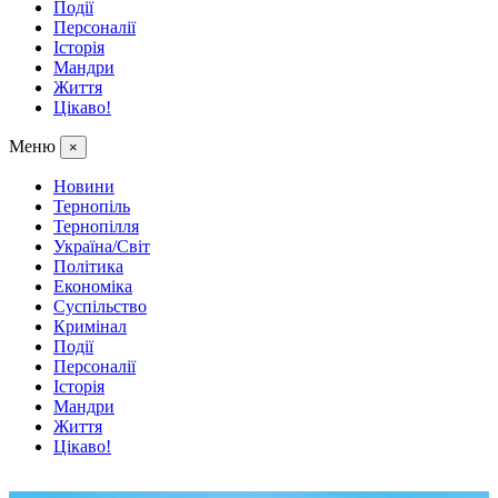
Події
Персоналії
Історія
Мандри
Життя
Цікаво!
Меню
×
Новини
Тернопіль
Тернопілля
Україна/Світ
Політика
Економіка
Суспільство
Кримінал
Події
Персоналії
Історія
Мандри
Життя
Цікаво!