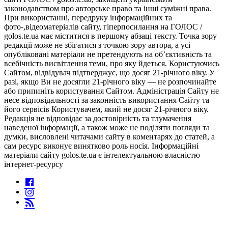
законодавством про авторське право та інші суміжні права.
При використанні, передруку інформаційних та
фото-,відеоматеріалів сайту, гіперпосилання на ГОЛОС /
golos.te.ua має міститися в першому абзаці тексту. Точка зору
редакції може не збігатися з точкою зору автора, а усі
опубліковані матеріали не претендують на об’єктивність та
всебічність висвітлення теми, про яку йдеться. Користуючись
Сайтом, відвідувач підтверджує, що досяг 21-річного віку. У
разі, якщо Ви не досягли 21-річного віку — не розпочинайте
або припиніть користування Сайтом. Адміністрація Сайту не
несе відповідальності за законність використання Сайту та
його сервісів Користувачем, який не досяг 21-річного віку.
Редакція не відповідає за достовірність та тлумачення
наведеної інформації, а також може не поділяти погляди та
думки, висловлені читачами сайту в коментарях до статей, а
сам ресурс виконує винятково роль носія. Інформаційні
матеріали сайту golos.te.ua є інтелектуальною власністю
інтернет-ресурсу