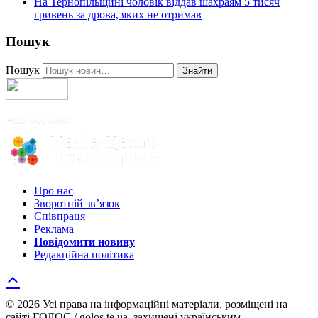
На Тернопільщині чоловік віддав шахраям 5 тисяч
гривень за дрова, яких не отримав
Пошук
Пошук
Знайти
Про нас
Зворотній зв’язок
Співпраця
Реклама
Повідомити новину
Редакційна політика
© 2026 Усі права на інформаційні матеріали, розміщені на
сайті ГОЛОС / golos.te.ua, захищені українським