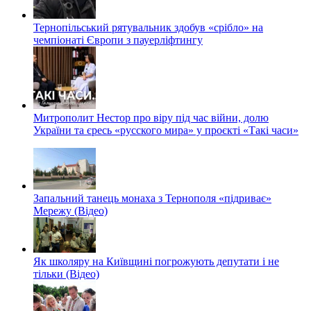
Тернопільський рятувальник здобув «срібло» на
чемпіонаті Європи з пауерліфтингу
Митрополит Нестор про віру під час війни, долю
України та єресь «русского мира» у проєкті «Такі часи»
Запальний танець монаха з Тернополя «підриває»
Мережу (Відео)
Як школяру на Київщині погрожують депутати і не
тільки (Відео)