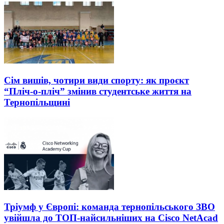
Сім вишів, чотири види спорту: як проєкт
“Пліч-о-пліч” змінив студентське життя на
Тернопільщині
Тріумф у Європі: команда тернопільського ЗВО
увійшла до ТОП-найсильніших на Cisco NetAcad