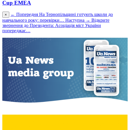
Cup EMEA
← Попередня
На Тернопільщині готують школи до
×
навчального року: перевірки…
Наступна →
Відкрите
звернення до Президента: Асоціація міст України
попереджає…