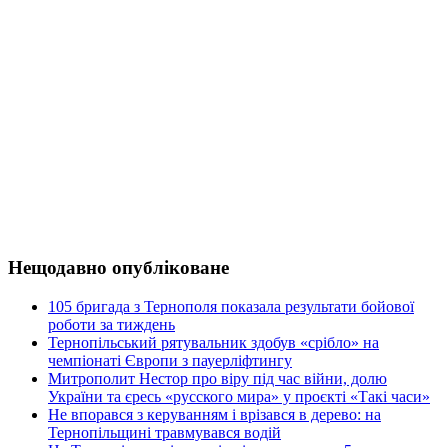
Нещодавно опубліковане
105 бригада з Тернополя показала результати бойової
роботи за тиждень
Тернопільський рятувальник здобув «срібло» на
чемпіонаті Європи з пауерліфтингу
Митрополит Нестор про віру під час війни, долю
України та єресь «русского мира» у проєкті «Такі часи»
Не впорався з керуванням і врізався в дерево: на
Тернопільщині травмувався водій