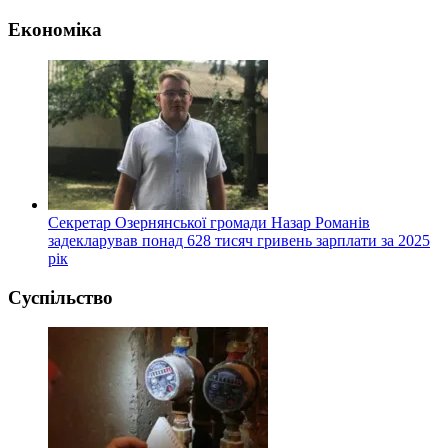
Економіка
Секретар Озернянської громади Назар Романів
задекларував понад 628 тисяч гривень зарплати за 2025
рік
Суспільство