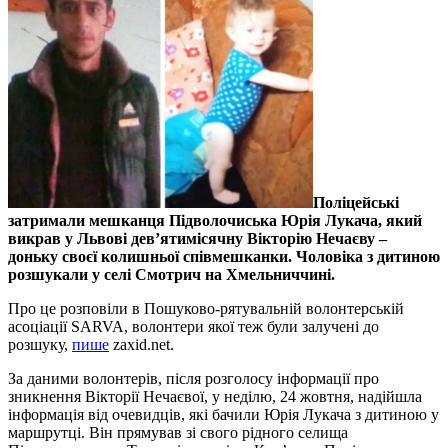
Поліцейські
затримали мешканця Підволочиська Юрія Лукача, який
викрав у Львові дев’ятимісячну Вікторію Нечаєву –
доньку своєї колишньої співмешканки. Чоловіка з дитиною
розшукали у селі Смотрич на Хмельниччині.
Про це розповіли в Пошуково-рятувальній волонтерській
асоціації SARVA, волонтери якої теж були залучені до
розшуку,
пише
zaxid.net.
За даними волонтерів, після розголосу інформації про
зникнення Вікторії Нечаєвої, у неділю, 24 жовтня, надійшла
інформація від очевидців, які бачили Юрія Лукача з дитиною у
маршрутці. Він прямував зі свого рідного селища