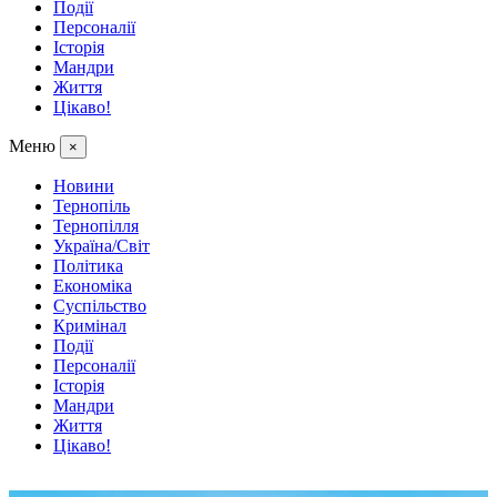
Події
Персоналії
Історія
Мандри
Життя
Цікаво!
Меню
×
Новини
Тернопіль
Тернопілля
Україна/Світ
Політика
Економіка
Суспільство
Кримінал
Події
Персоналії
Історія
Мандри
Життя
Цікаво!