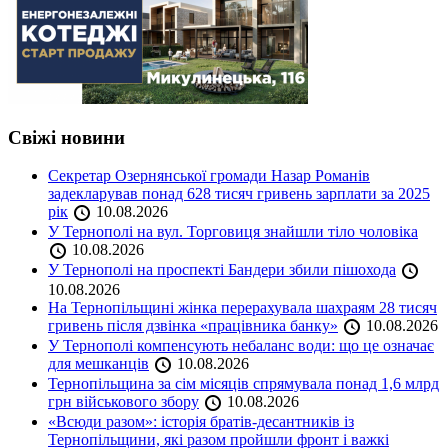
Свіжі новини
Секретар Озернянської громади Назар Романів
задекларував понад 628 тисяч гривень зарплати за 2025
рік
10.08.2026
У Тернополі на вул. Торговиця знайшли тіло чоловіка
10.08.2026
У Тернополі на проспекті Бандери збили пішохода
10.08.2026
На Тернопільщині жінка перерахувала шахраям 28 тисяч
гривень після дзвінка «працівника банку»
10.08.2026
У Тернополі компенсують небаланс води: що це означає
для мешканців
10.08.2026
Тернопільщина за сім місяців спрямувала понад 1,6 млрд
грн військового збору
10.08.2026
«Всюди разом»: історія братів-десантників із
Тернопільщини, які разом пройшли фронт і важкі