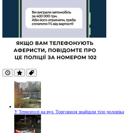
Останні
Популярні
Теги
У Тернополі на вул. Торговиця знайшли тіло чоловіка