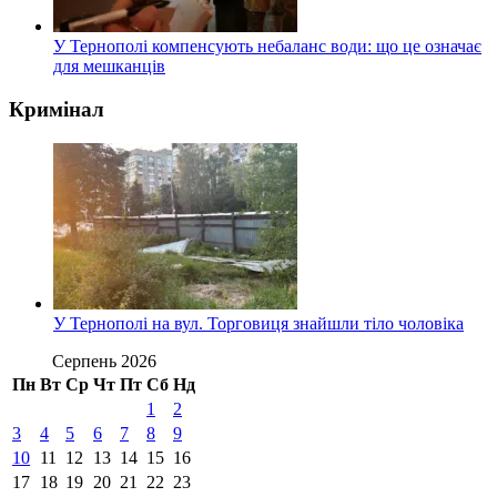
У Тернополі компенсують небаланс води: що це означає
для мешканців
Кримінал
У Тернополі на вул. Торговиця знайшли тіло чоловіка
Серпень 2026
Пн
Вт
Ср
Чт
Пт
Сб
Нд
1
2
3
4
5
6
7
8
9
10
11
12
13
14
15
16
17
18
19
20
21
22
23