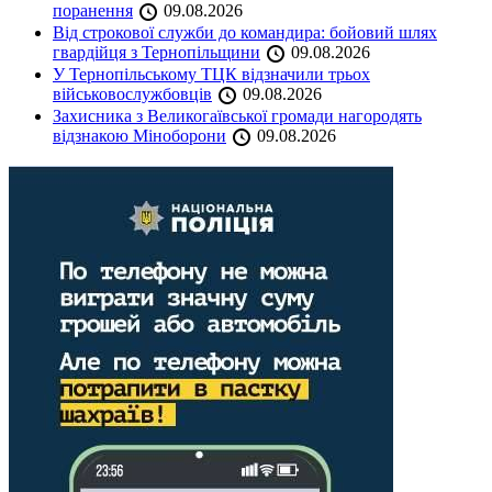
поранення
09.08.2026
Від строкової служби до командира: бойовий шлях
гвардійця з Тернопільщини
09.08.2026
У Тернопільському ТЦК відзначили трьох
військовослужбовців
09.08.2026
Захисника з Великогаївської громади нагородять
відзнакою Міноборони
09.08.2026