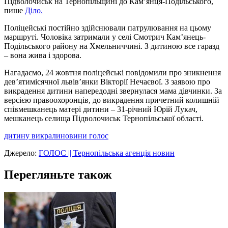
Підволочиськ на Тернопільщині до Кам’янця-Подільського,
пише
Діло.
Поліцейські постійно здійснювали патрулювання на цьому
маршруті. Чоловіка затримали у селі Смотрич Кам’янець-
Подільського району на Хмельниччині. З дитиною все гаразд
– вона жива і здорова.
Нагадаємо, 24 жовтня поліцейські повідомили про зникнення
дев’ятимісячної львів’янки Вікторії Нечаєвої. З заявою про
викрадення дитини напередодні звернулася мама дівчинки. За
версією правоохоронців, до викрадення причетний колишній
співмешканець матері дитини – 31-річний Юрій Лукач,
мешканець селища Підволочиськ Тернопільської області.
дитину викрали
новини голос
Джерело:
ГОЛОС || Тернопільська агенція новин
Перегляньте також