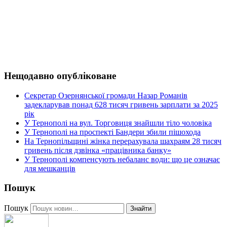
Нещодавно опубліковане
Секретар Озернянської громади Назар Романів
задекларував понад 628 тисяч гривень зарплати за 2025
рік
У Тернополі на вул. Торговиця знайшли тіло чоловіка
У Тернополі на проспекті Бандери збили пішохода
На Тернопільщині жінка перерахувала шахраям 28 тисяч
гривень після дзвінка «працівника банку»
У Тернополі компенсують небаланс води: що це означає
для мешканців
Пошук
Пошук
Знайти