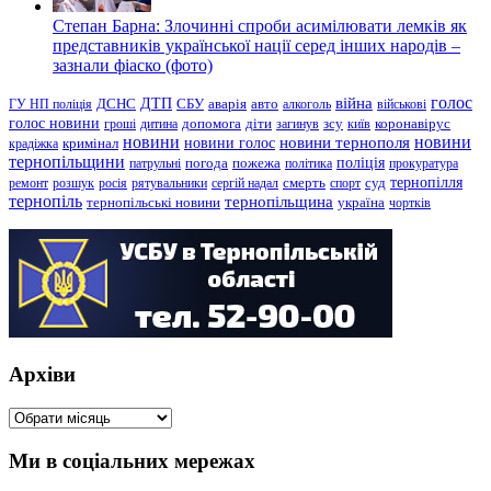
Степан Барна: Злочинні спроби асимілювати лемків як
представників української нації серед інших народів –
зазнали фіаско (фото)
голос
війна
ДТП
ГУ НП поліція
ДСНС
СБУ
аварія
авто
алкоголь
військові
голос новини
зсу
гроші
дитина
допомога
діти
загинув
київ
коронавірус
новини
новини тернополя
новини
новини голос
кримінал
крадіжка
тернопільщини
поліція
патрульні
погода
пожежа
політика
прокуратура
тернопілля
суд
ремонт
розшук
росія
рятувальники
сергій надал
смерть
спорт
тернопіль
тернопільщина
україна
тернопільські новини
чортків
Архіви
Архіви
Ми в соціальних мережах