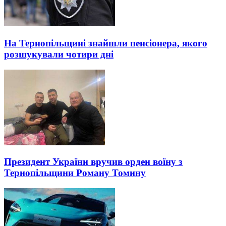
На Тернопільщині знайшли пенсіонера, якого
розшукували чотири дні
Президент України вручив орден воїну з
Тернопільщини Роману Томину