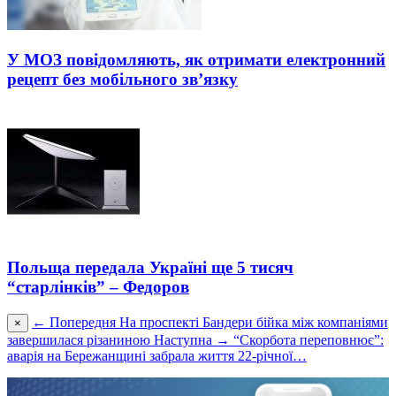
У МОЗ повідомляють, як отримати електронний
рецепт без мобільного зв’язку
Польща передала Україні ще 5 тисяч
“старлінків” – Федоров
← Попередня
На проспекті Бандери бійка між компаніями
×
завершилася різаниною
Наступна →
“Скорбота переповнює”:
аварія на Бережанщині забрала життя 22-річної…