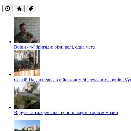
Останні
Популярні
Теги
Воїни 44-ї бригади: різні долі, одна мета
Сергій Надал передав військовим 50 сучасних дронів “Vyr
Вдруге за тиждень на Тернопільщині горів комбайн