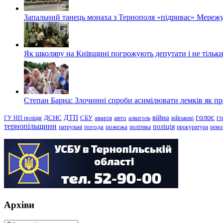
Запальний танець монаха з Тернополя «підриває» Мережу
Як школяру на Київщині погрожують депутати і не тільки
Степан Барна: Злочинні спроби асимілювати лемків як пред
голос
війна
г
ДТП
ГУ НП поліція
ДСНС
СБУ
аварія
авто
алкоголь
військові
тернопільщини
поліція
патрульні
погода
пожежа
політика
прокуратура
ремо
Архіви