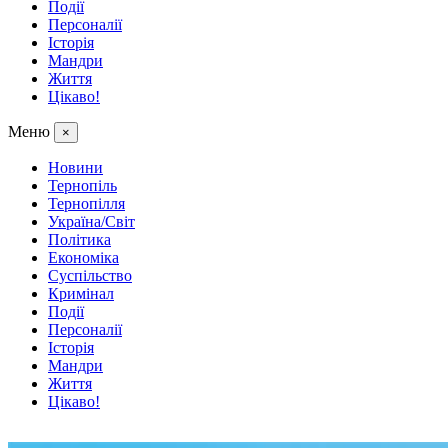
Події
Персоналії
Історія
Мандри
Життя
Цікаво!
Меню
×
Новини
Тернопіль
Тернопілля
Україна/Світ
Політика
Економіка
Суспільство
Кримінал
Події
Персоналії
Історія
Мандри
Життя
Цікаво!