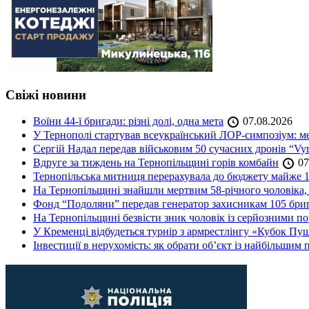
Свіжі новини
Воїни 44-ї бригади: різні долі, одна мета
07.08.2026
У Тернополі стартував всеукраїнський ЛОР-симпозіум: ме
Сергій Надал передав військовим 50 сучасних дронів “Vyr
Вдруге за тиждень на Тернопільщині горів комбайн
07
Тернопільська митниця перерахувала до бюджету майже 1
На Тернопільщині знайшли мертвим 58-річного чоловіка, 
Фонд “Подоляни” передав генератор захисникам 105 бри
На Тернопільщині безвісти зник чоловік із серйозними 
У Кременці відбудеться турнір з армрестлінгу «Кубок Пу
Інвестиції в нерухомість: як обрати об’єкт із найбільшим