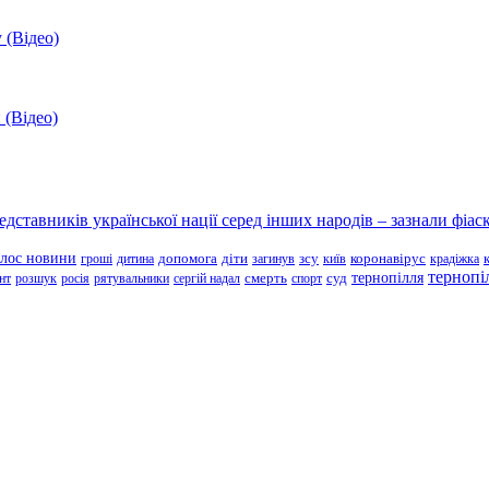
 (Відео)
 (Відео)
ставників української нації серед інших народів – зазнали фіаск
олос новини
зсу
гроші
дитина
допомога
діти
загинув
київ
коронавірус
крадіжка
тернопі
тернопілля
суд
нт
розшук
росія
рятувальники
сергій надал
смерть
спорт