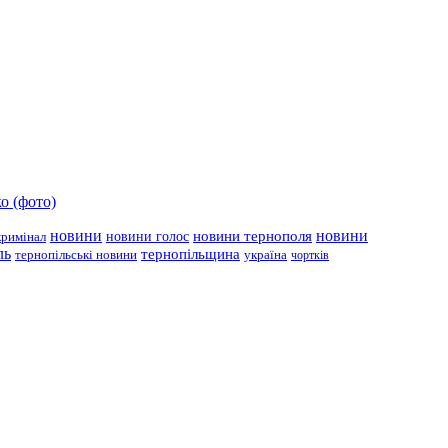
о (фото)
новини
новини тернополя
новини
новини голос
кримінал
ль
тернопільщина
україна
тернопільські новини
чортків