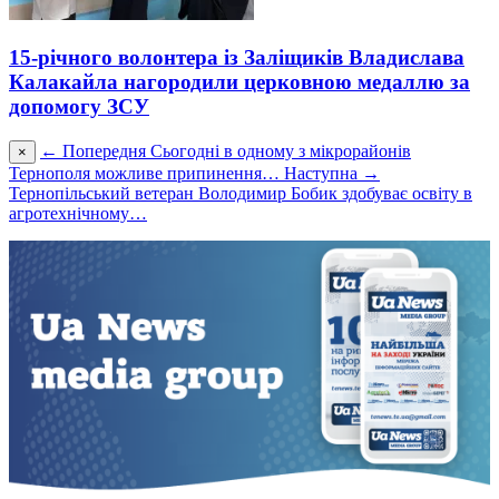
15-річного волонтера із Заліщиків Владислава
Калакайла нагородили церковною медаллю за
допомогу ЗСУ
← Попередня
Сьогодні в одному з мікрорайонів
×
Тернополя можливе припинення…
Наступна →
Тернопільський ветеран Володимир Бобик здобуває освіту в
агротехнічному…