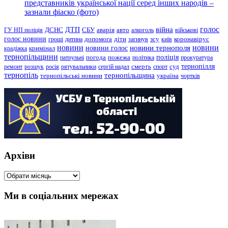
представників української нації серед інших народів –
зазнали фіаско (фото)
голос
війна
ДТП
ГУ НП поліція
ДСНС
СБУ
аварія
авто
алкоголь
військові
голос новини
зсу
гроші
дитина
допомога
діти
загинув
київ
коронавірус
новини
новини тернополя
новини
новини голос
кримінал
крадіжка
тернопільщини
поліція
патрульні
погода
пожежа
політика
прокуратура
тернопілля
суд
ремонт
розшук
росія
рятувальники
сергій надал
смерть
спорт
тернопіль
тернопільщина
україна
тернопільські новини
чортків
Архіви
Архіви
Ми в соціальних мережах