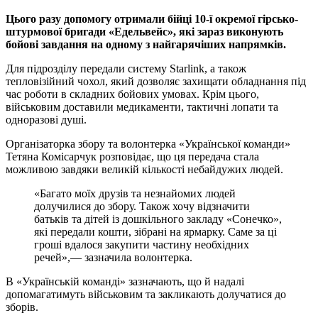
Цього разу допомогу отримали бійці 10-ї окремої гірсько-
штурмової бригади «Едельвейс», які зараз виконують
бойові завдання на одному з найгарячіших напрямків.
Для підрозділу передали систему Starlink, а також
тепловізійний чохол, який дозволяє захищати обладнання під
час роботи в складних бойових умовах. Крім цього,
військовим доставили медикаменти, тактичні лопати та
одноразові душі.
Організаторка збору та волонтерка «Української команди»
Тетяна Комісарчук розповідає, що ця передача стала
можливою завдяки великій кількості небайдужих людей.
«Багато моїх друзів та незнайомих людей
долучилися до збору. Також хочу відзначити
батьків та дітей із дошкільного закладу «Сонечко»,
які передали кошти, зібрані на ярмарку. Саме за ці
гроші вдалося закупити частину необхідних
речей»,— зазначила волонтерка.
В «Українській команді» зазначають, що й надалі
допомагатимуть військовим та закликають долучатися до
зборів.