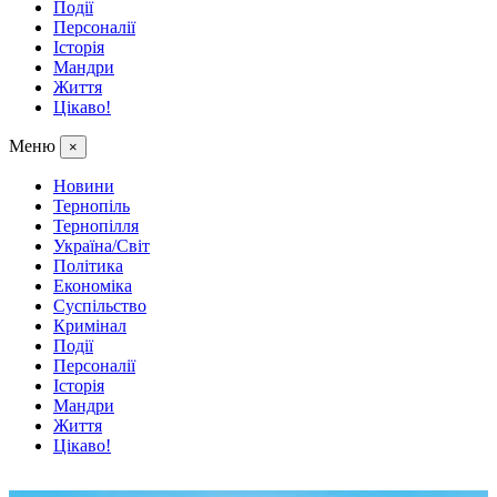
Події
Персоналії
Історія
Мандри
Життя
Цікаво!
Меню
×
Новини
Тернопіль
Тернопілля
Україна/Світ
Політика
Економіка
Суспільство
Кримінал
Події
Персоналії
Історія
Мандри
Життя
Цікаво!