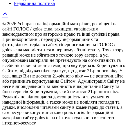
Редакційна політика
© 2026 Усі права на інформаційні матеріали, розміщені на
сайті ГОЛОС / golos.te.ua, захищені українським
законодавством про авторське право та інші суміжні права.
При використанні, передруку інформаційних та
фото-,відеоматеріалів сайту, гіперпосилання на ГОЛОС /
golos.te.ua має міститися в першому абзаці тексту. Точка зору
редакції може не збігатися з точкою зору автора, а усі
опубліковані матеріали не претендують на об’єктивність та
всебічність висвітлення теми, про яку йдеться. Користуючись
Сайтом, відвідувач підтверджує, що досяг 21-річного віку. У
разі, якщо Ви не досягли 21-річного віку — не розпочинайте
або припиніть користування Сайтом. Адміністрація Сайту не
несе відповідальності за законність використання Сайту та
його сервісів Користувачем, який не досяг 21-річного віку.
Редакція не відповідає за достовірність та тлумачення
наведеної інформації, а також може не поділяти погляди та
думки, висловлені читачами сайту в коментарях до статей, а
сам ресурс виконує винятково роль носія. Інформаційні
матеріали сайту golos.te.ua є інтелектуальною власністю
інтернет-ресурсу