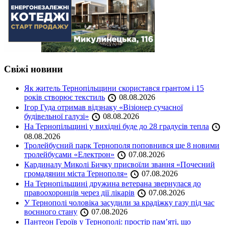
Свіжі новини
Як житель Тернопільщини скористався грантом і 15
років створює текстиль
08.08.2026
Ігор Гуда отримав відзнаку «Візіонер сучасної
будівельної галузі»
08.08.2026
На Тернопільщині у вихідні буде до 28 градусів тепла
08.08.2026
Тролейбусний парк Тернополя поповнився ще 8 новими
тролейбусами «Електрон»
07.08.2026
Кардиналу Миколі Бичку присвоїли звання «Почесний
громадянин міста Тернополя»
07.08.2026
На Тернопільщині дружина ветерана звернулася до
правоохоронців через дії лікарів
07.08.2026
У Тернополі чоловіка засудили за крадіжку газу під час
воєнного стану
07.08.2026
Пантеон Героїв у Тернополі: простір пам’яті, що