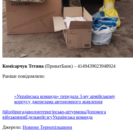
Комісарчук Тетяна
(ПриватБанк) – 4149439023948924
Раніше повідомляли:
«Українська команда» передала 3-му армійському
корпусу джерелама автономного живлення
бійці
бригада
волонтери
гірсько-штурмова
Допомога
військовим
Едельвейс
зсу
Українська команда
Джерело:
Новини Тернопільщини