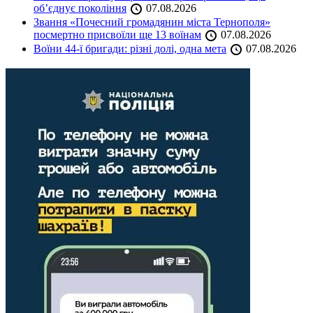
об’єднує покоління
07.08.2026
Звання «Почесний громадянин міста Тернополя»
посмертно присвоїли ще 13 воїнам
07.08.2026
Воїни 44-ї бригади: різні долі, одна мета
07.08.2026