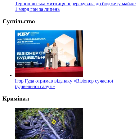
Тернопільська митниця перерахувала до бюджету майже
1 млрд грн за липень
Суспільство
Ігор Гуда отримав відзнаку «Візіонер сучасної
будівельної галузі»
Кримінал