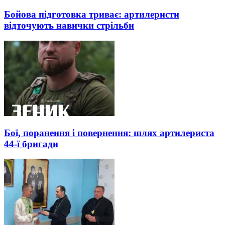
Бойова підготовка триває: артилеристи
відточують навички стрільби
Бої, поранення і повернення: шлях артилериста
44-ї бригади