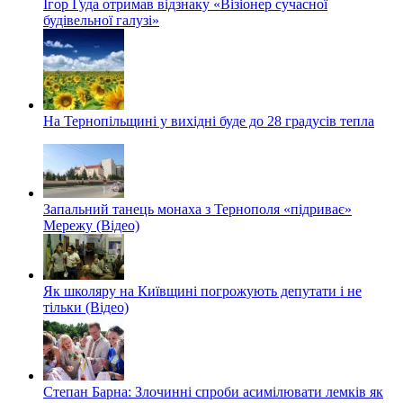
Ігор Гуда отримав відзнаку «Візіонер сучасної
будівельної галузі»
На Тернопільщині у вихідні буде до 28 градусів тепла
Запальний танець монаха з Тернополя «підриває»
Мережу (Відео)
Як школяру на Київщині погрожують депутати і не
тільки (Відео)
Степан Барна: Злочинні спроби асимілювати лемків як