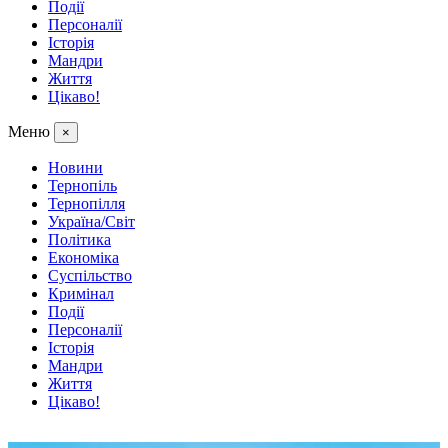
Події
Персоналії
Історія
Мандри
Життя
Цікаво!
Меню
×
Новини
Тернопіль
Тернопілля
Україна/Світ
Політика
Економіка
Суспільство
Кримінал
Події
Персоналії
Історія
Мандри
Життя
Цікаво!