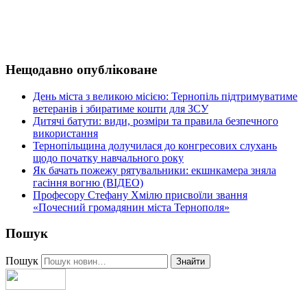
Нещодавно опубліковане
День міста з великою місією: Тернопіль підтримуватиме
ветеранів і збиратиме кошти для ЗСУ
Дитячі батути: види, розміри та правила безпечного
використання
Тернопільщина долучилася до конгресових слухань
щодо початку навчального року
Як бачать пожежу рятувальники: екшнкамера зняла
гасіння вогню (ВІДЕО)
Професору Стефану Хмілю присвоїли звання
«Почесний громадянин міста Тернополя»
Пошук
Пошук
Знайти