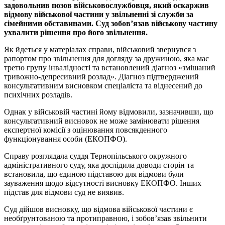
задовольнив позов військовослужбовця, який оскаржив
відмову військової частини у звільненні зі служби за
сімейними обставинами. Суд зобов’язав військову частину
ухвалити рішення про його звільнення.
Як йдеться у матеріалах справи, військовий звернувся з
рапортом про звільнення для догляду за дружиною, яка має
третю групу інвалідності та встановлений діагноз «змішаний
тривожно-депресивний розлад». Діагноз підтверджений
консультативним висновком спеціаліста та віднесений до
психічних розладів.
Однак у військовій частині йому відмовили, зазначивши, що
консультативний висновок не може замінювати рішення
експертної комісії з оцінювання повсякденного
функціонування особи (ЕКОПФО).
Справу розглядала суддя Тернопільського окружного
адміністративного суду, яка дослідила доводи сторін та
встановила, що єдиною підставою для відмови були
зауваження щодо відсутності висновку ЕКОПФО. Інших
підстав для відмови суд не виявив.
Суд дійшов висновку, що відмова військової частини є
необґрунтованою та протиправною, і зобов’язав звільнити