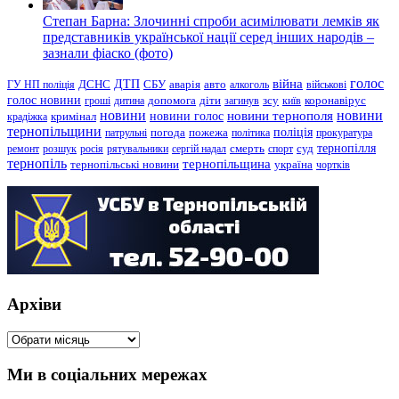
Степан Барна: Злочинні спроби асимілювати лемків як
представників української нації серед інших народів –
зазнали фіаско (фото)
голос
війна
ДТП
ГУ НП поліція
ДСНС
СБУ
аварія
авто
алкоголь
військові
голос новини
зсу
гроші
дитина
допомога
діти
загинув
київ
коронавірус
новини
новини тернополя
новини
новини голос
кримінал
крадіжка
тернопільщини
поліція
патрульні
погода
пожежа
політика
прокуратура
тернопілля
суд
ремонт
розшук
росія
рятувальники
сергій надал
смерть
спорт
тернопіль
тернопільщина
україна
тернопільські новини
чортків
Архіви
Архіви
Ми в соціальних мережах