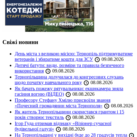
Свіжі новини
День міста з великою місією: Тернопіль підтримуватиме
ветеранів і збиратиме кошти для ЗСУ
09.08.2026
Дитячі батути: види, розміри та правила безпечного
використання
09.08.2026
Тернопільщина долучилася до конгресових слухань
щодо початку навчального року
08.08.2026
Як бачать пожежу рятувальники: екшнкамера зняла
гасіння вогню (ВІДЕО)
08.08.2026
Професору Стефану Хмілю присвоїли звання
«Почесний громадянин міста Тернополя»
08.08.2026
Як житель Тернопільщини скористався грантом і 15
років створює текстиль
08.08.2026
Ігор Гуда отримав відзнаку «Візіонер сучасної
будівельної галузі»
08.08.2026
На Тернопільщині у вихідні буде до 28 градусів тепла