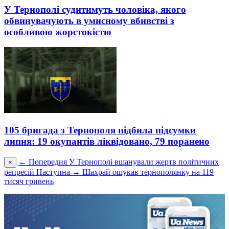
У Тернополі судитимуть чоловіка, якого
обвинувачують в умисному вбивстві з
особливою жорстокістю
105 бригада з Тернополя підбила підсумки
липня: 19 окупантів ліквідовано, 79 поранено
← Попередня
У Тернополі вшанували жертв політичних
×
репресій
Наступна →
Шахрай ошукав тернополянку на 119
тисяч гривень