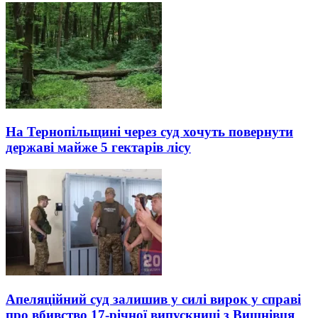
На Тернопільщині через суд хочуть повернути
державі майже 5 гектарів лісу
Апеляційний суд залишив у силі вирок у справі
про вбивство 17-річної випускниці з Вишнівця