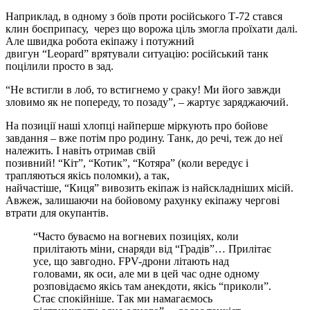
Наприклад, в одному з боїв проти російського Т-72 стався
клин боєприпасу, через що ворожа ціль змогла проїхати далі.
Але швидка робота екіпажу і потужний
двигун “Leopard” врятували ситуацію: російський танк
поцілили просто в зад.
“Не встигли в лоб, то встигнемо у сраку! Ми його завжди
зловимо як не попереду, то позаду”, – жартує заряджаючий.
На позиції наші хлопці найперше міркують про бойове
завдання – вже потім про родину. Танк, до речі, теж до неї
належить. І навіть отримав свій
позивний! “Кіт”, “Котик”, “Котяра” (коли вередує і
трапляються якісь поломки), а так,
найчастіше, “Киця” вивозить екіпаж із найскладніших місій.
Авжеж, залишаючи на бойовому рахунку екіпажу чергові
втрати для окупантів.
“Часто буваємо на вогневих позиціях, коли
прилітають міни, снаряди від “Градів”… Прилітає
усе, що завгодно. FPV-дрони літають над
головами, як оси, але ми в цей час одне одному
розповідаємо якісь там анекдоти, якісь “приколи”.
Стає спокійніше. Так ми намагаємось