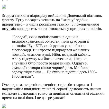
Згодом танкісти підрозділу вийшли на Донецький відтинок
фронту. Тут у посадках чекають на “жирну” здобич,
пріоритетно – з числа російської техніки. З пожвавленням
штурмів вона досить часто з’являється у прицілах танкістів.
“Борода”, який мобілізований в одній із
західноукраїнських областей, пригадує один із
епізодів: “Був БТР, який рушив у наш бік по
лісопосадці. Він просто підкрадався жо наших
позицій, ламаючи кущі. Ніби, як дикий кабан…
Але у підсумку ми його вистежили, і перше
влучання було просто бездоганним. Одразу зі
сталевої потвори пішов чорний дим. Ми його
одразу підпалили … Це було на відстані десь 1500–
1700 метрів”.
Очевидна маневреність, точність стрільби з гармати і
надзвичайна швидкість танка “Leopard” дозволяють нашим
екіпажам працювати точно та приймати оперативні рішення
прямо на полі бою. І це дає результат!