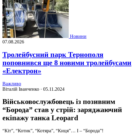
Новини
07.08.2026
Тролейбусний парк Тернополя
поповнився ще 8 новими тролейбусами
«Електрон»
Важливо
Віталій Іванченко ·
05.11.2024
Військовослужбовець із позивним
“Борода” став у стрій: заряджаючий
екіпажу танка Leopard
“Кіт”, “Котик”, “Котяра”, “Киця”… І – “Борода”!