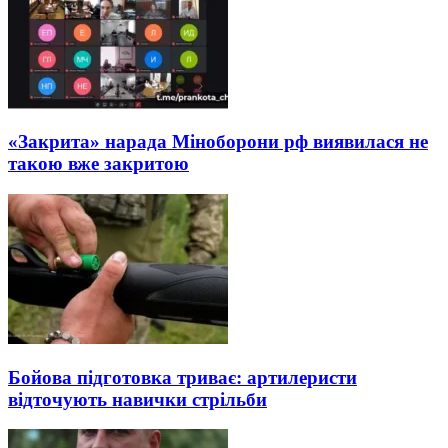
«Закрита» нарада Міноборони рф виявилася не
такою вже закритою
Бойова підготовка триває: артилеристи
відточують навички стрільби