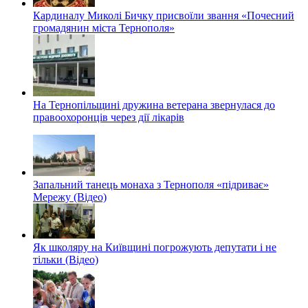
Кардиналу Миколі Бичку присвоїли звання «Почесний
громадянин міста Тернополя»
На Тернопільщині дружина ветерана звернулася до
правоохоронців через дії лікарів
Запальний танець монаха з Тернополя «підриває»
Мережу (Відео)
Як школяру на Київщині погрожують депутати і не
тільки (Відео)