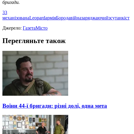
бригади.
33
механізована
Leopard
армія
Борода
війна
заряджаючий
зсу
танкіст
Джерело:
ГазетаМісто
Перегляньте також
Воїни 44-ї бригади: різні долі, одна мета