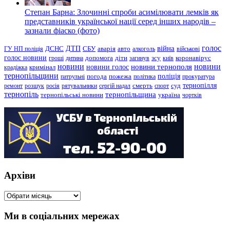
Степан Барна: Злочинні спроби асимілювати лемків як
представників української нації серед інших народів –
зазнали фіаско (фото)
голос
війна
ДТП
ГУ НП поліція
ДСНС
СБУ
аварія
авто
алкоголь
військові
голос новини
зсу
гроші
дитина
допомога
діти
загинув
київ
коронавірус
новини
новини тернополя
новини
новини голос
кримінал
крадіжка
тернопільщини
поліція
патрульні
погода
пожежа
політика
прокуратура
тернопілля
суд
ремонт
розшук
росія
рятувальники
сергій надал
смерть
спорт
тернопіль
тернопільщина
україна
тернопільські новини
чортків
Архіви
Архіви
Ми в соціальних мережах