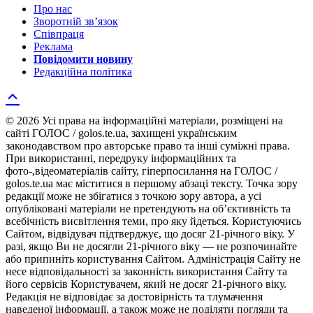
Про нас
Зворотній зв’язок
Співпраця
Реклама
Повідомити новину
Редакційна політика
© 2026 Усі права на інформаційні матеріали, розміщені на
сайті ГОЛОС / golos.te.ua, захищені українським
законодавством про авторське право та інші суміжні права.
При використанні, передруку інформаційних та
фото-,відеоматеріалів сайту, гіперпосилання на ГОЛОС /
golos.te.ua має міститися в першому абзаці тексту. Точка зору
редакції може не збігатися з точкою зору автора, а усі
опубліковані матеріали не претендують на об’єктивність та
всебічність висвітлення теми, про яку йдеться. Користуючись
Сайтом, відвідувач підтверджує, що досяг 21-річного віку. У
разі, якщо Ви не досягли 21-річного віку — не розпочинайте
або припиніть користування Сайтом. Адміністрація Сайту не
несе відповідальності за законність використання Сайту та
його сервісів Користувачем, який не досяг 21-річного віку.
Редакція не відповідає за достовірність та тлумачення
наведеної інформації, а також може не поділяти погляди та