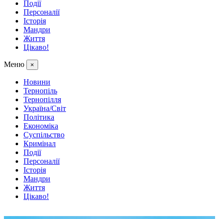
Події
Персоналії
Історія
Мандри
Життя
Цікаво!
Меню
×
Новини
Тернопіль
Тернопілля
Україна/Світ
Політика
Економіка
Суспільство
Кримінал
Події
Персоналії
Історія
Мандри
Життя
Цікаво!