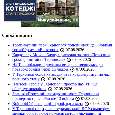
Свіжі новини
Тролейбусний парк Тернополя поповнився ще 8 новими
тролейбусами «Електрон»
07.08.2026
Кардиналу Миколі Бичку присвоїли звання «Почесний
громадянин міста Тернополя»
07.08.2026
На Тернопільщині дружина ветерана звернулася до
правоохоронців через дії лікарів
07.08.2026
У Тернополі чоловіка засудили за крадіжку газу під час
воєнного стану
07.08.2026
Пантеон Героїв у Тернополі: простір пам’яті, що
об’єднує покоління
07.08.2026
Звання «Почесний громадянин міста Тернополя»
посмертно присвоїли ще 13 воїнам
07.08.2026
Воїни 44-ї бригади: різні долі, одна мета
07.08.2026
У Тернополі стартував всеукраїнський ЛОР-симпозіум:
медики обговорюють сучасні методи лікування та