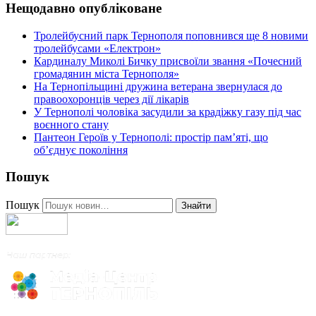
Нещодавно опубліковане
Тролейбусний парк Тернополя поповнився ще 8 новими
тролейбусами «Електрон»
Кардиналу Миколі Бичку присвоїли звання «Почесний
громадянин міста Тернополя»
На Тернопільщині дружина ветерана звернулася до
правоохоронців через дії лікарів
У Тернополі чоловіка засудили за крадіжку газу під час
воєнного стану
Пантеон Героїв у Тернополі: простір пам’яті, що
об’єднує покоління
Пошук
Пошук
Знайти