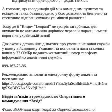
підтримувати одне одного”, – додає танкіст.
А головне, що координація дій між командним пунктом та
екіпажом танка безпосередньо у бою дозволяють безпечно та
ефективно відпрацьовувати усі мішені рашистів!
Тому, де б “Киця»-“Leopard” не зустрів загарбника, для
окупантів це автоматично дорівнює черговій поразці і смерті
ворога на українській землі!
Для охочих детальніше дізнатися про умови військової служби
у цьому військовому з’єднанні та поповнити лави сталевих
воїнів у 33 ОМБр подають контактний номер телефону
інформаційно-аналітичної служби:
099-162-73-86.
Рекомендовано заповнити електронну форму анкети за
посиланням:
https://docs.google.com/forms/d/1YEn2iyJaSoBhBtttdzVmqIHGn-
igSXqBPG2-x5NvPjU/edit
Відділ зв’язків з громадськістю Оперативного
командування “Захід”
Фото Відділення комунікацій 33 Окремої механізованої