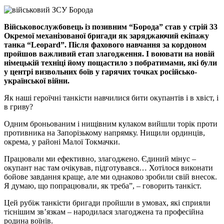
Військовослужбовець із позивним “Борода” став у стрій 33
Окремої механізованої бригади як заряджаючий екіпажу
танка “Leopard”. Після фахового навчання за кордоном
пройшов важливий етап злагодження. І воювати на новій
німецькій техніці йому пощастило з побратимами, які були
у центрі визвольних боїв у гарячих точках російсько-
української війни.
Як наші героїчні танкісти навчилися бити окупантів і в хвіст, і
в гриву?
Одним броньованим і нищівним кулаком вийшли торік проти
противника на Запорізькому напрямку. Нищили ординців,
окрема, у районі Малої Токмачки.
Працювали ми ефективно, злагоджено. Єдиний мінус –
окупант нас там очікував, підготувався… Хотілося виконати
бойове завдання краще, але ми однаково зробили свій внесок.
Я думаю, що попрацювали, як треба”, – говорить танкіст.
Цей рубіж танкісти бригади пройшли в умовах, які сприяли
тіснішим зв’язкам – народилася злагоджена та професійна
родина воїнів.