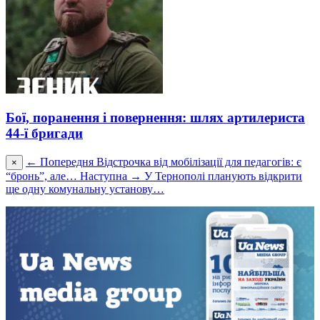
Бої, поранення і повернення: шлях артилериста
44-ї бригади
← Попередня
Відстрочка від мобілізації для педагогів: є
×
“бронь”, але…
Наступна →
У Тернополі планують відкрити
ще одну комунальну установу…