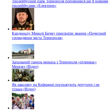
Тролейбусний парк Тернополя поповнився ще 8 новими
тролейбусами «Електрон»
Кардиналу Миколі Бичку присвоїли звання «Почесний
громадянин міста Тернополя»
Запальний танець монаха з Тернополя «підриває»
Мережу (Відео)
Як школяру на Київщині погрожують депутати і не
тільки (Відео)