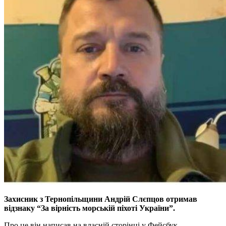
Захисник з Тернопільщини Андрій Слєпцов отримав
відзнаку “За вірність морській піхоті України”.
Про це він написав на власній сторінці у Фейсбук.