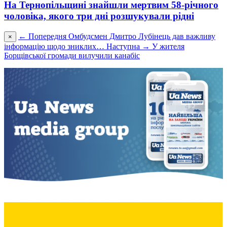
На Тернопільщині знайшли мертвим 58-річного
чоловіка, якого три дні розшукували рідні
← Попередня
Омбудсмен Дмитро Лубінець дав важливу
×
інформацію щодо зниклих…
Наступна →
У жителя
Борщівської громади вилучили канабіс