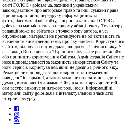
сайті ГОЛОС / golos.te.ua, захищені українським
законодавством про авторське право та інші суміжні права.
При використанні, передруку інформаційних та
фото-,відеоматеріалів сайту, гіперпосилання на ГОЛОС /
golos.te.ua має міститися в першому абзаці тексту. Точка зору
редакції може не збігатися з точкою зору автора, а усі
опубліковані матеріали не претендують на об’єктивність та
всебічність висвітлення теми, про яку йдеться. Користуючись
Сайтом, відвідувач підтверджує, що досяг 21-річного віку. У
разі, якщо Ви не досягли 21-річного віку — не розпочинайте
або припиніть користування Сайтом. Адміністрація Сайту не
несе відповідальності за законність використання Сайту та
його сервісів Користувачем, який не досяг 21-річного віку.
Редакція не відповідає за достовірність та тлумачення
наведеної інформації, а також може не поділяти погляди та
думки, висловлені читачами сайту в коментарях до статей, а
сам ресурс виконує винятково роль носія. Інформаційні
матеріали сайту golos.te.ua є інтелектуальною власністю
інтернет-ресурсу