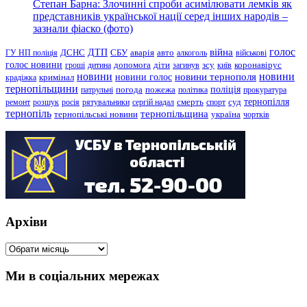
Степан Барна: Злочинні спроби асимілювати лемків як
представників української нації серед інших народів –
зазнали фіаско (фото)
голос
війна
ДТП
ГУ НП поліція
ДСНС
СБУ
аварія
авто
алкоголь
військові
голос новини
зсу
гроші
дитина
допомога
діти
загинув
київ
коронавірус
новини
новини тернополя
новини
новини голос
кримінал
крадіжка
тернопільщини
поліція
патрульні
погода
пожежа
політика
прокуратура
тернопілля
суд
ремонт
розшук
росія
рятувальники
сергій надал
смерть
спорт
тернопіль
тернопільщина
україна
тернопільські новини
чортків
Архіви
Архіви
Ми в соціальних мережах