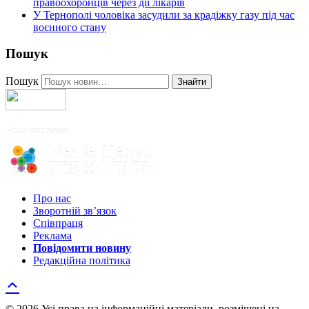
правоохоронців через дії лікарів
У Тернополі чоловіка засудили за крадіжку газу під час
воєнного стану
Пошук
Пошук
Знайти
Про нас
Зворотній зв’язок
Співпраця
Реклама
Повідомити новину
Редакційна політика
© 2026 Усі права на інформаційні матеріали, розміщені на