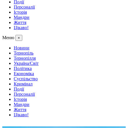
Події
Персоналії
Історія
Мандри
Життя
Цікаво!
Меню
×
Новини
Тернопіль
Тернопілля
Україна/Світ
Політика
Економіка
Суспільство
Кримінал
Події
Персоналії
Історія
Мандри
Життя
Цікаво!