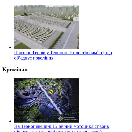
Пантеон Героїв у Тернополі: простір пам’яті, що
об’єднує покоління
Кримінал
На Тернопільщині 15-річний мотоцикліст збив
пішохода: до лікарні потрапили троє людей