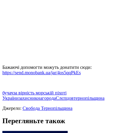
Бажаючі допомогти можуть донатити сюди:
https://send.monobank.ua/jar/4os5qqPkEs
бучач
за вірність морській піхоті
України
захисник
нагорода
Слєпцов
тернопільщина
Джерело:
Свобода Тернопільщина
Перегляньте також