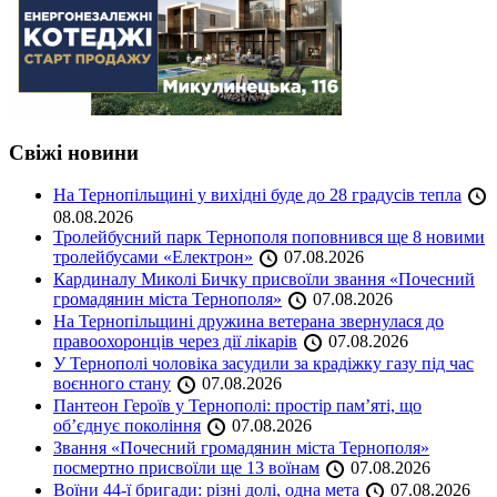
Свіжі новини
На Тернопільщині у вихідні буде до 28 градусів тепла
08.08.2026
Тролейбусний парк Тернополя поповнився ще 8 новими
тролейбусами «Електрон»
07.08.2026
Кардиналу Миколі Бичку присвоїли звання «Почесний
громадянин міста Тернополя»
07.08.2026
На Тернопільщині дружина ветерана звернулася до
правоохоронців через дії лікарів
07.08.2026
У Тернополі чоловіка засудили за крадіжку газу під час
воєнного стану
07.08.2026
Пантеон Героїв у Тернополі: простір пам’яті, що
об’єднує покоління
07.08.2026
Звання «Почесний громадянин міста Тернополя»
посмертно присвоїли ще 13 воїнам
07.08.2026
Воїни 44-ї бригади: різні долі, одна мета
07.08.2026