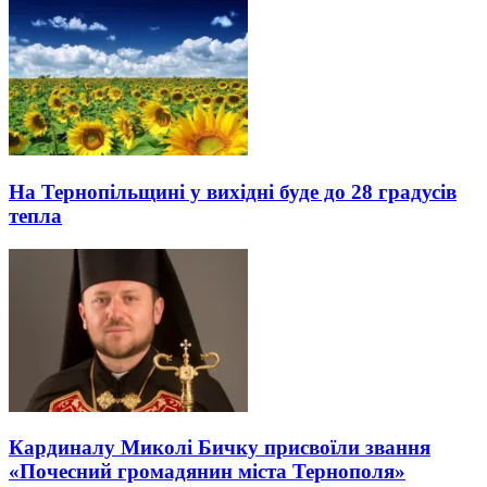
На Тернопільщині у вихідні буде до 28 градусів
тепла
Кардиналу Миколі Бичку присвоїли звання
«Почесний громадянин міста Тернополя»