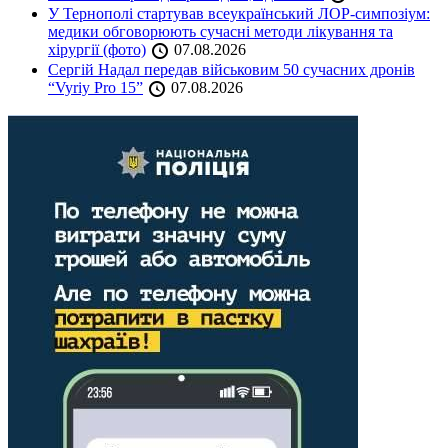
У Тернополі стартував всеукраїнський ЛОР-симпозіум:
медики обговорюють сучасні методи лікування та
хірургії (фото)
07.08.2026
Сергій Надал передав військовим 50 сучасних дронів
“Vyriy Pro 15”
07.08.2026