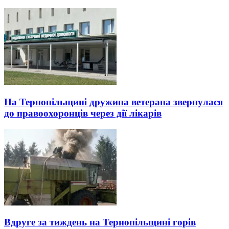
На Тернопільщині дружина ветерана звернулася
до правоохоронців через дії лікарів
Вдруге за тиждень на Тернопільщині горів