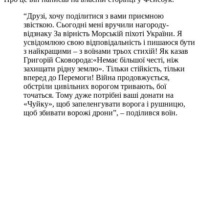
“Друзі, хочу поділитися з вами приємною
звісткою. Сьогодні мені вручили нагороду-
відзнаку За вірність Морській піхоті України. Я
усвідомлюю свою відповідальність і пишаюся бути
з найкращими – з воїнами трьох стихій! Як казав
Григорій Сковорода:«Немає більшої честі, ніж
захищати рідну землю». Тільки стійкість, тільки
вперед до Перемоги! Війна продовжується,
обстріли цивільних ворогом тривають, бої
точаться. Тому дуже потрібні ваші донати на
«Чуйку», щоб запеленгувати ворога і рушницю,
щоб збивати ворожі дрони”, – поділився воїн.