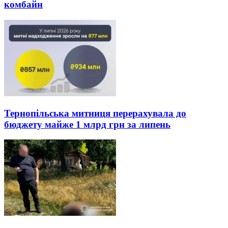
комбайн
Тернопільська митниця перерахувала до
бюджету майже 1 млрд грн за липень