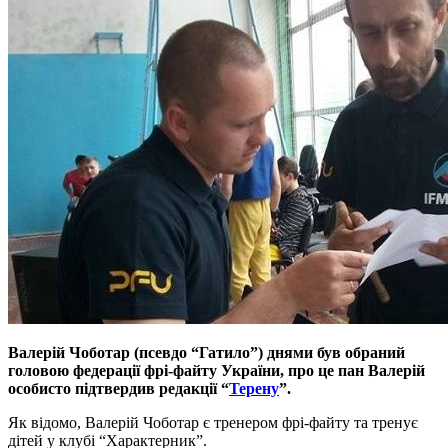
Валерій Чоботар (псевдо “Гатило”) днями був обраний
головою федерації фрі-файту України, про це пан Валерій
особисто підтвердив редакції “
Терену
”.
Як відомо, Валерій Чоботар є тренером фрі-файту та тренує
дітей у клубі “Характерник”.