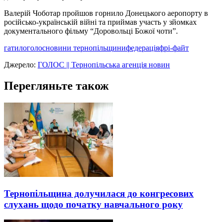
Валерій Чоботар пройшов горнило Донецького аеропорту в
російсько-українській війні та приймав участь у зйомках
документального фільму “Доровольці Божої чоти”.
гатило
голос
новини тернопільщини
федерація
фрі-файт
Джерело:
ГОЛОС || Тернопільська агенція новин
Перегляньте також
Тернопільщина долучилася до конгресових
слухань щодо початку навчального року