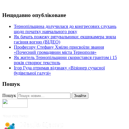
Нещодавно опубліковане
Тернопільщина долучилася до конгресових слухань
щодо початку навчального року
Як бачать пожежу рятувальники: екшнкамера зняла
гасіння вогню (ВІДЕО)
Професору Стефану Хмілю присвоїли звання
«Почесний громадянин міста Тернополя»
Як житель Тернопільщини скористався грантом і 15
років створює текстиль
Ігор Гуда отримав відзнаку «Візіонер сучасної
будівельної галузі»
Пошук
Пошук
Знайти