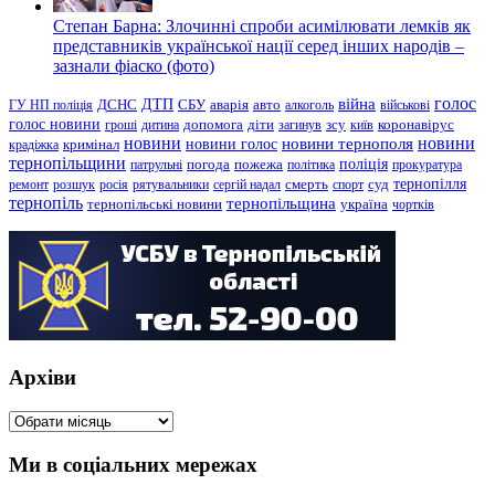
Степан Барна: Злочинні спроби асимілювати лемків як
представників української нації серед інших народів –
зазнали фіаско (фото)
голос
війна
ДТП
ГУ НП поліція
ДСНС
СБУ
аварія
авто
алкоголь
військові
голос новини
зсу
гроші
дитина
допомога
діти
загинув
київ
коронавірус
новини
новини тернополя
новини
новини голос
кримінал
крадіжка
тернопільщини
поліція
патрульні
погода
пожежа
політика
прокуратура
тернопілля
суд
ремонт
розшук
росія
рятувальники
сергій надал
смерть
спорт
тернопіль
тернопільщина
україна
тернопільські новини
чортків
Архіви
Архіви
Ми в соціальних мережах