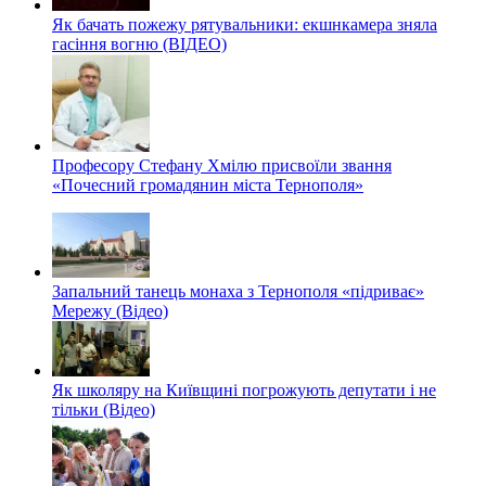
Як бачать пожежу рятувальники: екшнкамера зняла
гасіння вогню (ВІДЕО)
Професору Стефану Хмілю присвоїли звання
«Почесний громадянин міста Тернополя»
Запальний танець монаха з Тернополя «підриває»
Мережу (Відео)
Як школяру на Київщині погрожують депутати і не
тільки (Відео)