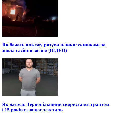
Як бачать пожежу рятувальники: екшнкамера
зняла гасіння вогню (ВІДЕО)
Як житель Тернопільщини скористався грантом
і 15 років створює текстиль