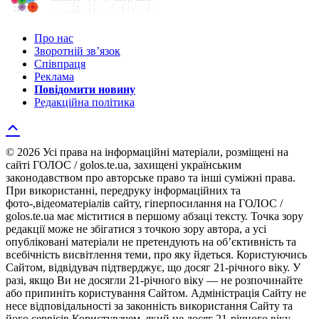
Про нас
Зворотній зв’язок
Співпраця
Реклама
Повідомити новину
Редакційна політика
© 2026 Усі права на інформаційні матеріали, розміщені на
сайті ГОЛОС / golos.te.ua, захищені українським
законодавством про авторське право та інші суміжні права.
При використанні, передруку інформаційних та
фото-,відеоматеріалів сайту, гіперпосилання на ГОЛОС /
golos.te.ua має міститися в першому абзаці тексту. Точка зору
редакції може не збігатися з точкою зору автора, а усі
опубліковані матеріали не претендують на об’єктивність та
всебічність висвітлення теми, про яку йдеться. Користуючись
Сайтом, відвідувач підтверджує, що досяг 21-річного віку. У
разі, якщо Ви не досягли 21-річного віку — не розпочинайте
або припиніть користування Сайтом. Адміністрація Сайту не
несе відповідальності за законність використання Сайту та
його сервісів Користувачем, який не досяг 21-річного віку.