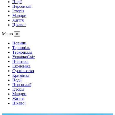
Події
Персоналії
Історія
Мандри
Життя
Цікаво!
Меню
×
Новини
Тернопіль
Тернопілля
Україна/Світ
Політика
Економіка
Суспільство
Кримінал
Події
Персоналії
Історія
Мандри
Життя
Цікаво!