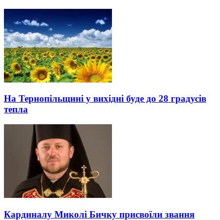
На Тернопільщині у вихідні буде до 28 градусів
тепла
Кардиналу Миколі Бичку присвоїли звання