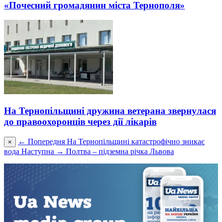
«Почесний громадянин міста Тернополя»
На Тернопільщині дружина ветерана звернулася
до правоохоронців через дії лікарів
← Попередня
На Тернопільщині катастрофічно зникає
×
вода
Наступна →
Полтва – підземна річка Львова