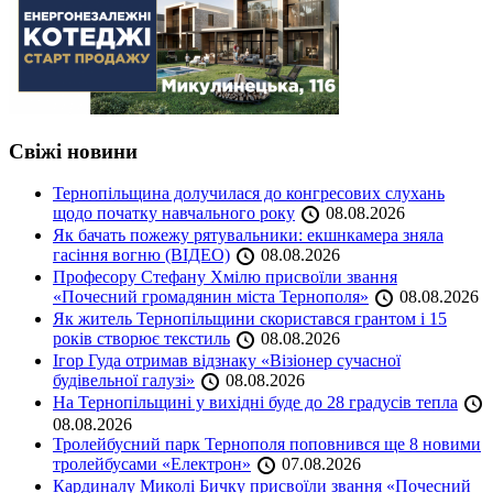
Свіжі новини
Тернопільщина долучилася до конгресових слухань
щодо початку навчального року
08.08.2026
Як бачать пожежу рятувальники: екшнкамера зняла
гасіння вогню (ВІДЕО)
08.08.2026
Професору Стефану Хмілю присвоїли звання
«Почесний громадянин міста Тернополя»
08.08.2026
Як житель Тернопільщини скористався грантом і 15
років створює текстиль
08.08.2026
Ігор Гуда отримав відзнаку «Візіонер сучасної
будівельної галузі»
08.08.2026
На Тернопільщині у вихідні буде до 28 градусів тепла
08.08.2026
Тролейбусний парк Тернополя поповнився ще 8 новими
тролейбусами «Електрон»
07.08.2026
Кардиналу Миколі Бичку присвоїли звання «Почесний