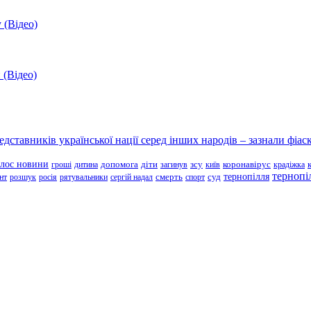
 (Відео)
 (Відео)
ставників української нації серед інших народів – зазнали фіаск
олос новини
зсу
гроші
дитина
допомога
діти
загинув
київ
коронавірус
крадіжка
тернопі
тернопілля
суд
нт
розшук
росія
рятувальники
сергій надал
смерть
спорт