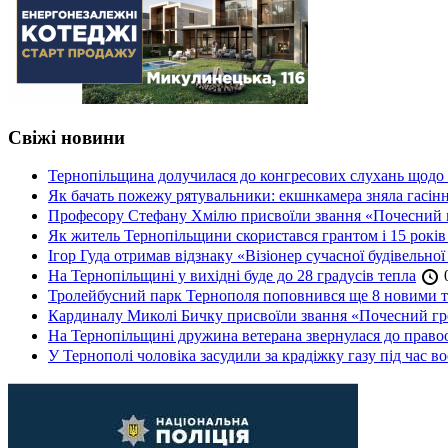
Свіжі новини
Тернопільщина долучилася до конгресових слухань щодо 
Як бачать пожежу рятувальники: екшнкамера зняла гасін
Професору Стефану Хмілю присвоїли звання «Почесний 
Як житель Тернопільщини скористався грантом і 15 років
Ігор Гуда отримав відзнаку «Візіонер сучасної будівельної
На Тернопільщині у вихідні буде до 28 градусів тепла
0
Тролейбусний парк Тернополя поповнився ще 8 новими 
Кардиналу Миколі Бичку присвоїли звання «Почесний гр
На Тернопільщині дружина ветерана звернулася до правоох
У Тернополі чоловіка засудили за крадіжку газу під час в