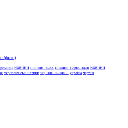
о (фото)
новини
новини тернополя
новини
новини голос
кримінал
ль
тернопільщина
україна
тернопільські новини
чортків