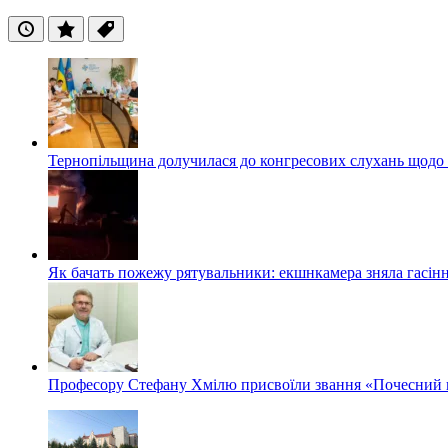
Останні
Популярні
Теги
Тернопільщина долучилася до конгресових слухань щодо 
Як бачать пожежу рятувальники: екшнкамера зняла гасін
Професору Стефану Хмілю присвоїли звання «Почесний 