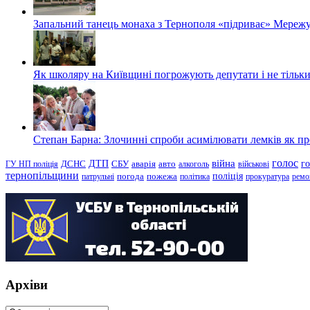
Запальний танець монаха з Тернополя «підриває» Мережу
Як школяру на Київщині погрожують депутати і не тільки
Степан Барна: Злочинні спроби асимілювати лемків як пред
голос
війна
г
ДТП
ГУ НП поліція
ДСНС
СБУ
аварія
авто
алкоголь
військові
тернопільщини
поліція
патрульні
погода
пожежа
політика
прокуратура
ремо
Архіви