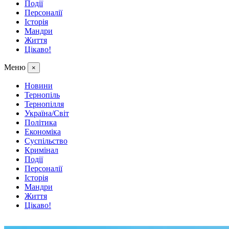
Події
Персоналії
Історія
Мандри
Життя
Цікаво!
Меню
×
Новини
Тернопіль
Тернопілля
Україна/Світ
Політика
Економіка
Суспільство
Кримінал
Події
Персоналії
Історія
Мандри
Життя
Цікаво!