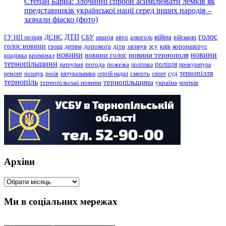
Степан Барна: Злочинні спроби асимілювати лемків як
представників української нації серед інших народів –
зазнали фіаско (фото)
голос
війна
ДТП
ГУ НП поліція
ДСНС
СБУ
аварія
авто
алкоголь
військові
голос новини
зсу
гроші
дитина
допомога
діти
загинув
київ
коронавірус
новини
новини тернополя
новини
новини голос
кримінал
крадіжка
тернопільщини
поліція
патрульні
погода
пожежа
політика
прокуратура
тернопілля
суд
ремонт
розшук
росія
рятувальники
сергій надал
смерть
спорт
тернопіль
тернопільщина
україна
тернопільські новини
чортків
Архіви
Архіви
Ми в соціальних мережах