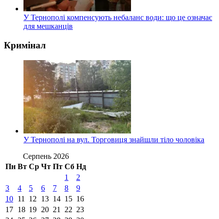
У Тернополі компенсують небаланс води: що це означає
для мешканців
Кримінал
У Тернополі на вул. Торговиця знайшли тіло чоловіка
Серпень 2026
Пн
Вт
Ср
Чт
Пт
Сб
Нд
1
2
3
4
5
6
7
8
9
10
11
12
13
14
15
16
17
18
19
20
21
22
23