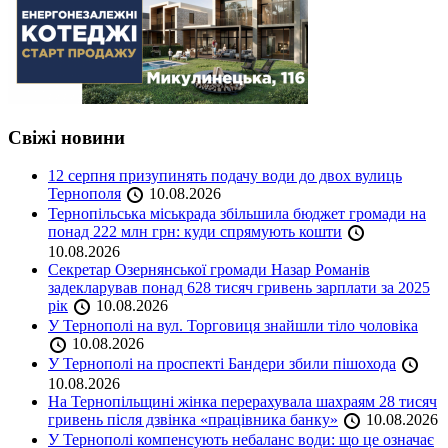
Свіжі новини
12 серпня призупинять подачу води до двох вулиць
Тернополя
10.08.2026
Тернопільська міськрада збільшила бюджет громади на
понад 222 млн грн: куди спрямують кошти
10.08.2026
Секретар Озернянської громади Назар Романів
задекларував понад 628 тисяч гривень зарплати за 2025
рік
10.08.2026
У Тернополі на вул. Торговиця знайшли тіло чоловіка
10.08.2026
У Тернополі на проспекті Бандери збили пішохода
10.08.2026
На Тернопільщині жінка перерахувала шахраям 28 тисяч
гривень після дзвінка «працівника банку»
10.08.2026
У Тернополі компенсують небаланс води: що це означає