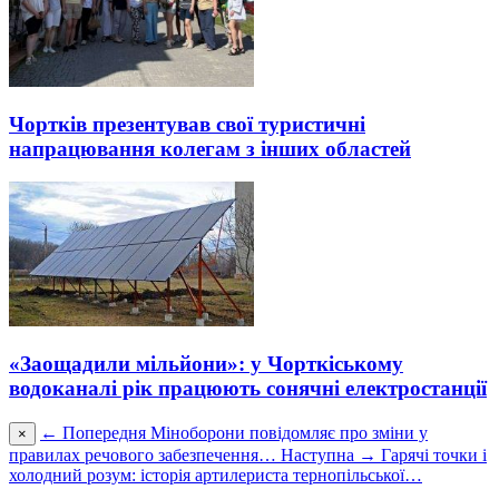
Чортків презентував свої туристичні
напрацювання колегам з інших областей
«Заощадили мільйони»: у Чорткіському
водоканалі рік працюють сонячні електростанції
← Попередня
Міноборони повідомляє про зміни у
×
правилах речового забезпечення…
Наступна →
Гарячі точки і
холодний розум: історія артилериста тернопільської…