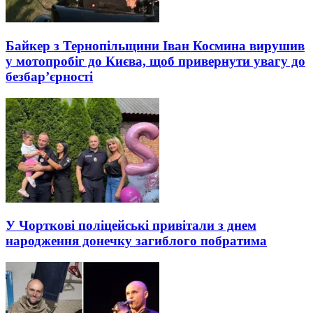
Байкер з Тернопільщини Іван Космина вирушив
у мотопробіг до Києва, щоб привернути увагу до
безбар’єрності
У Чорткові поліцейські привітали з днем
народження донечку загиблого побратима