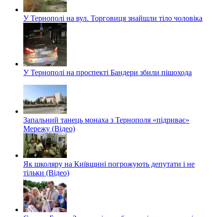
У Тернополі на вул. Торговиця знайшли тіло чоловіка
У Тернополі на проспекті Бандери збили пішохода
Запальний танець монаха з Тернополя «підриває»
Мережу (Відео)
Як школяру на Київщині погрожують депутати і не
тільки (Відео)