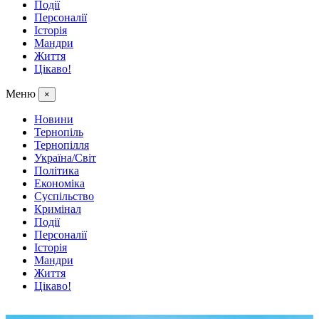
Події
Персоналії
Історія
Мандри
Життя
Цікаво!
Меню
×
Новини
Тернопіль
Тернопілля
Україна/Світ
Політика
Економіка
Суспільство
Кримінал
Події
Персоналії
Історія
Мандри
Життя
Цікаво!