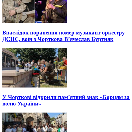
Внаслідок поранення помер музикант оркестру
ДСНС, воїн з Чорткова В’ячеслав Буртняк
У Чорткові відкрили пам’ятний знак «Борцям за
волю України»