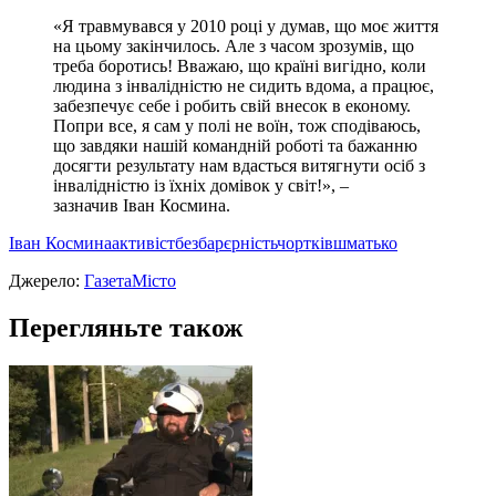
«Я травмувався у 2010 році у думав, що моє життя
на цьому закінчилось. Але з часом зрозумів, що
треба боротись! Вважаю, що країні вигідно, коли
людина з інвалідністю не сидить вдома, а працює,
забезпечує себе і робить свій внесок в економу.
Попри все, я сам у полі не воїн, тож сподіваюсь,
що завдяки нашій командній роботі та бажанню
досягти результату нам вдасться витягнути осіб з
інвалідністю із їхніх домівок у світ!», –
зазначив Іван Космина.
Iван Космина
активіст
безбарєрність
чортків
шматько
Джерело:
ГазетаМісто
Перегляньте також