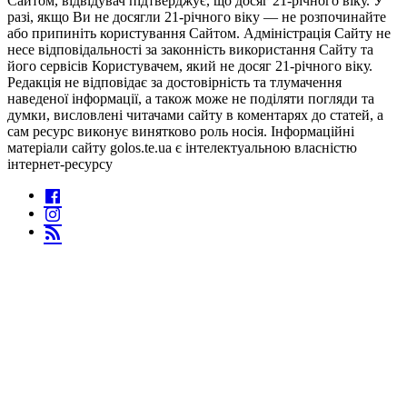
Сайтом, відвідувач підтверджує, що досяг 21-річного віку. У
разі, якщо Ви не досягли 21-річного віку — не розпочинайте
або припиніть користування Сайтом. Адміністрація Сайту не
несе відповідальності за законність використання Сайту та
його сервісів Користувачем, який не досяг 21-річного віку.
Редакція не відповідає за достовірність та тлумачення
наведеної інформації, а також може не поділяти погляди та
думки, висловлені читачами сайту в коментарях до статей, а
сам ресурс виконує винятково роль носія. Інформаційні
матеріали сайту golos.te.ua є інтелектуальною власністю
інтернет-ресурсу