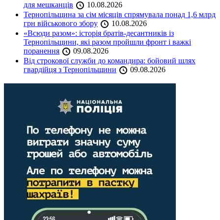
для мешканців
10.08.2026
Тернопільщина за сім місяців спрямувала понад 1,6 млрд
грн військового збору
10.08.2026
«Всюди разом»: історія братів-десантників із
Тернопільщини, які разом пройшли фронт і важкі
поранення
09.08.2026
Від строкової служби до командира: бойовий шлях
гвардійця з Тернопільщини
09.08.2026