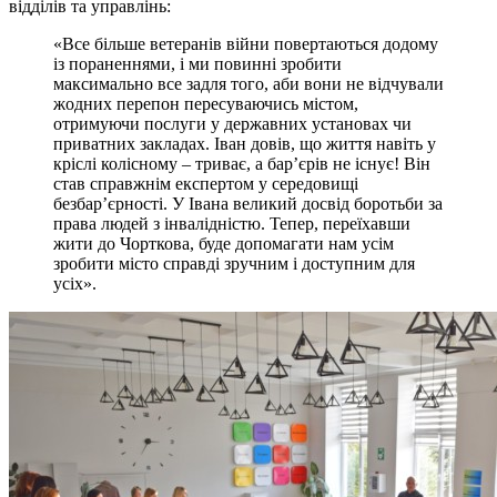
відділів та управлінь:
«Все більше ветеранів війни повертаються додому
із пораненнями, і ми повинні зробити
максимально все задля того, аби вони не відчували
жодних перепон пересуваючись містом,
отримуючи послуги у державних установах чи
приватних закладах. Іван довів, що життя навіть у
кріслі колісному – триває, а бар’єрів не існує! Він
став справжнім експертом у середовищі
безбар’єрності. У Івана великий досвід боротьби за
права людей з інвалідністю. Тепер, переїхавши
жити до Чорткова, буде допомагати нам усім
зробити місто справді зручним і доступним для
усіх».