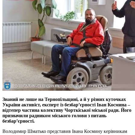
Знаний не лише на Тернопільщині, а й у різних куточках
України активіст, експерт із безбар’єрності Іван Космина –
відтепер частина колективу Чорткіської міської ради. Його
призначили радником міського голови з питань
безбар’єрності.
Володимир Шматько представив Івана Космину керівникам