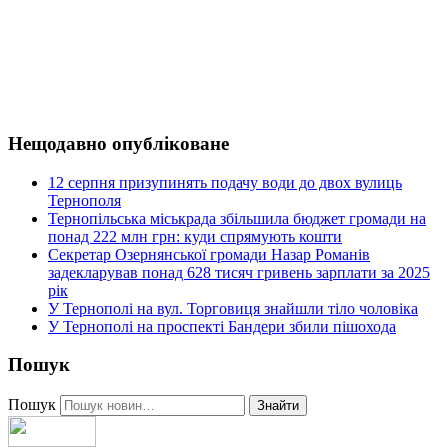
Нещодавно опубліковане
12 серпня призупинять подачу води до двох вулиць
Тернополя
Тернопільська міськрада збільшила бюджет громади на
понад 222 млн грн: куди спрямують кошти
Секретар Озернянської громади Назар Романів
задекларував понад 628 тисяч гривень зарплати за 2025
рік
У Тернополі на вул. Торговиця знайшли тіло чоловіка
У Тернополі на проспекті Бандери збили пішохода
Пошук
Пошук
Знайти