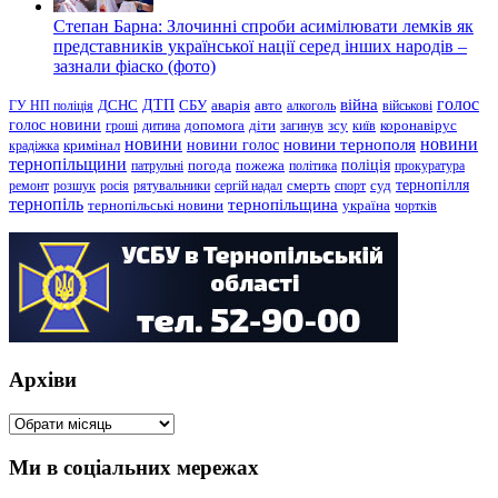
Степан Барна: Злочинні спроби асимілювати лемків як
представників української нації серед інших народів –
зазнали фіаско (фото)
голос
війна
ДТП
ГУ НП поліція
ДСНС
СБУ
аварія
авто
алкоголь
військові
голос новини
зсу
гроші
дитина
допомога
діти
загинув
київ
коронавірус
новини
новини тернополя
новини
новини голос
кримінал
крадіжка
тернопільщини
поліція
патрульні
погода
пожежа
політика
прокуратура
тернопілля
суд
ремонт
розшук
росія
рятувальники
сергій надал
смерть
спорт
тернопіль
тернопільщина
україна
тернопільські новини
чортків
Архіви
Архіви
Ми в соціальних мережах