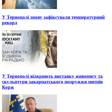
У Тернополі знову зафіксували температурний
рекорд
У Тернополі відкриють виставку живопису та
скульптури закарпатського подружжя митців
Корж