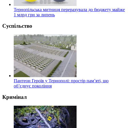
Тернопільська митниця перерахувала до бюджету майже
1 млрд грн за липень
Суспільство
Пантеон Героїв у Тернополі: простір пам’яті, що
об’єднує покоління
Кримінал