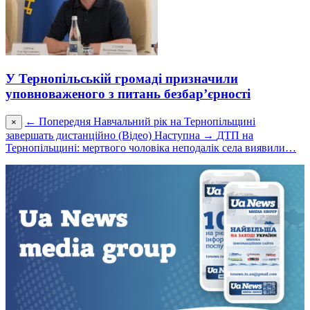
У Тернопільській громаді призначили
уповноваженого з питань безбар’єрності
← Попередня
Навчальний рік на Тернопільщині
×
завершать дистанційно (Відео)
Наступна →
ДТП на
Тернопільщині: мертвого чоловіка неподалік села виявили…