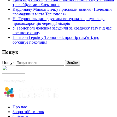
тролейбусами «Електрон»
Кардиналу Миколі Бичку присвоїли звання «Почесний
громадянин міста Тернополя»
На Тернопільщині дружина ветерана звернулася до
правоохоронців через дії лікарів
У Тернополі чоловіка засудили за крадіжку газу під час
воєнного стану
Пантеон Героїв у Тернополі: простір пам’яті, що
об’єднує покоління
Пошук
Пошук
Знайти
Про нас
Зворотній зв’язок
Співпраця