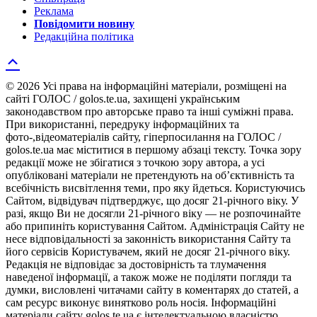
Реклама
Повідомити новину
Редакційна політика
© 2026 Усі права на інформаційні матеріали, розміщені на
сайті ГОЛОС / golos.te.ua, захищені українським
законодавством про авторське право та інші суміжні права.
При використанні, передруку інформаційних та
фото-,відеоматеріалів сайту, гіперпосилання на ГОЛОС /
golos.te.ua має міститися в першому абзаці тексту. Точка зору
редакції може не збігатися з точкою зору автора, а усі
опубліковані матеріали не претендують на об’єктивність та
всебічність висвітлення теми, про яку йдеться. Користуючись
Сайтом, відвідувач підтверджує, що досяг 21-річного віку. У
разі, якщо Ви не досягли 21-річного віку — не розпочинайте
або припиніть користування Сайтом. Адміністрація Сайту не
несе відповідальності за законність використання Сайту та
його сервісів Користувачем, який не досяг 21-річного віку.
Редакція не відповідає за достовірність та тлумачення
наведеної інформації, а також може не поділяти погляди та
думки, висловлені читачами сайту в коментарях до статей, а
сам ресурс виконує винятково роль носія. Інформаційні
матеріали сайту golos.te.ua є інтелектуальною власністю