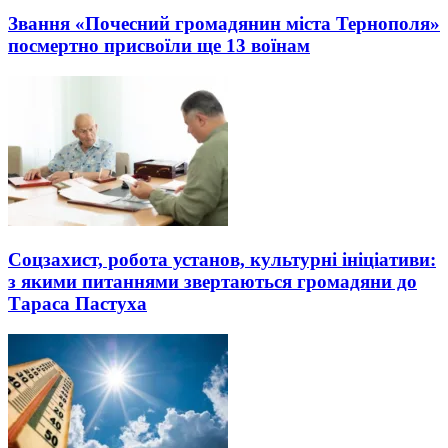
Звання «Почесний громадянин міста Тернополя»
посмертно присвоїли ще 13 воїнам
Соцзахист, робота установ, культурні ініціативи:
з якими питаннями звертаються громадяни до
Тараса Пастуха