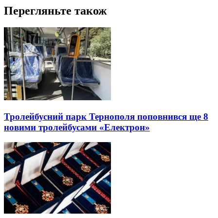
Перегляньте також
Тролейбусний парк Тернополя поповнився ще 8
новими тролейбусами «Електрон»