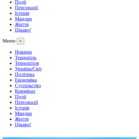
Події
Персоналії
Історія
Мандри
Життя
Цікаво!
Меню
×
Новини
Тернопіль
Тернопілля
Україна/Світ
Політика
Економіка
Суспільство
Кримінал
Події
Персоналії
Історія
Мандри
Життя
Цікаво!