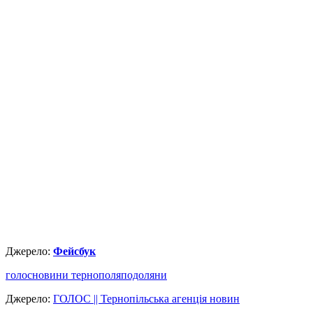
Джерело:
Фейсбук
голос
новини тернополя
подоляни
Джерело:
ГОЛОС || Тернопільська агенція новин