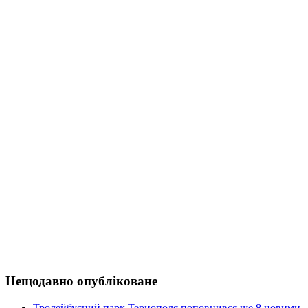
Нещодавно опубліковане
Тролейбусний парк Тернополя поповнився ще 8 новими