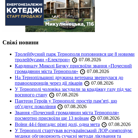
Свіжі новини
Тролейбусний парк Тернополя поповнився ще 8 новими
тролейбусами «Електрон»
07.08.2026
Кардиналу Миколі Бичку присвоїли звання «Почесний
громадянин міста Тернополя»
07.08.2026
На Тернопільщині дружина ветерана звернулася до
правоохоронців через дії лікарів
07.08.2026
У Тернополі чоловіка засудили за крадіжку газу під час
воєнного стану
07.08.2026
Пантеон Героїв у Тернополі: простір пам’яті, що
об’єднує покоління
07.08.2026
Звання «Почесний громадянин міста Тернополя»
посмертно присвоїли ще 13 воїнам
07.08.2026
Воїни 44-ї бригади: різні долі, одна мета
07.08.2026
У Тернополі стартував всеукраїнський ЛОР-симпозіум:
медики обговорюють сучасні методи лікування та