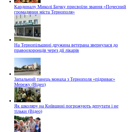
Кардиналу Миколі Бичку присвоїли звання «Почесний
громадянин міста Тернополя»
На Тернопільщині дружина ветерана звернулася до
правоохоронців через дії лікарів
Запальний танець монаха з Тернополя «підриває»
Мережу (Відео)
Як школяру на Київщині погрожують депутати і не
тільки (Відео)