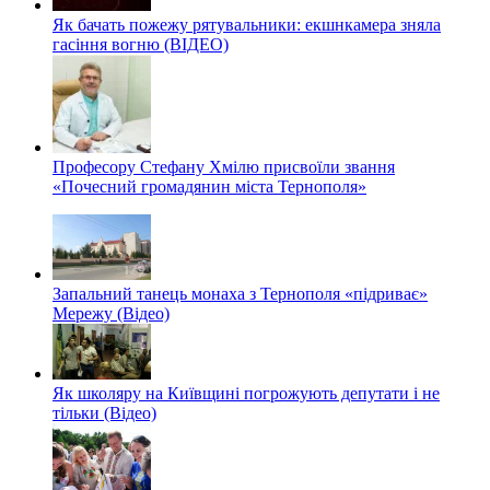
Як бачать пожежу рятувальники: екшнкамера зняла
гасіння вогню (ВІДЕО)
Професору Стефану Хмілю присвоїли звання
«Почесний громадянин міста Тернополя»
Запальний танець монаха з Тернополя «підриває»
Мережу (Відео)
Як школяру на Київщині погрожують депутати і не
тільки (Відео)