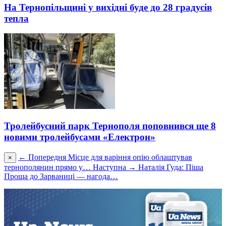
На Тернопільщині у вихідні буде до 28 градусів
тепла
Тролейбусний парк Тернополя поповнився ще 8
новими тролейбусами «Електрон»
← Попередня
Місце для варіння опію облаштував
×
тернополянин прямо у…
Наступна →
Наталія Гуда: Піша
Проща до Зарваниці — нагода…