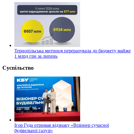
Тернопільська митниця перерахувала до бюджету майже
1 млрд грн за липень
Суспільство
Ігор Гуда отримав відзнаку «Візіонер сучасної
будівельної галузі»