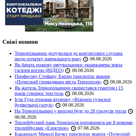
Свіжі новини
Тернопільщина долучилася до конгресових слухань
щодо початку навчального року
08.08.2026
Як бачать пожежу рятувальники: екшнкамера зняла
гасіння вогню (ВІДЕО)
08.08.2026
Професору Стефану Хмілю присвоїли звання
«Почесний громадянин міста Тернополя»
08.08.2026
Як житель Тернопільщини скористався грантом і 15
років створює текстиль
08.08.2026
Ігор Гуда отримав відзнаку «Візіонер сучасної
будівельної галузі»
08.08.2026
На Тернопільщині у вихідні буде до 28 градусів тепла
08.08.2026
Тролейбусний парк Тернополя поповнився ще 8 новими
тролейбусами «Електрон»
07.08.2026
Кардиналу Миколі Бичку присвоїли звання «Почесний