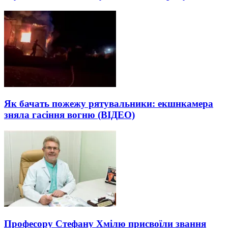
Як бачать пожежу рятувальники: екшнкамера
зняла гасіння вогню (ВІДЕО)
Професору Стефану Хмілю присвоїли звання