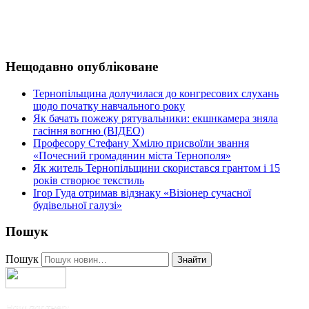
Нещодавно опубліковане
Тернопільщина долучилася до конгресових слухань
щодо початку навчального року
Як бачать пожежу рятувальники: екшнкамера зняла
гасіння вогню (ВІДЕО)
Професору Стефану Хмілю присвоїли звання
«Почесний громадянин міста Тернополя»
Як житель Тернопільщини скористався грантом і 15
років створює текстиль
Ігор Гуда отримав відзнаку «Візіонер сучасної
будівельної галузі»
Пошук
Пошук
Знайти