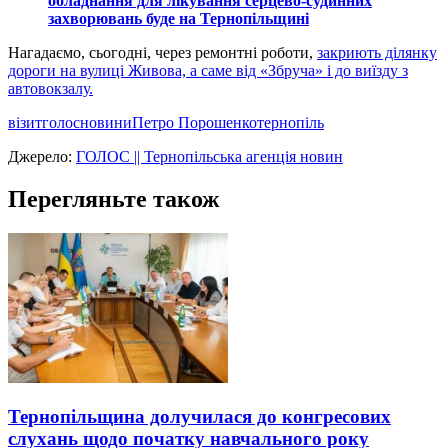
обладнання для лікування серцево-судинних
захворювань буде на Тернопільщині
Нагадаємо, сьогодні, через ремонтні роботи,
закриють ділянку
дороги на вулиці Живова, а саме від «Збруча» і до виїзду з
автовокзалу.
візит
голос
новини
Петро Порошенко
тернопіль
Джерело:
ГОЛОС || Тернопільська агенція новин
Перегляньте також
Тернопільщина долучилася до конгресових
слухань щодо початку навчального року