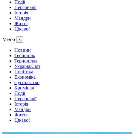
Події
Персоналії
Історія
Мандри
Життя
Цікаво!
Меню
×
Новини
Тернопіль
Тернопілля
Україна/Світ
Політика
Економіка
Суспільство
Кримінал
Події
Персоналії
Історія
Мандри
Життя
Цікаво!