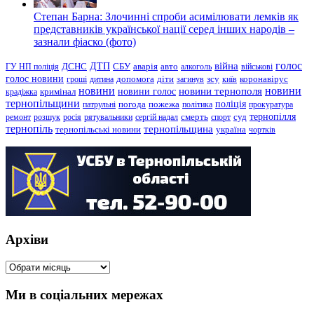
Степан Барна: Злочинні спроби асимілювати лемків як
представників української нації серед інших народів –
зазнали фіаско (фото)
голос
війна
ДТП
ГУ НП поліція
ДСНС
СБУ
аварія
авто
алкоголь
військові
голос новини
зсу
гроші
дитина
допомога
діти
загинув
київ
коронавірус
новини
новини тернополя
новини
новини голос
кримінал
крадіжка
тернопільщини
поліція
патрульні
погода
пожежа
політика
прокуратура
тернопілля
суд
ремонт
розшук
росія
рятувальники
сергій надал
смерть
спорт
тернопіль
тернопільщина
україна
тернопільські новини
чортків
Архіви
Архіви
Ми в соціальних мережах