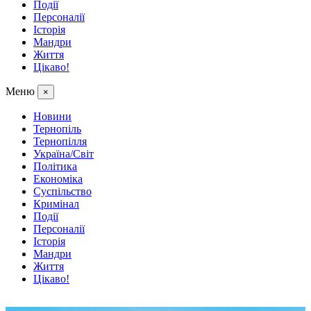
Події
Персоналії
Історія
Мандри
Життя
Цікаво!
Меню
×
Новини
Тернопіль
Тернопілля
Україна/Світ
Політика
Економіка
Суспільство
Кримінал
Події
Персоналії
Історія
Мандри
Життя
Цікаво!