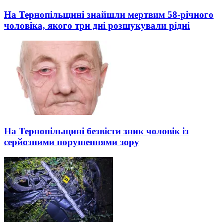
На Тернопільщині знайшли мертвим 58-річного
чоловіка, якого три дні розшукували рідні
На Тернопільщині безвісти зник чоловік із
серйозними порушеннями зору