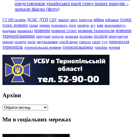
представників української нації серед інших народів –
зазнали фіаско (фото)
голос
війна
ДТП
ГУ НП поліція
ДСНС
СБУ
аварія
авто
алкоголь
військові
голос новини
зсу
гроші
дитина
допомога
діти
загинув
київ
коронавірус
новини
новини тернополя
новини
новини голос
кримінал
крадіжка
тернопільщини
поліція
патрульні
погода
пожежа
політика
прокуратура
тернопілля
суд
ремонт
розшук
росія
рятувальники
сергій надал
смерть
спорт
тернопіль
тернопільщина
україна
тернопільські новини
чортків
Архіви
Архіви
Ми в соціальних мережах