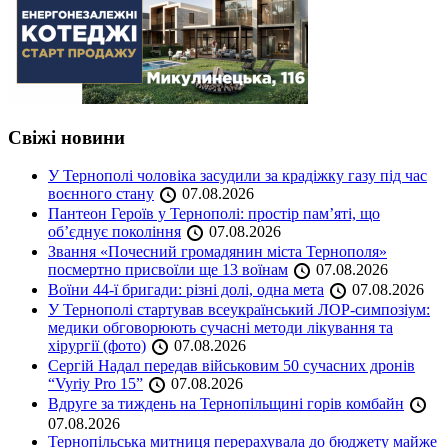
Свіжі новини
У Тернополі чоловіка засудили за крадіжку газу під час
воєнного стану
07.08.2026
Пантеон Героїв у Тернополі: простір пам’яті, що
об’єднує покоління
07.08.2026
Звання «Почесний громадянин міста Тернополя»
посмертно присвоїли ще 13 воїнам
07.08.2026
Воїни 44-ї бригади: різні долі, одна мета
07.08.2026
У Тернополі стартував всеукраїнський ЛОР-симпозіум:
медики обговорюють сучасні методи лікування та
хірургії (фото)
07.08.2026
Сергій Надал передав військовим 50 сучасних дронів
“Vyriy Pro 15”
07.08.2026
Вдруге за тиждень на Тернопільщині горів комбайн
07.08.2026
Тернопільська митниця перерахувала до бюджету майже