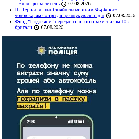
1 млрд грн за липень
07.08.2026
На Тернопільщині знайшли мертвим 58-річного
чоловіка, якого три дні розшукували рідні
07.08.2026
Фонд “Подоляни” передав генератор захисникам 105
бригади
07.08.2026