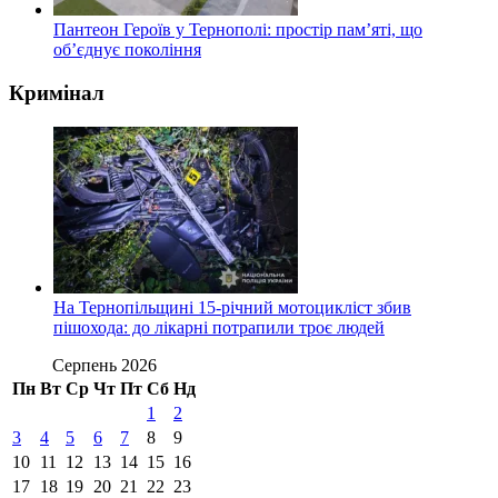
Пантеон Героїв у Тернополі: простір пам’яті, що
об’єднує покоління
Кримінал
На Тернопільщині 15-річний мотоцикліст збив
пішохода: до лікарні потрапили троє людей
Серпень 2026
Пн
Вт
Ср
Чт
Пт
Сб
Нд
1
2
3
4
5
6
7
8
9
10
11
12
13
14
15
16
17
18
19
20
21
22
23