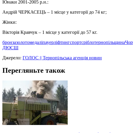
Юнаки 2001-2005 р.н.:
Андрій ЧЕРКАСЕЦЬ – 1 місце у категорії до 74 кг;
Жінки:
Вікторія Кравчук – 1 місце у категорії до 57 кг.
бронза
золото
медалі
пауерліфтинг
спорт
срібло
тернопільщина
Чор
ДЮСШ
Джерело:
ГОЛОС || Тернопільська агенція новин
Перегляньте також