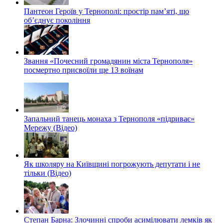
Пантеон Героїв у Тернополі: простір пам’яті, що
об’єднує покоління
Звання «Почесний громадянин міста Тернополя»
посмертно присвоїли ще 13 воїнам
Запальний танець монаха з Тернополя «підриває»
Мережу (Відео)
Як школяру на Київщині погрожують депутати і не
тільки (Відео)
Степан Барна: Злочинні спроби асимілювати лемків як