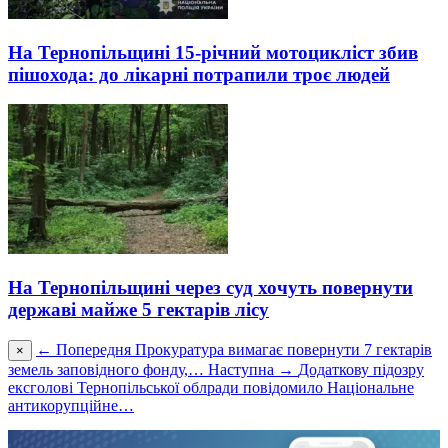
На Тернопільщині 15-річний мотоцикліст збив
пішохода: до лікарні потрапили троє людей
На Тернопільщині через суд хочуть повернути
державі майже 5 гектарів лісу
← Попередня
Прокуратура вимагає повернути 7 гектарів
×
земель заповідного фонду,…
Наступна →
Додаткову підозру
ексголові Тернопільської облради повідомило Національне
антикорупційне…