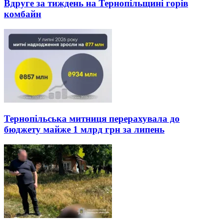
Вдруге за тиждень на Тернопільщині горів
комбайн
Тернопільська митниця перерахувала до
бюджету майже 1 млрд грн за липень