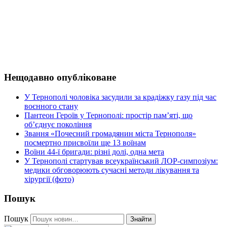
Нещодавно опубліковане
У Тернополі чоловіка засудили за крадіжку газу під час
воєнного стану
Пантеон Героїв у Тернополі: простір пам’яті, що
об’єднує покоління
Звання «Почесний громадянин міста Тернополя»
посмертно присвоїли ще 13 воїнам
Воїни 44-ї бригади: різні долі, одна мета
У Тернополі стартував всеукраїнський ЛОР-симпозіум:
медики обговорюють сучасні методи лікування та
хірургії (фото)
Пошук
Пошук
Знайти