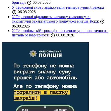
бригади
06.08.2026
У Тернополі знову зафіксували температурний рекорд
06.08.2026
У Тернополі відкриють виставку живопису та
скульптури закарпатського подружжя митців Корж
06.08.2026
У Тернопільській громаді призначили уповноваженого з
питань безбар’єрності
06.08.2026