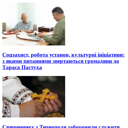
Соцзахист, робота установ, культурні ініціативи:
з якими питаннями звертаються громадяни до
Тараса Пастуха
Священнику з Тернополя заборонили служити