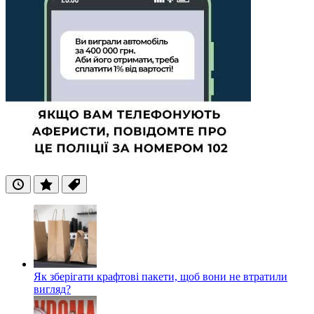
Останні
Популярні
Теги
Як зберігати крафтові пакети, щоб вони не втратили
вигляд?