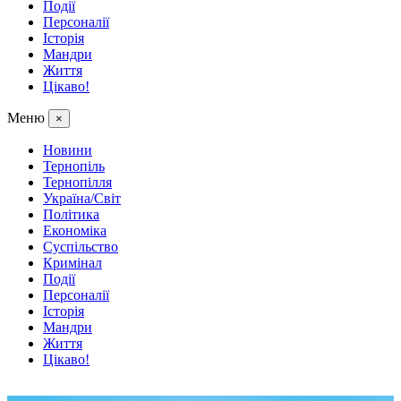
Події
Персоналії
Історія
Мандри
Життя
Цікаво!
Меню
×
Новини
Тернопіль
Тернопілля
Україна/Світ
Політика
Економіка
Суспільство
Кримінал
Події
Персоналії
Історія
Мандри
Життя
Цікаво!