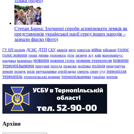
тільки (Відео)
Степан Барна: Злочинні спроби асимілювати лемків як
представників української нації серед інших народів –
зазнали фіаско (фото)
голос
війна
ДТП
ГУ НП поліція
ДСНС
СБУ
аварія
авто
алкоголь
військові
голос новини
зсу
гроші
дитина
допомога
діти
загинув
київ
коронавірус
новини
новини тернополя
новини
новини голос
кримінал
крадіжка
тернопільщини
поліція
патрульні
погода
пожежа
політика
прокуратура
тернопілля
суд
ремонт
розшук
росія
рятувальники
сергій надал
смерть
спорт
тернопіль
тернопільщина
україна
тернопільські новини
чортків
Архіви