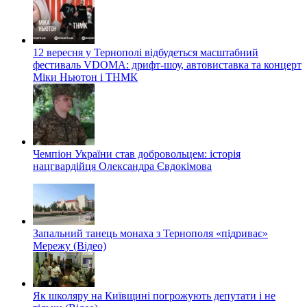
12 вересня у Тернополі відбудеться масштабний
фестиваль VDOMA: дрифт-шоу, автовиставка та концерт
Міки Ньютон і ТНМК
Чемпіон України став добровольцем: історія
нацгвардійця Олександра Євдокімова
Запальний танець монаха з Тернополя «підриває»
Мережу (Відео)
Як школяру на Київщині погрожують депутати і не