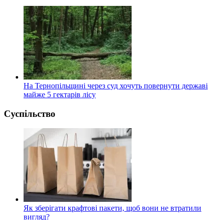
На Тернопільщині через суд хочуть повернути державі
майже 5 гектарів лісу
Суспільство
Як зберігати крафтові пакети, щоб вони не втратили
вигляд?