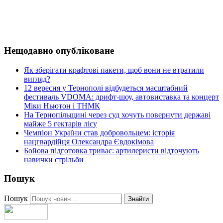
Нещодавно опубліковане
Як зберігати крафтові пакети, щоб вони не втратили
вигляд?
12 вересня у Тернополі відбудеться масштабний
фестиваль VDOMA: дрифт-шоу, автовиставка та концерт
Міки Ньютон і ТНМК
На Тернопільщині через суд хочуть повернути державі
майже 5 гектарів лісу
Чемпіон України став добровольцем: історія
нацгвардійця Олександра Євдокімова
Бойова підготовка триває: артилеристи відточують
навички стрільби
Пошук
Пошук
Знайти