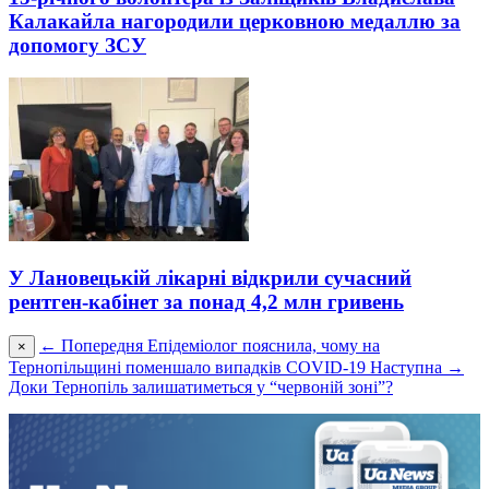
Калакайла нагородили церковною медаллю за
допомогу ЗСУ
У Лановецькій лікарні відкрили сучасний
рентген-кабінет за понад 4,2 млн гривень
← Попередня
Епідеміолог пояснила, чому на
×
Тернопільщині поменшало випадків COVID-19
Наступна →
Доки Тернопіль залишатиметься у “червоній зоні”?