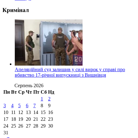
Кримінал
Апеляційний суд залишив у силі вирок у справі про
вбивство 17-річної випускниці з Вишнівця
Серпень 2026
Пн
Вт
Ср
Чт
Пт
Сб
Нд
1
2
3
4
5
6
7
8
9
10
11
12
13
14
15
16
17
18
19
20
21
22
23
24
25
26
27
28
29
30
31