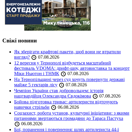
Свіжі новини
Як зберігати крафтові пакети, щоб вони не втратили
вигляд?
07.08.2026
12 вересня у Тернополі відбудеться масштабний
фестиваль VDOMA: дрифт-шоу, автовиставка та концерт
Міки Ньютон і ТНМК
07.08.2026
На Тернопільщині через суд хочуть повернути державі
майже 5 гектарів лісу
07.08.2026
Чемпіон України став добровольцем: історія
нацгвардійця Олександра Євдокімова
07.08.2026
Бойова підготовка триває: артилеристи відточують
навички стрільби
06.08.2026
Соцзахист, робота установ, культурні ініціативи: з якими
питаннями звертаються громадяни до Тараса Пастуха
06.08.2026
Бої, поранення і повернення: шлях артилериста 44-ї