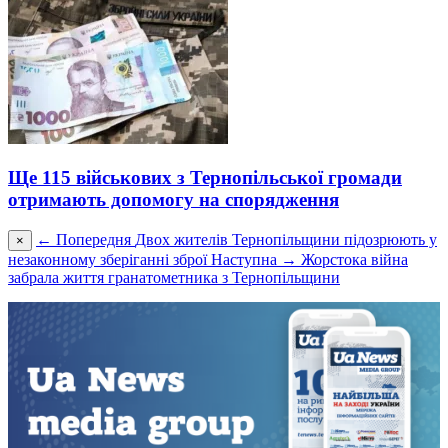
Ще 115 військових з Тернопільської громади
отримають допомогу на спорядження
← Попередня
Двох жителів Тернопільщини підозрюють у
×
незаконному зберіганні зброї
Наступна →
Жорстока війна
забрала життя гранатометника з Тернопільщини