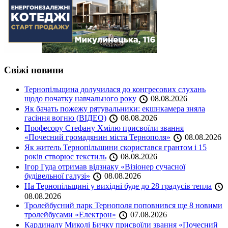
Свіжі новини
Тернопільщина долучилася до конгресових слухань
щодо початку навчального року
08.08.2026
Як бачать пожежу рятувальники: екшнкамера зняла
гасіння вогню (ВІДЕО)
08.08.2026
Професору Стефану Хмілю присвоїли звання
«Почесний громадянин міста Тернополя»
08.08.2026
Як житель Тернопільщини скористався грантом і 15
років створює текстиль
08.08.2026
Ігор Гуда отримав відзнаку «Візіонер сучасної
будівельної галузі»
08.08.2026
На Тернопільщині у вихідні буде до 28 градусів тепла
08.08.2026
Тролейбусний парк Тернополя поповнився ще 8 новими
тролейбусами «Електрон»
07.08.2026
Кардиналу Миколі Бичку присвоїли звання «Почесний