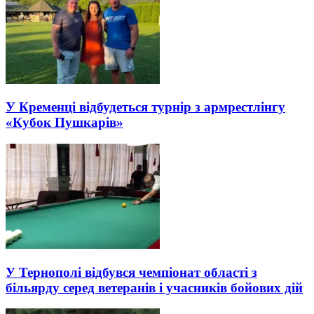
У Кременці відбудеться турнір з армрестлінгу
«Кубок Пушкарів»
У Тернополі відбувся чемпіонат області з
більярду серед ветеранів і учасників бойових дій