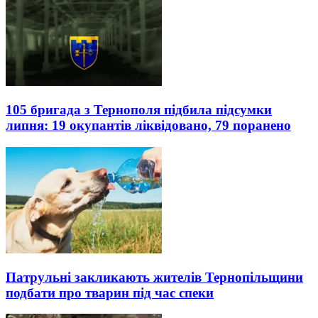
105 бригада з Тернополя підбила підсумки
липня: 19 окупантів ліквідовано, 79 поранено
Патрульні закликають жителів Тернопільщини
подбати про тварин під час спеки