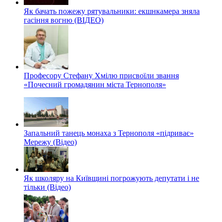
Як бачать пожежу рятувальники: екшнкамера зняла
гасіння вогню (ВІДЕО)
Професору Стефану Хмілю присвоїли звання
«Почесний громадянин міста Тернополя»
Запальний танець монаха з Тернополя «підриває»
Мережу (Відео)
Як школяру на Київщині погрожують депутати і не
тільки (Відео)