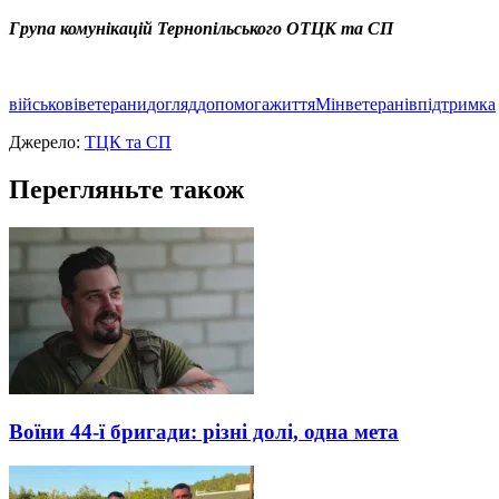
Група комунікацій Тернопільського ОТЦК та СП
військові
ветерани
догляд
допомога
життя
Мінветеранів
підтримка
Джерело:
ТЦК та СП
Перегляньте також
Воїни 44-ї бригади: різні долі, одна мета