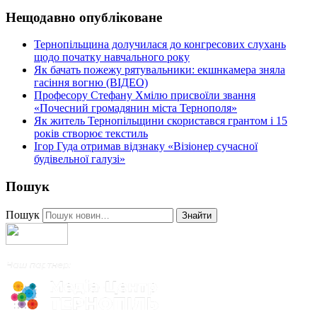
Нещодавно опубліковане
Тернопільщина долучилася до конгресових слухань
щодо початку навчального року
Як бачать пожежу рятувальники: екшнкамера зняла
гасіння вогню (ВІДЕО)
Професору Стефану Хмілю присвоїли звання
«Почесний громадянин міста Тернополя»
Як житель Тернопільщини скористався грантом і 15
років створює текстиль
Ігор Гуда отримав відзнаку «Візіонер сучасної
будівельної галузі»
Пошук
Пошук
Знайти