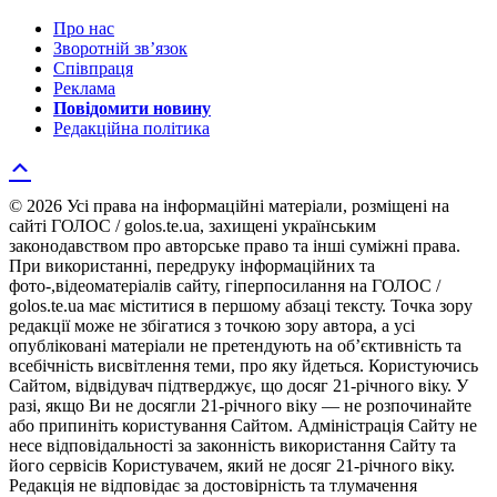
Про нас
Зворотній зв’язок
Співпраця
Реклама
Повідомити новину
Редакційна політика
© 2026 Усі права на інформаційні матеріали, розміщені на
сайті ГОЛОС / golos.te.ua, захищені українським
законодавством про авторське право та інші суміжні права.
При використанні, передруку інформаційних та
фото-,відеоматеріалів сайту, гіперпосилання на ГОЛОС /
golos.te.ua має міститися в першому абзаці тексту. Точка зору
редакції може не збігатися з точкою зору автора, а усі
опубліковані матеріали не претендують на об’єктивність та
всебічність висвітлення теми, про яку йдеться. Користуючись
Сайтом, відвідувач підтверджує, що досяг 21-річного віку. У
разі, якщо Ви не досягли 21-річного віку — не розпочинайте
або припиніть користування Сайтом. Адміністрація Сайту не
несе відповідальності за законність використання Сайту та
його сервісів Користувачем, який не досяг 21-річного віку.
Редакція не відповідає за достовірність та тлумачення