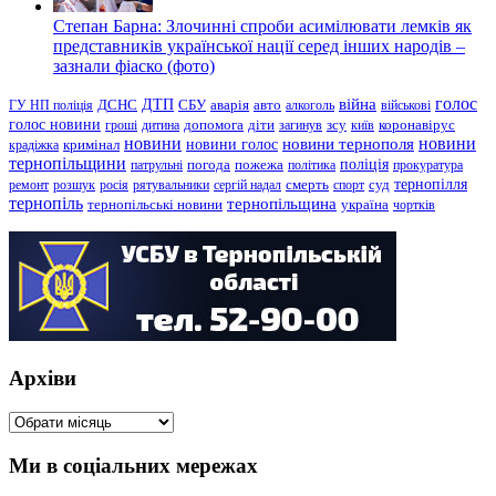
Степан Барна: Злочинні спроби асимілювати лемків як
представників української нації серед інших народів –
зазнали фіаско (фото)
голос
війна
ДТП
ГУ НП поліція
ДСНС
СБУ
аварія
авто
алкоголь
військові
голос новини
зсу
гроші
дитина
допомога
діти
загинув
київ
коронавірус
новини
новини тернополя
новини
новини голос
кримінал
крадіжка
тернопільщини
поліція
патрульні
погода
пожежа
політика
прокуратура
тернопілля
суд
ремонт
розшук
росія
рятувальники
сергій надал
смерть
спорт
тернопіль
тернопільщина
україна
тернопільські новини
чортків
Архіви
Архіви
Ми в соціальних мережах