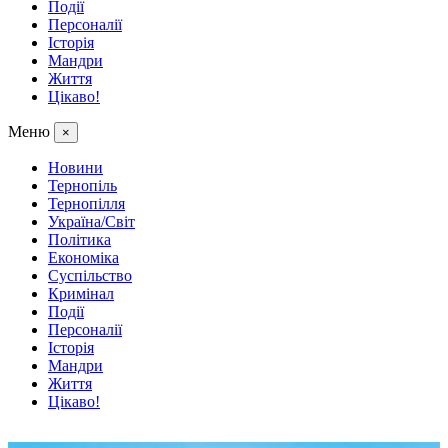
Події
Персоналії
Історія
Мандри
Життя
Цікаво!
Меню
×
Новини
Тернопіль
Тернопілля
Україна/Світ
Політика
Економіка
Суспільство
Кримінал
Події
Персоналії
Історія
Мандри
Життя
Цікаво!