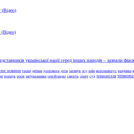
 (Відео)
 (Відео)
ставників української нації серед інших народів – зазнали фіаск
олос новини
зсу
гроші
дитина
допомога
діти
загинув
київ
коронавірус
крадіжка
тернопі
тернопілля
суд
нт
розшук
росія
рятувальники
сергій надал
смерть
спорт