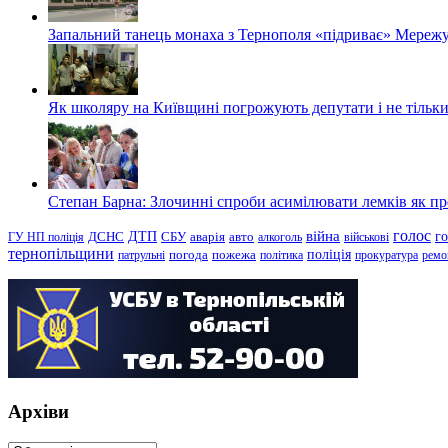
Запальний танець монаха з Тернополя «підриває» Мережу
Як школяру на Київщині погрожують депутати і не тільки
Степан Барна: Злочинні спроби асимілювати лемків як пред
голос
війна
г
ДТП
ГУ НП поліція
ДСНС
СБУ
аварія
авто
алкоголь
військові
тернопільщини
поліція
патрульні
погода
пожежа
політика
прокуратура
ремо
Архіви