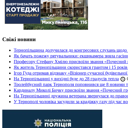
Свіжі новини
Тернопільщина долучилася до конгресових слухань щодо 
Як бачать пожежу рятувальники: екшнкамера зняла гасін
Професору Стефану Хмілю присвоїли звання «Почесний 
Як житель Тернопільщини скористався грантом і 15 років
Ігор Гуда отримав відзнаку «Візіонер сучасної будівельної
На Тернопільщині у вихідні буде до 28 градусів тепла
0
Тролейбусний парк Тернополя поповнився ще 8 новими 
Кардиналу Миколі Бичку присвоїли звання «Почесний гр
На Тернопільщині дружина ветерана звернулася до правоох
У Тернополі чоловіка засудили за крадіжку газу під час в