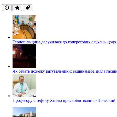
Останні
Популярні
Теги
Тернопільщина долучилася до конгресових слухань щодо 
Як бачать пожежу рятувальники: екшнкамера зняла гасін
Професору Стефану Хмілю присвоїли звання «Почесний 