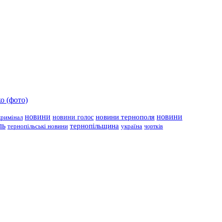
о (фото)
новини
новини тернополя
новини
новини голос
кримінал
ль
тернопільщина
україна
тернопільські новини
чортків