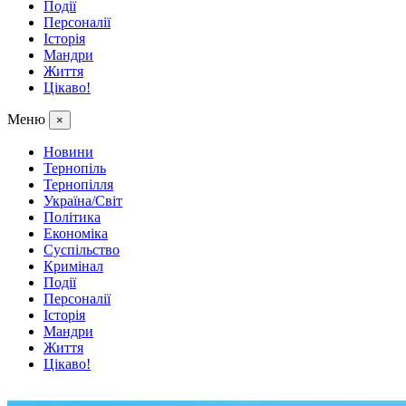
Події
Персоналії
Історія
Мандри
Життя
Цікаво!
Меню
×
Новини
Тернопіль
Тернопілля
Україна/Світ
Політика
Економіка
Суспільство
Кримінал
Події
Персоналії
Історія
Мандри
Життя
Цікаво!