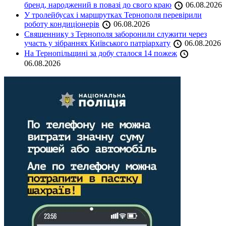
бренд, народжений в повазі до свого краю
06.08.2026
У тролейбусах і маршрутках Тернополя перевірили
роботу кондиціонерів
06.08.2026
Священнику з Тернополя заборонили служити через
участь у зібраннях Київського патріархату
06.08.2026
На Тернопільщині за добу сталося 14 пожеж
06.08.2026