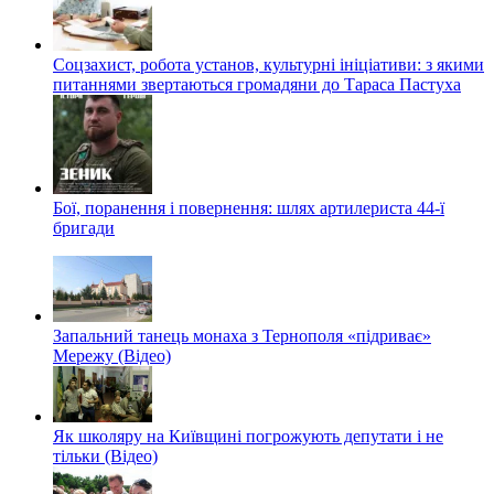
Соцзахист, робота установ, культурні ініціативи: з якими
питаннями звертаються громадяни до Тараса Пастуха
Бої, поранення і повернення: шлях артилериста 44-ї
бригади
Запальний танець монаха з Тернополя «підриває»
Мережу (Відео)
Як школяру на Київщині погрожують депутати і не
тільки (Відео)