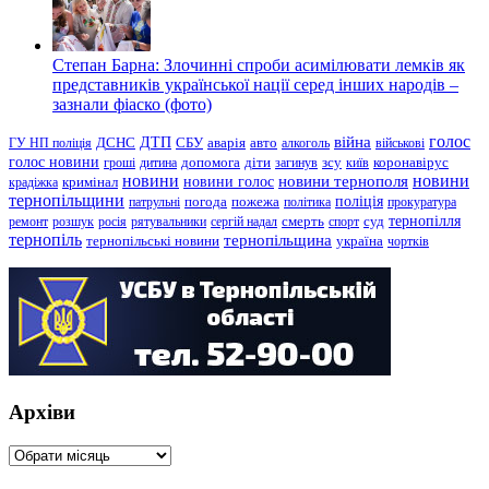
Степан Барна: Злочинні спроби асимілювати лемків як
представників української нації серед інших народів –
зазнали фіаско (фото)
голос
війна
ДТП
ГУ НП поліція
ДСНС
СБУ
аварія
авто
алкоголь
військові
голос новини
зсу
гроші
дитина
допомога
діти
загинув
київ
коронавірус
новини
новини тернополя
новини
новини голос
кримінал
крадіжка
тернопільщини
поліція
патрульні
погода
пожежа
політика
прокуратура
тернопілля
суд
ремонт
розшук
росія
рятувальники
сергій надал
смерть
спорт
тернопіль
тернопільщина
україна
тернопільські новини
чортків
Архіви
Архіви