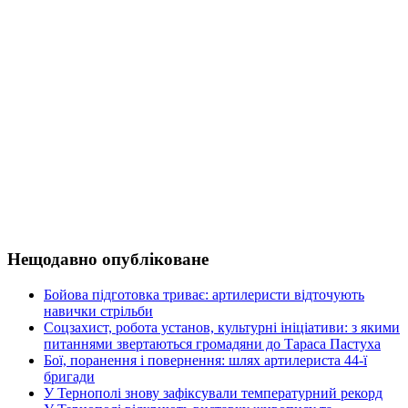
Нещодавно опубліковане
Бойова підготовка триває: артилеристи відточують
навички стрільби
Соцзахист, робота установ, культурні ініціативи: з якими
питаннями звертаються громадяни до Тараса Пастуха
Бої, поранення і повернення: шлях артилериста 44-ї
бригади
У Тернополі знову зафіксували температурний рекорд