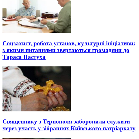
Соцзахист, робота установ, культурні ініціативи:
з якими питаннями звертаються громадяни до
Тараса Пастуха
Священнику з Тернополя заборонили служити
через участь у зібраннях Київського патріархату