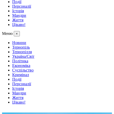
Події
Персоналії
Історія
Мандри
Життя
Цікаво!
Меню
×
Новини
Тернопіль
Тернопілля
Україна/Світ
Політика
Економіка
Суспільство
Кримінал
Події
Персоналії
Історія
Мандри
Життя
Цікаво!