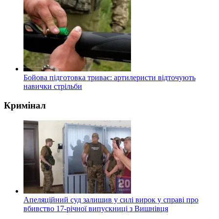
Бойова підготовка триває: артилеристи відточують
навички стрільби
Кримінал
Апеляційний суд залишив у силі вирок у справі про
вбивство 17-річної випускниці з Вишнівця