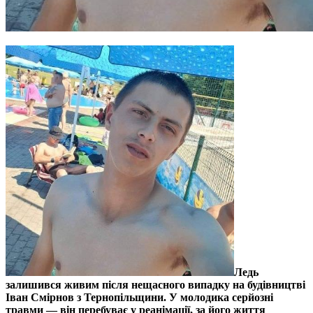
Ледь
залишився живим після нещасного випадку на будівництві
Іван Смірнов з Тернопільщини. У молодика серйозні
травми — він перебуває у реанімації, за його життя