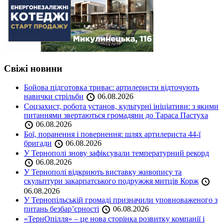
Свіжі новини
Бойова підготовка триває: артилеристи відточують
навички стрільби
06.08.2026
Соцзахист, робота установ, культурні ініціативи: з якими
питаннями звертаються громадяни до Тараса Пастуха
06.08.2026
Бої, поранення і повернення: шлях артилериста 44-ї
бригади
06.08.2026
У Тернополі знову зафіксували температурний рекорд
06.08.2026
У Тернополі відкриють виставку живопису та
скульптури закарпатського подружжя митців Корж
06.08.2026
У Тернопільській громаді призначили уповноваженого з
питань безбар’єрності
06.08.2026
«ТернОпілля» – це нова сторінка розвитку компанії і