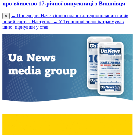
про вбивство 17-річної випускниці з Вишнівця
← Попередня
Наче з іншої планети: тернополянин вивів
×
новий сорт…
Наступна →
У Тернополі чоловік травмував
шию, пірнувши у став