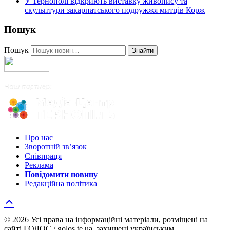
У Тернополі відкриють виставку живопису та
скульптури закарпатського подружжя митців Корж
Пошук
Пошук
Знайти
Про нас
Зворотній зв’язок
Співпраця
Реклама
Повідомити новину
Редакційна політика
© 2026 Усі права на інформаційні матеріали, розміщені на
сайті ГОЛОС / golos.te.ua, захищені українським