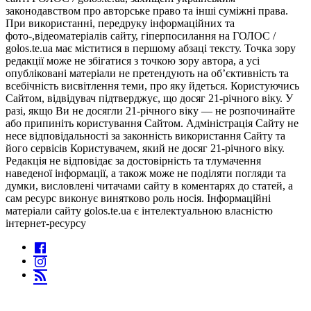
законодавством про авторське право та інші суміжні права.
При використанні, передруку інформаційних та
фото-,відеоматеріалів сайту, гіперпосилання на ГОЛОС /
golos.te.ua має міститися в першому абзаці тексту. Точка зору
редакції може не збігатися з точкою зору автора, а усі
опубліковані матеріали не претендують на об’єктивність та
всебічність висвітлення теми, про яку йдеться. Користуючись
Сайтом, відвідувач підтверджує, що досяг 21-річного віку. У
разі, якщо Ви не досягли 21-річного віку — не розпочинайте
або припиніть користування Сайтом. Адміністрація Сайту не
несе відповідальності за законність використання Сайту та
його сервісів Користувачем, який не досяг 21-річного віку.
Редакція не відповідає за достовірність та тлумачення
наведеної інформації, а також може не поділяти погляди та
думки, висловлені читачами сайту в коментарях до статей, а
сам ресурс виконує винятково роль носія. Інформаційні
матеріали сайту golos.te.ua є інтелектуальною власністю
інтернет-ресурсу