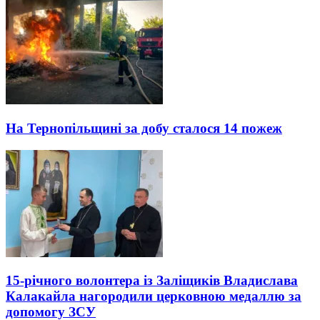
На Тернопільщині за добу сталося 14 пожеж
15-річного волонтера із Заліщиків Владислава
Калакайла нагородили церковною медаллю за
допомогу ЗСУ