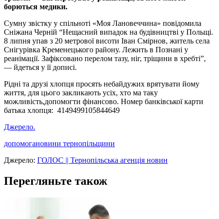
борються медики.
Сумну звістку у спільноті «Моя Лановеччина» повідомила
Сніжана Черній “Нещасний випадок на будівництві у Польщі.
8 липня упав з 20 метрової висоти Іван Смірнов, житель села
Снігурівка Кременецького району. Лежить в Познані у
реанімації. Зафіксовано перелом тазу, ніг, тріщини в хребті”,
— йдеться у її дописі.
Рідні та друзі хлопця просять небайдужих врятувати йому
життя, для цього закликають усіх, хто ма таку
можливість,допомогти фінансово. Номер банківської карти
батька хлопця: 4149499105844649
Джерело.
допомога
новини тернопільщини
Джерело:
ГОЛОС || Тернопільська агенція новин
Перегляньте також