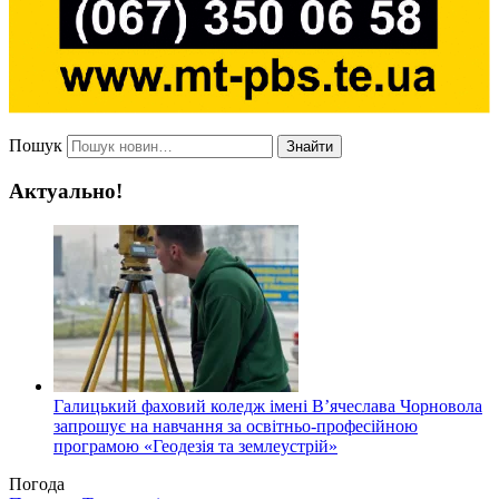
Пошук
Знайти
Актуально!
Галицький фаховий коледж імені В’ячеслава Чорновола
запрошує на навчання за освітньо-професійною
програмою «Геодезія та землеустрій»
Погода