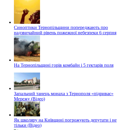
Синоптики Тернопільщини попереджають про
надзвичайний рівень пожежної небезпеки 6 серпня
На Тернопільщині горів комбайн і 5 гектарів поля
Запальний танець монаха з Тернополя «підриває»
Мережу (Відео)
Як школяру на Київщині погрожують депутати і не
тільки (Відео)