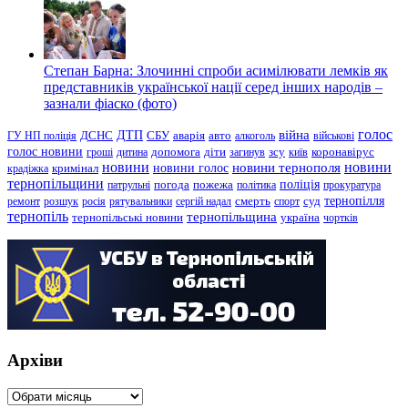
Степан Барна: Злочинні спроби асимілювати лемків як
представників української нації серед інших народів –
зазнали фіаско (фото)
голос
війна
ДТП
ГУ НП поліція
ДСНС
СБУ
аварія
авто
алкоголь
військові
голос новини
зсу
гроші
дитина
допомога
діти
загинув
київ
коронавірус
новини
новини тернополя
новини
новини голос
кримінал
крадіжка
тернопільщини
поліція
патрульні
погода
пожежа
політика
прокуратура
тернопілля
суд
ремонт
розшук
росія
рятувальники
сергій надал
смерть
спорт
тернопіль
тернопільщина
україна
тернопільські новини
чортків
Архіви
Архіви