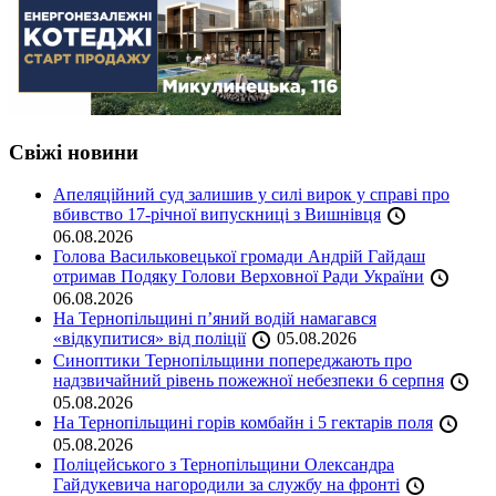
Свіжі новини
Апеляційний суд залишив у силі вирок у справі про
вбивство 17-річної випускниці з Вишнівця
06.08.2026
Голова Васильковецької громади Андрій Гайдаш
отримав Подяку Голови Верховної Ради України
06.08.2026
На Тернопільщині п’яний водій намагався
«відкупитися» від поліції
05.08.2026
Синоптики Тернопільщини попереджають про
надзвичайний рівень пожежної небезпеки 6 серпня
05.08.2026
На Тернопільщині горів комбайн і 5 гектарів поля
05.08.2026
Поліцейського з Тернопільщини Олександра
Гайдукевича нагородили за службу на фронті