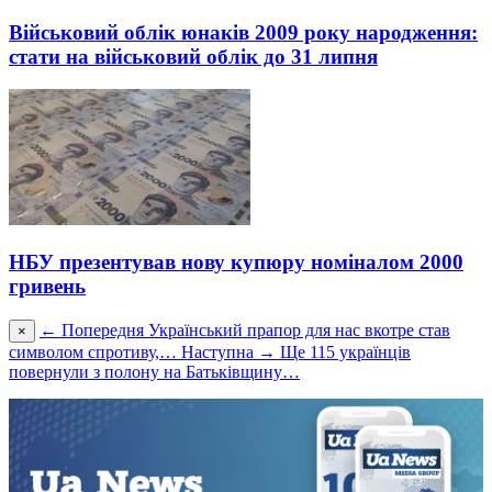
Військовий облік юнаків 2009 року народження:
стати на військовий облік до 31 липня
НБУ презентував нову купюру номіналом 2000
гривень
← Попередня
Український прапор для нас вкотре став
×
символом спротиву,…
Наступна →
Ще 115 українців
повернули з полону на Батьківщину…