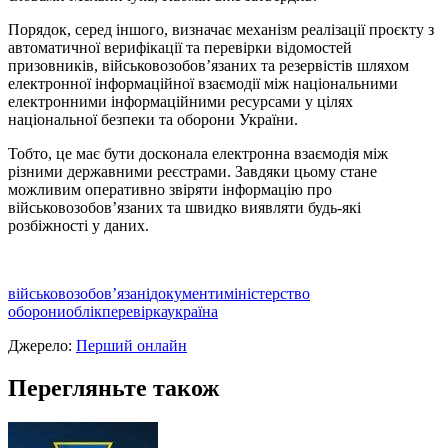
Порядок, серед іншого, визначає механізм реалізації проєкту з
автоматичної верифікації та перевірки відомостей
призовників, військовозобовʼязаних та резервістів шляхом
електронної інформаційної взаємодії між національними
електронними інформаційними ресурсами у цілях
національної безпеки та оборони України.
Тобто, це має бути досконала електронна взаємодія між
різними державними реєстрами. Завдяки цьому стане
можливим оперативно звіряти інформацію про
військовозобов’язаних та швидко виявляти будь-які
розбіжності у даних.
військовозобов’язані
документи
міністерство
оборони
облік
перевірка
україна
Джерело:
Перший онлайн
Перегляньте також