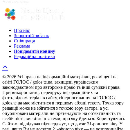
Про нас
Зворотній зв’язок
Співпраця
Реклама
Повідомити новину
Редакційна політика
© 2026 Усі права на інформаційні матеріали, розміщені на
сайті ГОЛОС / golos.te.ua, захищені українським
законодавством про авторське право та інші суміжні права.
При використанні, передруку інформаційних та
фото-,відеоматеріалів сайту, гіперпосилання на ГОЛОС /
golos.te.ua має міститися в першому абзаці тексту. Точка зору
редакції може не збігатися з точкою зору автора, а усі
опубліковані матеріали не претендують на об’єктивність та
всебічність висвітлення теми, про яку йдеться. Користуючись
Сайтом, відвідувач підтверджує, що досяг 21-річного віку. У
разі, якщо Ви не досягли 21-річного віку — не розпочинайте