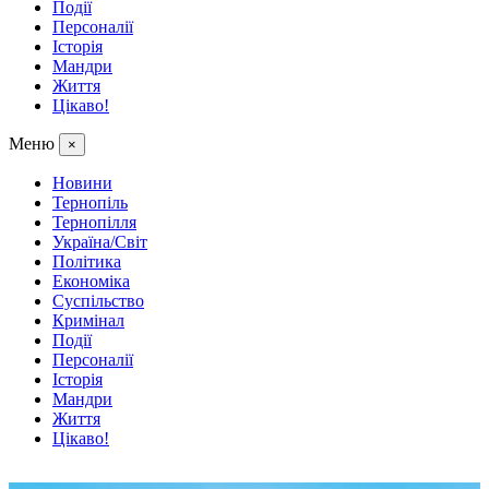
Події
Персоналії
Історія
Мандри
Життя
Цікаво!
Меню
×
Новини
Тернопіль
Тернопілля
Україна/Світ
Політика
Економіка
Суспільство
Кримінал
Події
Персоналії
Історія
Мандри
Життя
Цікаво!