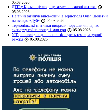
05.08.2026
ДТП у Кременці: людину затисло в салоні автівки
05.08.2026
На війні загинув військовий із Тернополя Олег Шелетин
на псевдо «Дуб»
05.08.2026
Тернопільські митники викрили порушення під час
експорту сої на понад 1 млн грн
05.08.2026
У Тернополі два дні поспіль фіксують температурний
рекорд
05.08.2026