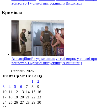
вбивство 17-річної випускниці з Вишнівця
Кримінал
Апеляційний суд залишив у силі вирок у справі про
вбивство 17-річної випускниці з Вишнівця
Серпень 2026
Пн
Вт
Ср
Чт
Пт
Сб
Нд
1
2
3
4
5
6
7
8
9
10
11
12
13
14
15
16
17
18
19
20
21
22
23
24
25
26
27
28
29
30