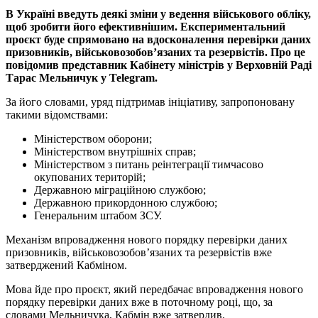
В Україні введуть деякі зміни у ведення військового обліку,
щоб зробити його ефективнішим. Експериментальний
проєкт буде спрямовано на вдосконалення перевірки даних
призовників, військовозобов’язаних та резервістів. Про це
повідомив представник Кабінету міністрів у Верховній Раді
Тарас Мельничук у Telegram.
За його словами, уряд підтримав ініціативу, запропоновану
такими відомствами:
Міністерством оборони;
Міністерством внутрішніх справ;
Міністерством з питань реінтеграції тимчасово
окупованих територій;
Державною міграційною службою;
Державною прикордонною службою;
Генеральним штабом ЗСУ.
Механізм впровадження нового порядку перевірки даних
призовників, військовозобов’язаних та резервістів вже
затверджений Кабміном.
Мова йде про проєкт, який передбачає впровадження нового
порядку перевірки даних вже в поточному році, що, за
словами Мельничука, Кабмін вже затвердив.