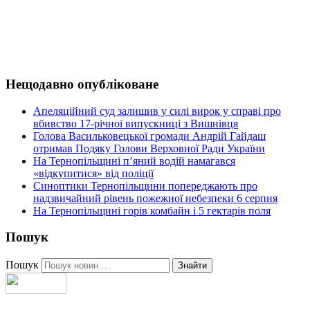
Нещодавно опубліковане
Апеляційний суд залишив у силі вирок у справі про
вбивство 17-річної випускниці з Вишнівця
Голова Васильковецької громади Андрій Гайдаш
отримав Подяку Голови Верховної Ради України
На Тернопільщині п’яний водій намагався
«відкупитися» від поліції
Синоптики Тернопільщини попереджають про
надзвичайний рівень пожежної небезпеки 6 серпня
На Тернопільщині горів комбайн і 5 гектарів поля
Пошук
Пошук
Знайти