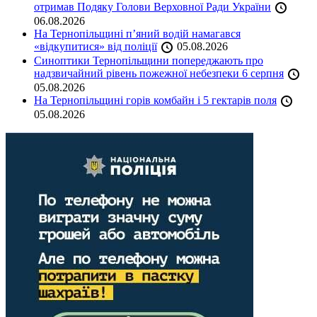
отримав Подяку Голови Верховної Ради України
06.08.2026
На Тернопільщині п’яний водій намагався
«відкупитися» від поліції
05.08.2026
Синоптики Тернопільщини попереджають про
надзвичайний рівень пожежної небезпеки 6 серпня
05.08.2026
На Тернопільщині горів комбайн і 5 гектарів поля
05.08.2026