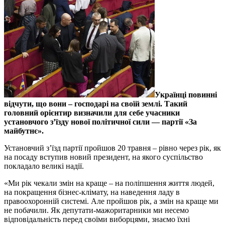
Українці повинні
відчути, що вони – господарі на своїй землі. Такий
головний орієнтир визначили для себе учасники
установчого з’їзду нової політичної сили — партії «За
майбутнє».
Установчий з’їзд партії пройшов 20 травня – рівно через рік, як
на посаду вступив новий президент, на якого суспільство
покладало великі надії.
«Ми рік чекали змін на краще – на поліпшення життя людей,
на покращення бізнес-клімату, на наведення ладу в
правоохоронній системі. Але пройшов рік, а змін на краще ми
не побачили. Як депутати-мажоритарники ми несемо
відповідальність перед своїми виборцями, знаємо їхні