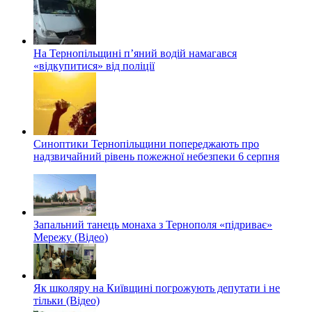
На Тернопільщині п’яний водій намагався
«відкупитися» від поліції
Синоптики Тернопільщини попереджають про
надзвичайний рівень пожежної небезпеки 6 серпня
Запальний танець монаха з Тернополя «підриває»
Мережу (Відео)
Як школяру на Київщині погрожують депутати і не
тільки (Відео)