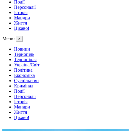
Події
Персоналії
Історія
Мандри
Життя
Цікаво!
Меню
×
Новини
Тернопіль
Тернопілля
Україна/Світ
Політика
Економіка
Суспільство
Кримінал
Події
Персоналії
Історія
Мандри
Життя
Цікаво!