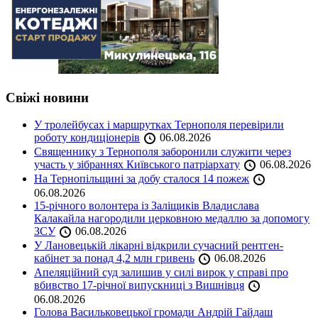
Свіжі новини
У тролейбусах і маршрутках Тернополя перевірили
роботу кондиціонерів
06.08.2026
Священнику з Тернополя заборонили служити через
участь у зібраннях Київського патріархату
06.08.2026
На Тернопільщині за добу сталося 14 пожеж
06.08.2026
15-річного волонтера із Заліщиків Владислава
Калакайла нагородили церковною медаллю за допомогу
ЗСУ
06.08.2026
У Лановецькій лікарні відкрили сучасний рентген-
кабінет за понад 4,2 млн гривень
06.08.2026
Апеляційний суд залишив у силі вирок у справі про
вбивство 17-річної випускниці з Вишнівця
06.08.2026
Голова Васильковецької громади Андрій Гайдаш