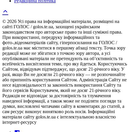
Редакційна політика
© 2026 Усі права на інформаційні матеріали, розміщені на
сайті ГОЛОС / golos.te.ua, захищені українським
законодавством про авторське право та інші суміжні права.
При використанні, передруку інформаційних та
фото-,відеоматеріалів сайту, гіперпосилання на ГОЛОС /
golos.te.ua має міститися в першому абзаці тексту. Точка зору
редакції може не збігатися з точкою зору автора, а усі
опубліковані матеріали не претендують на об’єктивність та
всебічність висвітлення теми, про яку йдеться. Користуючись
Сайтом, відвідувач підтверджує, що досяг 21-річного віку. У
разі, якщо Ви не досягли 21-річного віку — не розпочинайте
або припиніть користування Сайтом. Адміністрація Сайту не
несе відповідальності за законність використання Сайту та
його сервісів Користувачем, який не досяг 21-річного віку.
Редакція не відповідає за достовірність та тлумачення
наведеної інформації, а також може не поділяти погляди та
думки, висловлені читачами сайту в коментарях до статей, а
сам ресурс виконує винятково роль носія. Інформаційні
матеріали сайту golos.te.ua є інтелектуальною власністю
інтернет-ресурсу