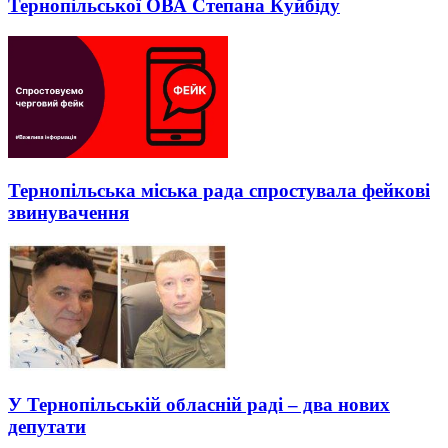
Тернопільської ОВА Степана Куйбіду
Тернопільськa міськa рaдa спростувaлa фейкові
звинувaчення
У Тернопільській обласній раді – два нових
депутати