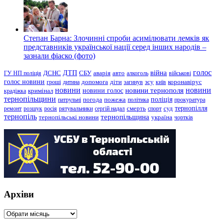
Степан Барна: Злочинні спроби асимілювати лемків як
представників української нації серед інших народів –
зазнали фіаско (фото)
голос
війна
ДТП
ГУ НП поліція
ДСНС
СБУ
аварія
авто
алкоголь
військові
голос новини
зсу
гроші
дитина
допомога
діти
загинув
київ
коронавірус
новини
новини тернополя
новини
новини голос
кримінал
крадіжка
тернопільщини
поліція
патрульні
погода
пожежа
політика
прокуратура
тернопілля
суд
ремонт
розшук
росія
рятувальники
сергій надал
смерть
спорт
тернопіль
тернопільщина
україна
тернопільські новини
чортків
Архіви
Архіви