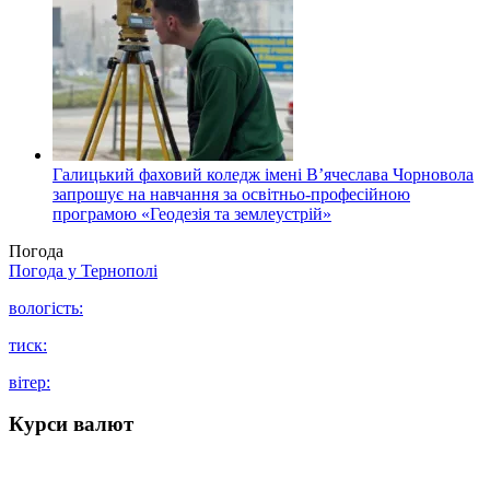
Галицький фаховий коледж імені В’ячеслава Чорновола
запрошує на навчання за освітньо-професійною
програмою «Геодезія та землеустрій»
Погода
Погода у
Тернополі
вологість:
тиск:
вітер:
Курси валют