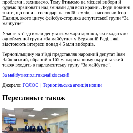
проблеми і захищаємо. Тому йтимемо на місцеві вибори й
будемо працювати над змінами для всієї країни. Люди повинні
знати, що вони – господарі на своїй землі», – наголосив Ігор
Палиця, якого цитує фейсбук-сторінка депутатської групи “За
майбутнє”.
Участь в з’їзді взяли депутати-мажоритарники, які входять до
однойменної групи «За майбутнє» у Верховній Раді, і які
відстоюють інтереси понад 4,5 млн виборців.
Тернопільщину на з’їзді представляв народний депутат Іван
Чайківський, обраний в 165 мажоритарному окрузі та який
також входить в парламентську групу “За майбутнє”.
За майбутнє
політика
чайківський
Джерело:
ГОЛОС || Тернопільська агенція новин
Перегляньте також