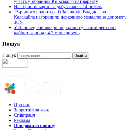
участь у зібраннях Київського патріархату
На Тернопільщині за добу сталося 14 пожеж
15-річного волонтера із Заліщиків Владислава
Калакайла нагородили церковною медаллю за допомогу
ЗСУ
У Лановецькій лікарні відкрили сучасний рентген-
кабінет за понад 4,2 млн гривень
Пошук
Пошук
Знайти
Про нас
Зворотній зв’язок
Співпраця
Реклама
Повідомити новину