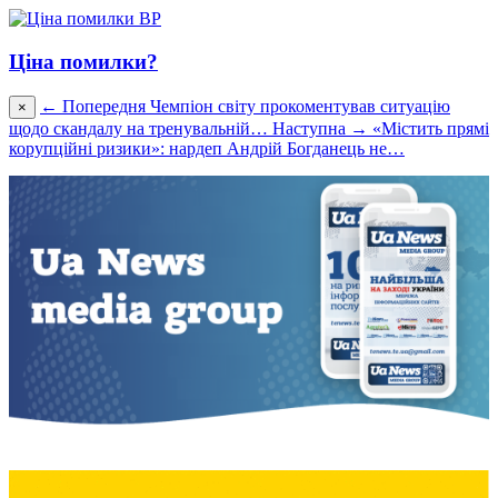
Ціна помилки?
← Попередня
Чемпіон світу прокоментував ситуацію
×
щодо скандалу на тренувальній…
Наступна →
«Містить прямі
корупційні ризики»: нардеп Андрій Богданець не…