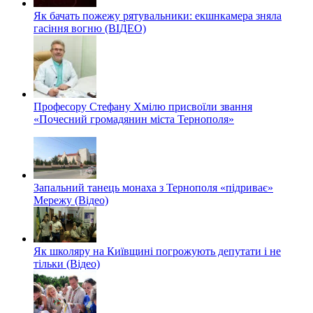
Як бачать пожежу рятувальники: екшнкамера зняла
гасіння вогню (ВІДЕО)
Професору Стефану Хмілю присвоїли звання
«Почесний громадянин міста Тернополя»
Запальний танець монаха з Тернополя «підриває»
Мережу (Відео)
Як школяру на Київщині погрожують депутати і не
тільки (Відео)