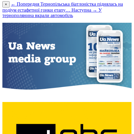
← Попередня
Тернопільська біатлоністка піднялась на
×
подіум естафетної гонки етапу…
Наступна →
У
тернополянина вкрали автомобіль