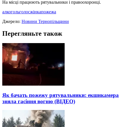
На місці працюють рятувальники і правоохоронці.
алкоголь
голос
жінка
пожежа
Джерело:
Новини Тернопільщини
Перегляньте також
Як бачать пожежу рятувальники: екшнкамера
зняла гасіння вогню (ВІДЕО)