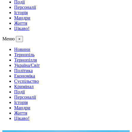
Події
Персоналії
Історія
Мандри
Життя
Цікаво!
Меню
×
Новини
Тернопіль
Тернопілля
Україна/Світ
Політика
Економіка
Суспільство
Кримінал
Події
Персоналії
Історія
Мандри
Життя
Цікаво!