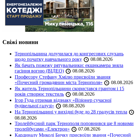
Свіжі новини
Тернопільщина долучилася до конгресових слухань
щодо початку навчального року
08.08.2026
Як бачать пожежу рятувальники: екшнкамера зняла
гасіння вогню (ВІДЕО)
08.08.2026
Професору Стефану Хмілю присвоїли звання
«Почесний громадянин міста Тернополя»
08.08.2026
Як житель Тернопільщини скористався грантом і 15
років створює текстиль
08.08.2026
Ігор Гуда отримав відзнаку «Візіонер сучасної
будівельної галузі»
08.08.2026
На Тернопільщині у вихідні буде до 28 градусів тепла
08.08.2026
Тролейбусний парк Тернополя поповнився ще 8 новими
тролейбусами «Електрон»
07.08.2026
Кардиналу Миколі Бичку присвоїли звання «Почесний