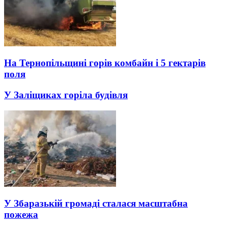
На Тернопільщині горів комбайн і 5 гектарів
поля
У Заліщиках горіла будівля
У Збаразькій громаді сталася масштабна
пожежа