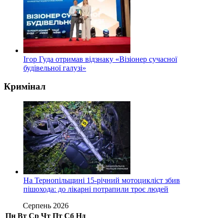
Ігор Гуда отримав відзнаку «Візіонер сучасної
будівельної галузі»
Кримінал
На Тернопільщині 15-річний мотоцикліст збив
пішохода: до лікарні потрапили троє людей
Серпень 2026
Пн
Вт
Ср
Чт
Пт
Сб
Нд