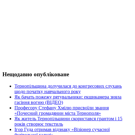
Нещодавно опубліковане
Тернопільщина долучилася до конгресових слухань
щодо початку навчального року
Як бачать пожежу рятувальники: екшнкамера зняла
гасіння вогню (ВІДЕО)
Професору Стефану Хмілю присвоїли звання
«Почесний громадянин міста Тернополя»
Як житель Тернопільщини скористався грантом і 15
років створює текстиль
Ігор Гуда отримав відзнаку «Візіонер сучасної
будівельної галузі»