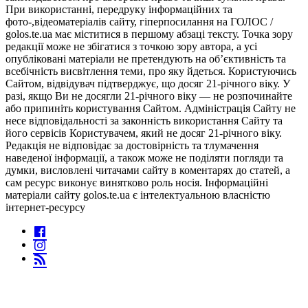
При використанні, передруку інформаційних та
фото-,відеоматеріалів сайту, гіперпосилання на ГОЛОС /
golos.te.ua має міститися в першому абзаці тексту. Точка зору
редакції може не збігатися з точкою зору автора, а усі
опубліковані матеріали не претендують на об’єктивність та
всебічність висвітлення теми, про яку йдеться. Користуючись
Сайтом, відвідувач підтверджує, що досяг 21-річного віку. У
разі, якщо Ви не досягли 21-річного віку — не розпочинайте
або припиніть користування Сайтом. Адміністрація Сайту не
несе відповідальності за законність використання Сайту та
його сервісів Користувачем, який не досяг 21-річного віку.
Редакція не відповідає за достовірність та тлумачення
наведеної інформації, а також може не поділяти погляди та
думки, висловлені читачами сайту в коментарях до статей, а
сам ресурс виконує винятково роль носія. Інформаційні
матеріали сайту golos.te.ua є інтелектуальною власністю
інтернет-ресурсу