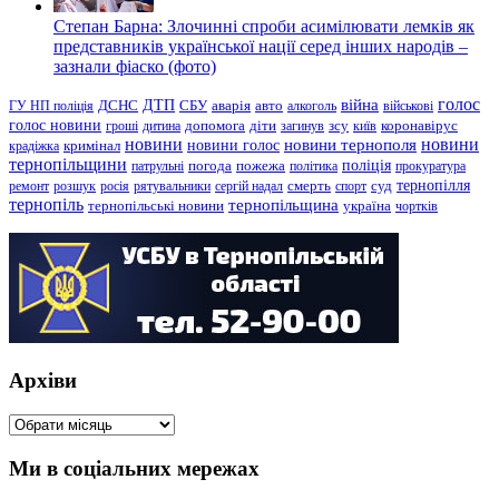
Степан Барна: Злочинні спроби асимілювати лемків як
представників української нації серед інших народів –
зазнали фіаско (фото)
голос
війна
ДТП
ГУ НП поліція
ДСНС
СБУ
аварія
авто
алкоголь
військові
голос новини
зсу
гроші
дитина
допомога
діти
загинув
київ
коронавірус
новини
новини тернополя
новини
новини голос
кримінал
крадіжка
тернопільщини
поліція
патрульні
погода
пожежа
політика
прокуратура
тернопілля
суд
ремонт
розшук
росія
рятувальники
сергій надал
смерть
спорт
тернопіль
тернопільщина
україна
тернопільські новини
чортків
Архіви
Архіви
Ми в соціальних мережах