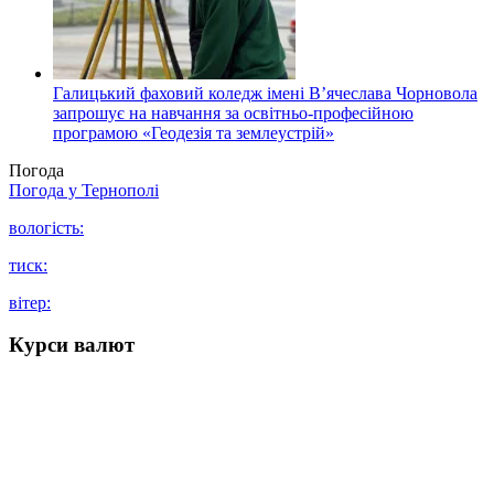
Галицький фаховий коледж імені В’ячеслава Чорновола
запрошує на навчання за освітньо-професійною
програмою «Геодезія та землеустрій»
Погода
Погода у
Тернополі
вологість:
тиск:
вітер:
Курси валют