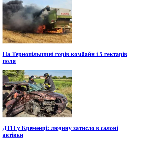
На Тернопільщині горів комбайн і 5 гектарів
поля
ДТП у Кременці: людину затисло в салоні
автівки