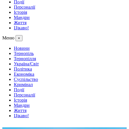
Події
Персоналії
Історія
Мандри
Життя
Цікаво!
Меню
×
Новини
Тернопіль
Тернопілля
Україна/Світ
Політика
Економіка
Суспільство
Кримінал
Події
Персоналії
Історія
Мандри
Життя
Цікаво!