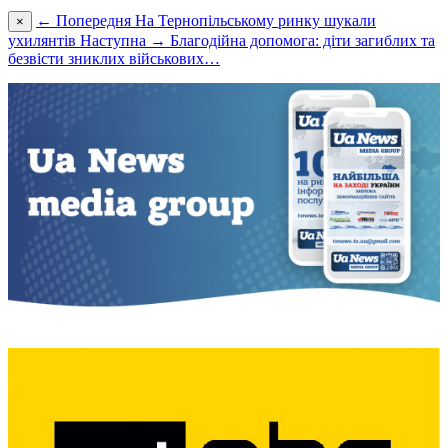
← Попередня
На Тернопільському ринку шукали
×
ухилянтів
Наступна →
Благодійна допомога: діти загиблих та
безвісти зниклих військових…