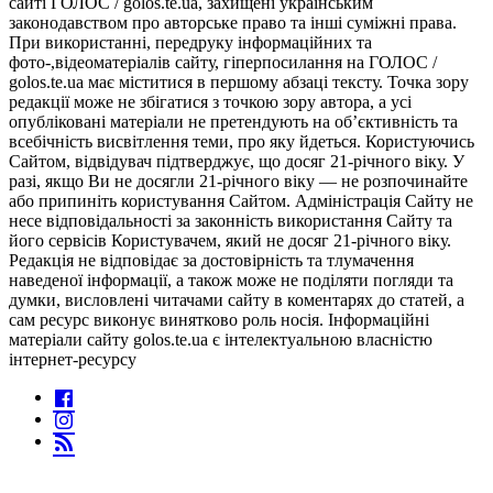
сайті ГОЛОС / golos.te.ua, захищені українським
законодавством про авторське право та інші суміжні права.
При використанні, передруку інформаційних та
фото-,відеоматеріалів сайту, гіперпосилання на ГОЛОС /
golos.te.ua має міститися в першому абзаці тексту. Точка зору
редакції може не збігатися з точкою зору автора, а усі
опубліковані матеріали не претендують на об’єктивність та
всебічність висвітлення теми, про яку йдеться. Користуючись
Сайтом, відвідувач підтверджує, що досяг 21-річного віку. У
разі, якщо Ви не досягли 21-річного віку — не розпочинайте
або припиніть користування Сайтом. Адміністрація Сайту не
несе відповідальності за законність використання Сайту та
його сервісів Користувачем, який не досяг 21-річного віку.
Редакція не відповідає за достовірність та тлумачення
наведеної інформації, а також може не поділяти погляди та
думки, висловлені читачами сайту в коментарях до статей, а
сам ресурс виконує винятково роль носія. Інформаційні
матеріали сайту golos.te.ua є інтелектуальною власністю
інтернет-ресурсу