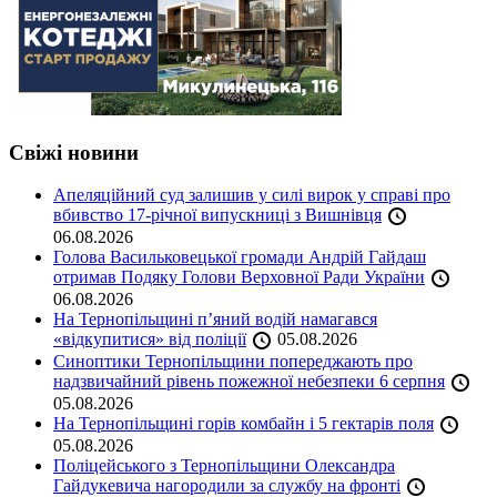
Свіжі новини
Апеляційний суд залишив у силі вирок у справі про
вбивство 17-річної випускниці з Вишнівця
06.08.2026
Голова Васильковецької громади Андрій Гайдаш
отримав Подяку Голови Верховної Ради України
06.08.2026
На Тернопільщині п’яний водій намагався
«відкупитися» від поліції
05.08.2026
Синоптики Тернопільщини попереджають про
надзвичайний рівень пожежної небезпеки 6 серпня
05.08.2026
На Тернопільщині горів комбайн і 5 гектарів поля
05.08.2026
Поліцейського з Тернопільщини Олександра
Гайдукевича нагородили за службу на фронті