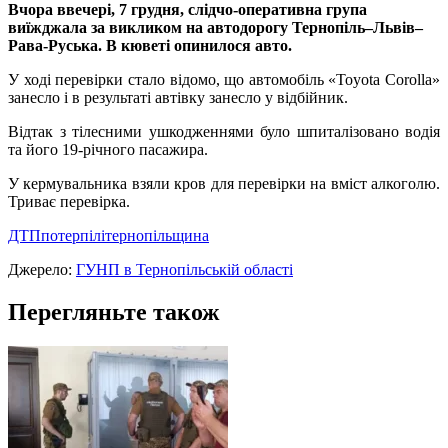
Вчора ввечері, 7 грудня, слідчо-оперативна група
виїжджала за викликом на автодорогу Тернопіль–Львів–
Рава-Руська. В кюветі опинилося авто.
У ході перевірки стало відомо, що автомобіль «Toyota Corolla»
занесло і в результаті автівку занесло у відбійник.
Відтак з тілесними ушкодженнями було шпиталізовано водія
та його 19-річного пасажира.
У кермувальника взяли кров для перевірки на вміст алкоголю.
Триває перевірка.
ДТП
потерпілі
тернопільщина
Джерело:
ГУНП в Тернопільській області
Перегляньте також