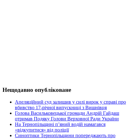
Нещодавно опубліковане
Апеляційний суд залишив у силі вирок у справі про
вбивство 17-річної випускниці з Вишнівця
Голова Васильковецької громади Андрій Гайдаш
отримав Подяку Голови Верховної Ради України
На Тернопільщині п’яний водій намагався
«відкупитися» від поліції
Синоптики Тернопільщини попереджають про