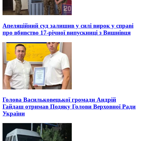
Апеляційний суд залишив у силі вирок у справі
про вбивство 17-річної випускниці з Вишнівця
Голова Васильковецької громади Андрій
Гайдаш отримав Подяку Голови Верховної Ради
України