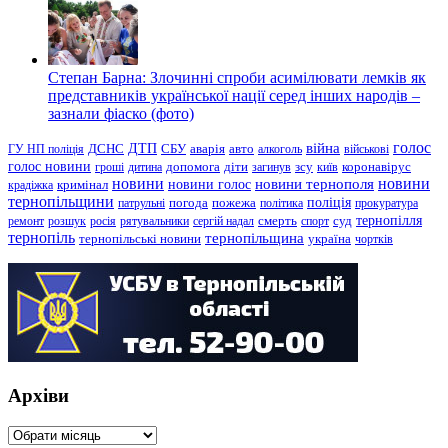
Степан Барна: Злочинні спроби асимілювати лемків як
представників української нації серед інших народів –
зазнали фіаско (фото)
голос
війна
ДТП
ГУ НП поліція
ДСНС
СБУ
аварія
авто
алкоголь
військові
голос новини
зсу
гроші
дитина
допомога
діти
загинув
київ
коронавірус
новини
новини тернополя
новини
новини голос
кримінал
крадіжка
тернопільщини
поліція
патрульні
погода
пожежа
політика
прокуратура
тернопілля
суд
ремонт
розшук
росія
рятувальники
сергій надал
смерть
спорт
тернопіль
тернопільщина
україна
тернопільські новини
чортків
Архіви
Архіви