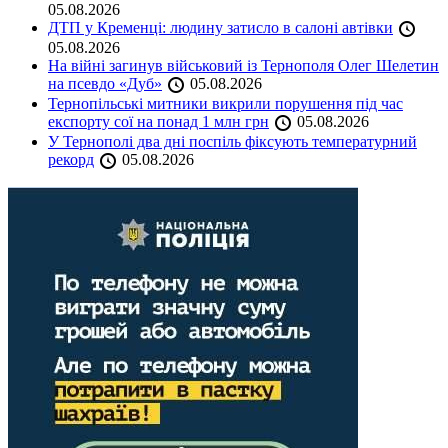
05.08.2026
ДТП у Кременці: людину затисло в салоні автівки
05.08.2026
На війні загинув військовий із Тернополя Олег Шелетин
на псевдо «Дуб»
05.08.2026
Тернопільські митники викрили порушення під час
експорту сої на понад 1 млн грн
05.08.2026
У Тернополі два дні поспіль фіксують температурний
рекорд
05.08.2026