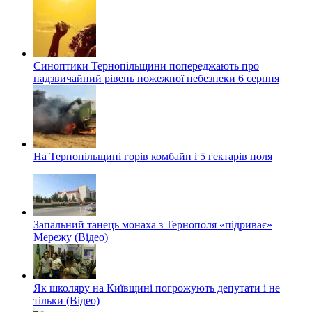
Синоптики Тернопільщини попереджають про
надзвичайний рівень пожежної небезпеки 6 серпня
На Тернопільщині горів комбайн і 5 гектарів поля
Запальний танець монаха з Тернополя «підриває»
Мережу (Відео)
Як школяру на Київщині погрожують депутати і не
тільки (Відео)