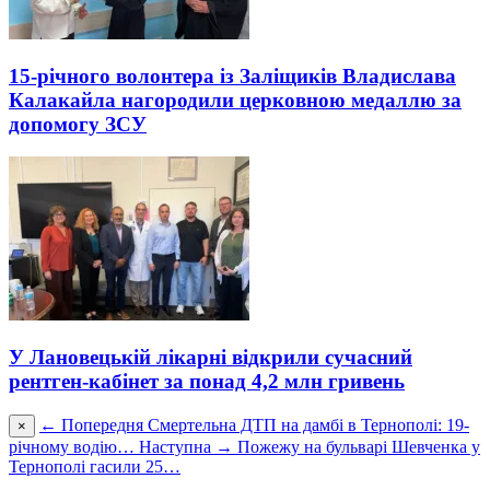
15-річного волонтера із Заліщиків Владислава
Калакайла нагородили церковною медаллю за
допомогу ЗСУ
У Лановецькій лікарні відкрили сучасний
рентген-кабінет за понад 4,2 млн гривень
← Попередня
Смертельна ДТП на дамбі в Тернополі: 19-
×
річному водію…
Наступна →
Пожежу на бульварі Шевченка у
Тернополі гасили 25…