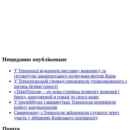
Нещодавно опубліковане
У Тернополі відкриють виставку живопису та
скульптури закарпатського подружжя митців Корж
У Тернопільській громаді призначили уповноваженого з
питань безбар’єрності
«ТернОпілля» – це нова сторінка розвитку компанії і
бренд, народжений в повазі до свого краю
У тролейбусах і маршрутках Тернополя перевірили
роботу кондиціонерів
Священнику з Тернополя заборонили служити через
участь у зібраннях Київського патріархату
Пошук