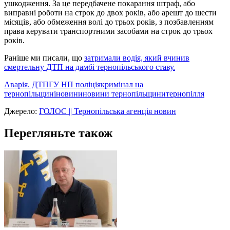
ушкодження. За це передбачене покарання штраф, або
виправні роботи на строк до двох років, або арешт до шести
місяців, або обмеження волі до трьох років, з позбавленням
права керувати транспортними засобами на строк до трьох
років.
Раніше ми писали, що
затримали водія, який вчинив
смертельну ДТП на дамбі тернопільського ставу.
Аварія. ДТП
ГУ НП поліція
кримінал на
тернопільщині
новини
новини тернопільщини
тернопілля
Джерело:
ГОЛОС || Тернопільська агенція новин
Перегляньте також