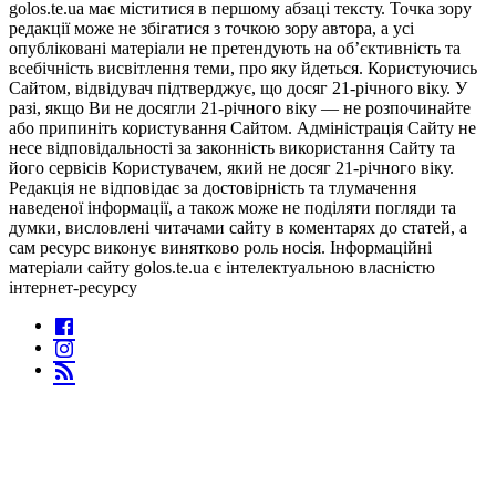
golos.te.ua має міститися в першому абзаці тексту. Точка зору
редакції може не збігатися з точкою зору автора, а усі
опубліковані матеріали не претендують на об’єктивність та
всебічність висвітлення теми, про яку йдеться. Користуючись
Сайтом, відвідувач підтверджує, що досяг 21-річного віку. У
разі, якщо Ви не досягли 21-річного віку — не розпочинайте
або припиніть користування Сайтом. Адміністрація Сайту не
несе відповідальності за законність використання Сайту та
його сервісів Користувачем, який не досяг 21-річного віку.
Редакція не відповідає за достовірність та тлумачення
наведеної інформації, а також може не поділяти погляди та
думки, висловлені читачами сайту в коментарях до статей, а
сам ресурс виконує винятково роль носія. Інформаційні
матеріали сайту golos.te.ua є інтелектуальною власністю
інтернет-ресурсу