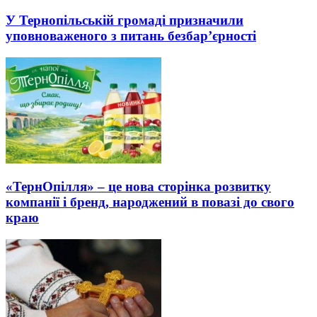
У Тернопільській громаді призначили
уповноваженого з питань безбар’єрності
«ТернОпілля» – це нова сторінка розвитку
компанії і бренд, народжений в повазі до свого
краю