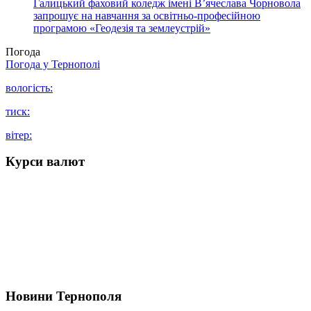
Галицький фаховий коледж імені В’ячеслава Чорновола
запрошує на навчання за освітньо-професійною
програмою «Геодезія та землеустрій»
Погода
Погода у
Тернополі
вологість:
тиск:
вітер:
Курси валют
Новини Тернополя