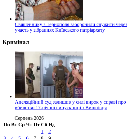
Священнику з Тернополя заборонили служити через
участь у зібраннях Київського патріархату
Кримінал
Апеляційний суд залишив у силі вирок у справі про
вбивство 17-річної випускниці з Вишнівця
Серпень 2026
Пн
Вт
Ср
Чт
Пт
Сб
Нд
1
2
3
4
5
6
7
8
9