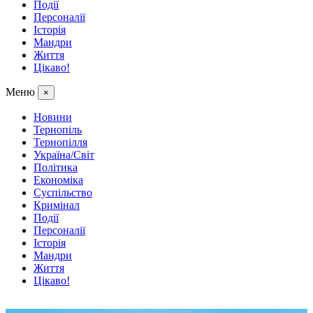
Події
Персоналії
Історія
Мандри
Життя
Цікаво!
Меню
×
Новини
Тернопіль
Тернопілля
Україна/Світ
Політика
Економіка
Суспільство
Кримінал
Події
Персоналії
Історія
Мандри
Життя
Цікаво!