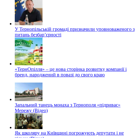
У Тернопільській громаді призначили уповноваженого з
питань безбар’єрності
«ТернОпілля» – це нова сторінка розвитку компанії і
бренд, народжений в повазі до свого краю
Запальний танець монаха з Тернополя «підриває»
Мережу (Відео)
Як школяру на Київщині погрожують депутати і не