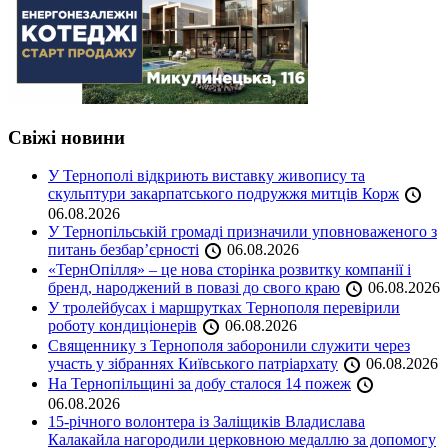
Свіжі новини
У Тернополі відкриють виставку живопису та
скульптури закарпатського подружжя митців Корж
06.08.2026
У Тернопільській громаді призначили уповноваженого з
питань безбар’єрності
06.08.2026
«ТернОпілля» – це нова сторінка розвитку компанії і
бренд, народжений в повазі до свого краю
06.08.2026
У тролейбусах і маршрутках Тернополя перевірили
роботу кондиціонерів
06.08.2026
Священнику з Тернополя заборонили служити через
участь у зібраннях Київського патріархату
06.08.2026
На Тернопільщині за добу сталося 14 пожеж
06.08.2026
15-річного волонтера із Заліщиків Владислава
Калакайла нагородили церковною медаллю за допомогу