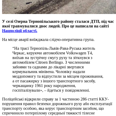
У селі Озерна Тернопільського району сталася ДТП, під час
якої травмувалися двоє людей. Про це написали на сайті
Нацполіції області.
На місце аварії виїжджала слідчо-оперативна група.
“На трасі Тернопіль-Львів-Рава-Руська житель
Черкас, керуючи автомобілем Volkswagen Т4,
виїхав на зустрічну смугу руху та зіткнувся з
автомобілем Citroen Berlingo. З численними
забоями та саднами до лікарні звертався
кермувальник мінівена. Чоловіку надали
меддопомогу та відпустили за місцем проживання,
а от пасажирку з іншого транспортного засобу,
черкащанку 1961 року народження,
госпіталізували», – йдеться у повідомленні.
Поліцейські відкрили справу за 1 частиною 286 статті ККУ-
порушення правил безпеки дорожнього руху або експлуатації
транспорту особою, яка керує транспортним засобом, що
спричинило потерпілому середньої тяжкості тілесне