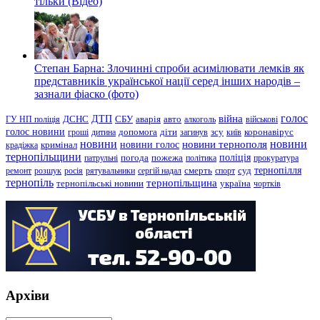
тільки (Відео)
Степан Барна: Злочинні спроби асимілювати лемків як
представників української нації серед інших народів –
зазнали фіаско (фото)
голос
війна
ДТП
ГУ НП поліція
ДСНС
СБУ
аварія
авто
алкоголь
військові
голос новини
зсу
гроші
дитина
допомога
діти
загинув
київ
коронавірус
новини
новини тернополя
новини
новини голос
кримінал
крадіжка
тернопільщини
поліція
патрульні
погода
пожежа
політика
прокуратура
тернопілля
суд
ремонт
розшук
росія
рятувальники
сергій надал
смерть
спорт
тернопіль
тернопільщина
україна
тернопільські новини
чортків
Архіви