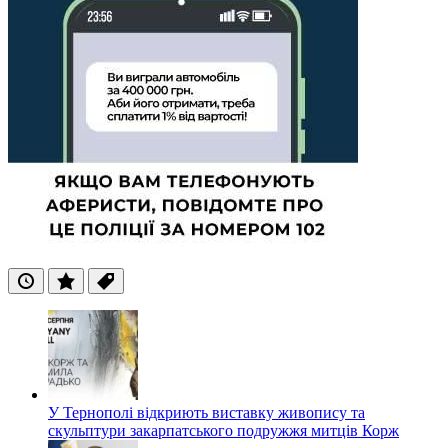
Останні
Популярні
Теги
У Тернополі відкриють виставку живопису та
скульптури закарпатського подружжя митців Корж