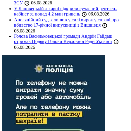
ЗСУ
06.08.2026
У Лановецькій лікарні відкрили сучасний рентген-
кабінет за понад 4,2 млн гривень
06.08.2026
Апеляційний суд залишив у силі вирок у справі про
вбивство 17-річної випускниці з Вишнівця
06.08.2026
Голова Васильковецької громади Андрій Гайдаш
отримав Подяку Голови Верховної Ради України
06.08.2026