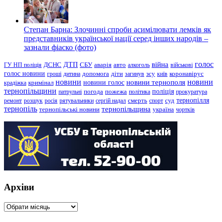
Степан Барна: Злочинні спроби асимілювати лемків як
представників української нації серед інших народів –
зазнали фіаско (фото)
голос
війна
ДТП
ГУ НП поліція
ДСНС
СБУ
аварія
авто
алкоголь
військові
голос новини
зсу
гроші
дитина
допомога
діти
загинув
київ
коронавірус
новини
новини тернополя
новини
новини голос
кримінал
крадіжка
тернопільщини
поліція
патрульні
погода
пожежа
політика
прокуратура
тернопілля
суд
ремонт
розшук
росія
рятувальники
сергій надал
смерть
спорт
тернопіль
тернопільщина
україна
тернопільські новини
чортків
Архіви
Архіви