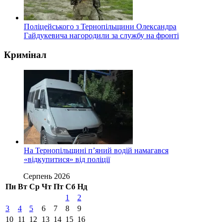
Поліцейського з Тернопільщини Олександра
Гайдукевича нагородили за службу на фронті
Кримінал
На Тернопільщині п’яний водій намагався
«відкупитися» від поліції
Серпень 2026
Пн
Вт
Ср
Чт
Пт
Сб
Нд
1
2
3
4
5
6
7
8
9
10
11
12
13
14
15
16