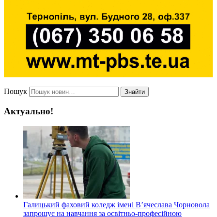
Пошук
Знайти
Актуально!
Галицький фаховий коледж імені В’ячеслава Чорновола
запрошує на навчання за освітньо-професійною