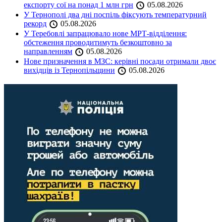
експорту сої на понад 1 млн грн
05.08.2026
У Тернополі два дні поспіль фіксують температурний
рекорд
05.08.2026
У Теребовлі запрацювало нове МРТ-відділення:
обстеження проводитимуть безкоштовно за
направленням
05.08.2026
Нове призначення в МЗС: керівні посади отримали двоє
вихідців із Тернопільщини
05.08.2026