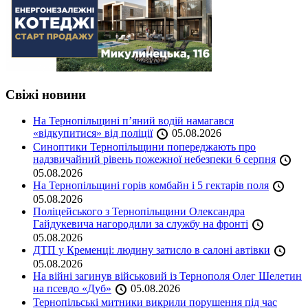
Свіжі новини
На Тернопільщині п’яний водій намагався
«відкупитися» від поліції
05.08.2026
Синоптики Тернопільщини попереджають про
надзвичайний рівень пожежної небезпеки 6 серпня
05.08.2026
На Тернопільщині горів комбайн і 5 гектарів поля
05.08.2026
Поліцейського з Тернопільщини Олександра
Гайдукевича нагородили за службу на фронті
05.08.2026
ДТП у Кременці: людину затисло в салоні автівки
05.08.2026
На війні загинув військовий із Тернополя Олег Шелетин
на псевдо «Дуб»
05.08.2026
Тернопільські митники викрили порушення під час