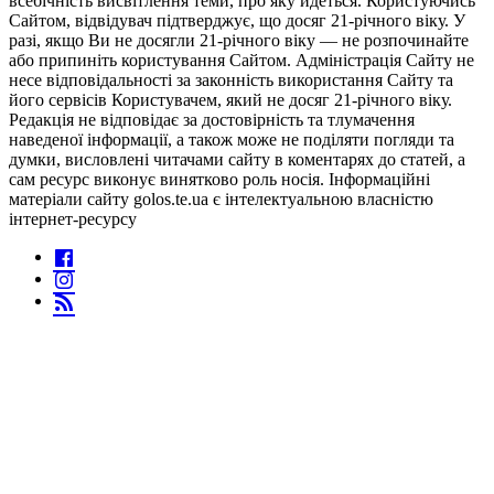
всебічність висвітлення теми, про яку йдеться. Користуючись
Сайтом, відвідувач підтверджує, що досяг 21-річного віку. У
разі, якщо Ви не досягли 21-річного віку — не розпочинайте
або припиніть користування Сайтом. Адміністрація Сайту не
несе відповідальності за законність використання Сайту та
його сервісів Користувачем, який не досяг 21-річного віку.
Редакція не відповідає за достовірність та тлумачення
наведеної інформації, а також може не поділяти погляди та
думки, висловлені читачами сайту в коментарях до статей, а
сам ресурс виконує винятково роль носія. Інформаційні
матеріали сайту golos.te.ua є інтелектуальною власністю
інтернет-ресурсу