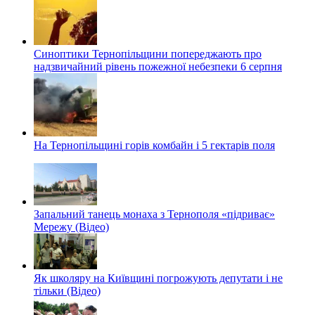
Синоптики Тернопільщини попереджають про
надзвичайний рівень пожежної небезпеки 6 серпня
На Тернопільщині горів комбайн і 5 гектарів поля
Запальний танець монаха з Тернополя «підриває»
Мережу (Відео)
Як школяру на Київщині погрожують депутати і не
тільки (Відео)