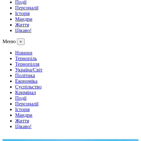
Події
Персоналії
Історія
Мандри
Життя
Цікаво!
Меню
×
Новини
Тернопіль
Тернопілля
Україна/Світ
Політика
Економіка
Суспільство
Кримінал
Події
Персоналії
Історія
Мандри
Життя
Цікаво!