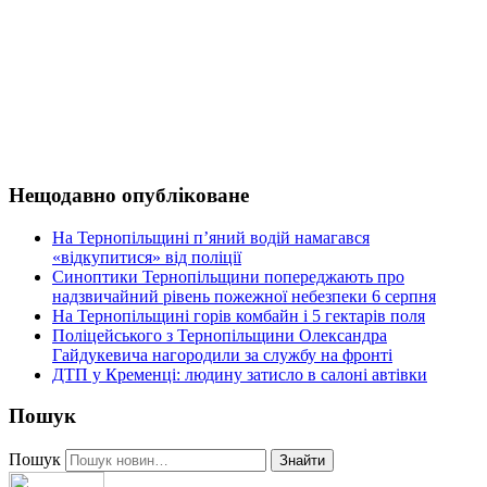
Нещодавно опубліковане
На Тернопільщині п’яний водій намагався
«відкупитися» від поліції
Синоптики Тернопільщини попереджають про
надзвичайний рівень пожежної небезпеки 6 серпня
На Тернопільщині горів комбайн і 5 гектарів поля
Поліцейського з Тернопільщини Олександра
Гайдукевича нагородили за службу на фронті
ДТП у Кременці: людину затисло в салоні автівки
Пошук
Пошук
Знайти