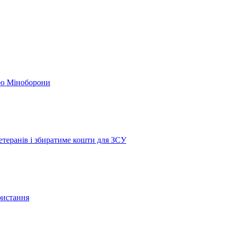
кою Міноборони
етеранів і збиратиме кошти для ЗСУ
ристання