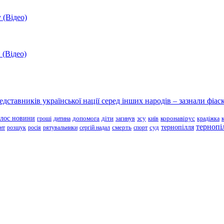
 (Відео)
 (Відео)
ставників української нації серед інших народів – зазнали фіаск
олос новини
зсу
гроші
дитина
допомога
діти
загинув
київ
коронавірус
крадіжка
тернопі
тернопілля
суд
нт
розшук
росія
рятувальники
сергій надал
смерть
спорт