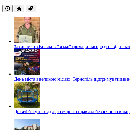
Останні
Популярні
Теги
Захисника з Великогаївської громади нагородять відзна
День міста з великою місією: Тернопіль підтримуватиме в
Дитячі батути: види, розміри та правила безпечного вико