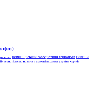
о (фото)
новини
новини тернополя
новини
новини голос
кримінал
ль
тернопільщина
україна
тернопільські новини
чортків