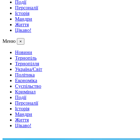
Події
Персоналії
Історія
Мандри
Життя
Цікаво!
Меню
×
Новини
Тернопіль
Тернопілля
Україна/Світ
Політика
Економіка
Суспільство
Кримінал
Події
Персоналії
Історія
Мандри
Життя
Цікаво!