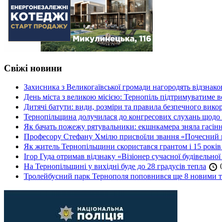
Свіжі новини
Захисника з Великогаївської громади нагородять відзна
День міста з великою місією: Тернопіль підтримуватиме в
Дитячі батути: види, розміри та правила безпечного вико
Тернопільщина долучилася до конгресових слухань щодо 
Як бачать пожежу рятувальники: екшнкамера зняла гасін
Професору Стефану Хмілю присвоїли звання «Почесний 
Як житель Тернопільщини скористався грантом і 15 років
Ігор Гуда отримав відзнаку «Візіонер сучасної будівельної
На Тернопільщині у вихідні буде до 28 градусів тепла
0
Тролейбусний парк Тернополя поповнився ще 8 новими 