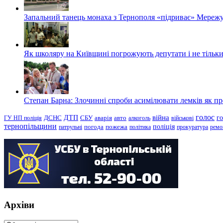
Запальний танець монаха з Тернополя «підриває» Мережу
Як школяру на Київщині погрожують депутати і не тільки
Степан Барна: Злочинні спроби асимілювати лемків як пред
голос
війна
г
ДТП
ГУ НП поліція
ДСНС
СБУ
аварія
авто
алкоголь
військові
тернопільщини
поліція
патрульні
погода
пожежа
політика
прокуратура
ремо
Архіви