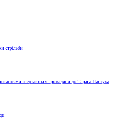
ки стрільби
и питаннями звертаються громадяни до Тараса Пастуха
ади