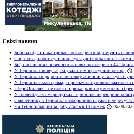
Свіжі новини
Бойова підготовка триває: артилеристи відточують навич
Соцзахист, робота установ, культурні ініціативи: з яким
Бої, поранення і повернення: шлях артилериста 44-ї бриг
У Тернополі знову зафіксували температурний рекорд
У Тернополі відкриють виставку живопису та скульптур
У Тернопільській громаді призначили уповноваженого з п
«ТернОпілля» – це нова сторінка розвитку компанії і бре
У тролейбусах і маршрутках Тернополя перевірили робот
Священнику з Тернополя заборонили служити через участь
На Тернопільщині за добу сталося 14 пожеж
06.08.202