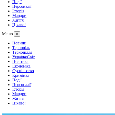
Події
Персоналії
Історія
Мандри
Життя
Цікаво!
Меню
×
Новини
Тернопіль
Тернопілля
Україна/Світ
Політика
Економіка
Суспільство
Кримінал
Події
Персоналії
Історія
Мандри
Життя
Цікаво!