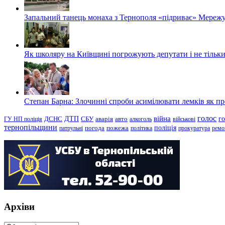
Запальний танець монаха з Тернополя «підриває» Мережу
Як школяру на Київщині погрожують депутати і не тільки
Степан Барна: Злочинні спроби асимілювати лемків як пред
голос
війна
г
ДТП
ГУ НП поліція
ДСНС
СБУ
аварія
авто
алкоголь
військові
тернопільщини
поліція
патрульні
погода
пожежа
політика
прокуратура
ремо
Архіви