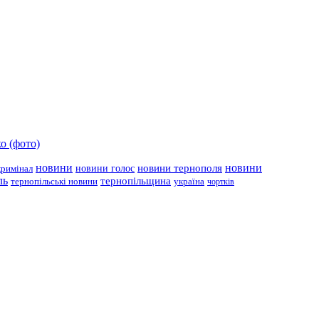
о (фото)
новини
новини тернополя
новини
новини голос
кримінал
ль
тернопільщина
україна
тернопільські новини
чортків