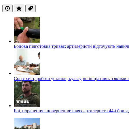
Останні
Популярні
Теги
Бойова підготовка триває: артилеристи відточують навич
Соцзахист, робота установ, культурні ініціативи: з яким
Бої, поранення і повернення: шлях артилериста 44-ї бриг