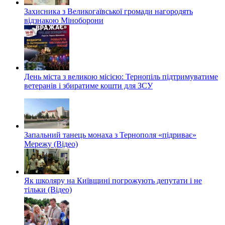
Захисника з Великогаївської громади нагородять
відзнакою Міноборони
День міста з великою місією: Тернопіль підтримуватиме
ветеранів і збиратиме кошти для ЗСУ
Запальний танець монаха з Тернополя «підриває»
Мережу (Відео)
Як школяру на Київщині погрожують депутати і не
тільки (Відео)