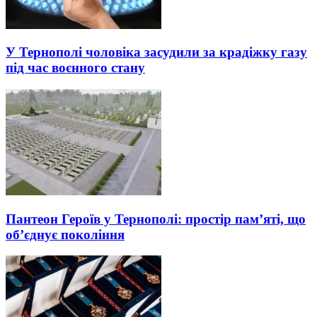
У Тернополі чоловіка засудили за крадіжку газу
під час воєнного стану
Пантеон Героїв у Тернополі: простір пам’яті, що
об’єднує покоління