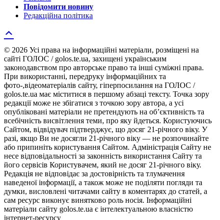
Повідомити новину
Редакційна політика
© 2026 Усі права на інформаційні матеріали, розміщені на
сайті ГОЛОС / golos.te.ua, захищені українським
законодавством про авторське право та інші суміжні права.
При використанні, передруку інформаційних та
фото-,відеоматеріалів сайту, гіперпосилання на ГОЛОС /
golos.te.ua має міститися в першому абзаці тексту. Точка зору
редакції може не збігатися з точкою зору автора, а усі
опубліковані матеріали не претендують на об’єктивність та
всебічність висвітлення теми, про яку йдеться. Користуючись
Сайтом, відвідувач підтверджує, що досяг 21-річного віку. У
разі, якщо Ви не досягли 21-річного віку — не розпочинайте
або припиніть користування Сайтом. Адміністрація Сайту не
несе відповідальності за законність використання Сайту та
його сервісів Користувачем, який не досяг 21-річного віку.
Редакція не відповідає за достовірність та тлумачення
наведеної інформації, а також може не поділяти погляди та
думки, висловлені читачами сайту в коментарях до статей, а
сам ресурс виконує винятково роль носія. Інформаційні
матеріали сайту golos.te.ua є інтелектуальною власністю
інтернет-ресурсу