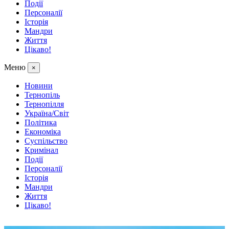
Події
Персоналії
Історія
Мандри
Життя
Цікаво!
Меню
×
Новини
Тернопіль
Тернопілля
Україна/Світ
Політика
Економіка
Суспільство
Кримінал
Події
Персоналії
Історія
Мандри
Життя
Цікаво!