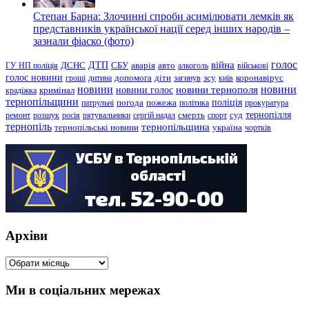
Степан Барна: Злочинні спроби асимілювати лемків як
представників української нації серед інших народів –
зазнали фіаско (фото)
голос
війна
ДТП
ГУ НП поліція
ДСНС
СБУ
аварія
авто
алкоголь
військові
голос новини
зсу
гроші
дитина
допомога
діти
загинув
київ
коронавірус
новини
новини тернополя
новини
новини голос
кримінал
крадіжка
тернопільщини
поліція
патрульні
погода
пожежа
політика
прокуратура
тернопілля
суд
ремонт
розшук
росія
рятувальники
сергій надал
смерть
спорт
тернопіль
тернопільщина
україна
тернопільські новини
чортків
Архіви
Архіви
Ми в соціальних мережах