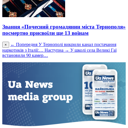
Звання «Почесний громадянин міста Тернополя»
посмертно присвоїли ще 13 воїнам
← Попередня
У Тернополі викрили канал постачання
×
наркотиків з Італії:…
Наступна →
У школі села Великі Гаї
встановили 90 камер…