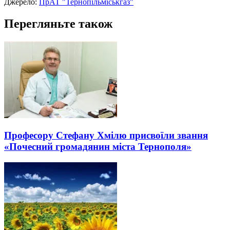
Джерело:
ПрАТ "Тернопільміськгаз"
Перегляньте також
Професору Стефану Хмілю присвоїли звання
«Почесний громадянин міста Тернополя»