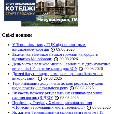
Свіжі новини
У Тернопільському ТЦК відзначили трьох
військовослужбовців
09.08.2026
Захисника з Великогаївської громади нагородять
відзнакою Міноборони
09.08.2026
День міста з великою місією: Тернопіль підтримуватиме
ветеранів і збиратиме кошти для ЗСУ
09.08.2026
Дитячі батути: види, розміри та правила безпечного
використання
09.08.2026
Тернопільщина долучилася до конгресових слухань
щодо початку навчального року
08.08.2026
Як бачать пожежу рятувальники: екшнкамера зняла
гасіння вогню (ВІДЕО)
08.08.2026
Професору Стефану Хмілю присвоїли звання
«Почесний громадянин міста Тернополя»
08.08.2026
Як житель Тернопільщини скористався грантом і 15