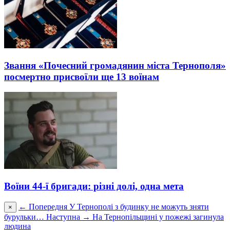
Звання «Почесний громадянин міста Тернополя»
посмертно присвоїли ще 13 воїнам
Воїни 44-ї бригади: різні долі, одна мета
← Попередня
У Тернополі з будинку не можуть зняти
×
бурульки…
Наступна →
На Тернопільщині у пожежі загинула
людина