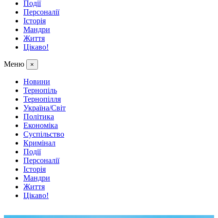
Події
Персоналії
Історія
Мандри
Життя
Цікаво!
Меню
×
Новини
Тернопіль
Тернопілля
Україна/Світ
Політика
Економіка
Суспільство
Кримінал
Події
Персоналії
Історія
Мандри
Життя
Цікаво!