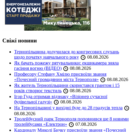
Свіжі новини
Тернопільщина долучилася до конгресових слухань
щодо початку навчального року
08.08.2026
Як бачать пожежу рятувальники: екшнкамера зняла
гасіння вогню (ВІДЕО)
08.08.2026
Професору Стефану Хмілю присвоїли звання
«Почесний громадянин міста Тернополя»
08.08.2026
Як житель Тернопільщини скористався грантом і 15
років створює текстиль
08.08.2026
Ігор Гуда отримав відзнаку «Візіонер сучасної
будівельної галузі»
08.08.2026
На Тернопільщині у вихідні буде до 28 градусів тепла
08.08.2026
Тролейбусний парк Тернополя поповнився ще 8 новими
тролейбусами «Електрон»
07.08.2026
Кардиналу Миколі Бичку присвоїли звання «Почесний