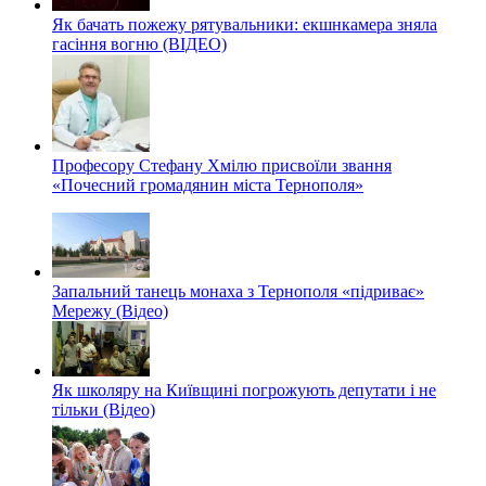
Як бачать пожежу рятувальники: екшнкамера зняла
гасіння вогню (ВІДЕО)
Професору Стефану Хмілю присвоїли звання
«Почесний громадянин міста Тернополя»
Запальний танець монаха з Тернополя «підриває»
Мережу (Відео)
Як школяру на Київщині погрожують депутати і не
тільки (Відео)