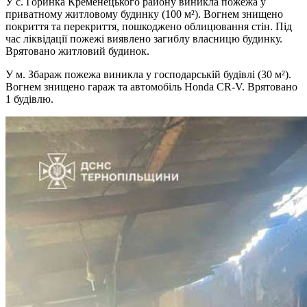
У с. Горинка Кременецького району виникла пожежа у
приватному житловому будинку (100 м²). Вогнем знищено
покриття та перекриття, пошкоджено облицювання стін. Під
час ліквідації пожежі виявлено загиблу власницю будинку.
Врятовано житловий будинок.
У м. Збараж пожежа виникла у господарській будівлі (30 м²).
Вогнем знищено гараж та автомобіль Honda CR-V. Врятовано
1 будівлю.