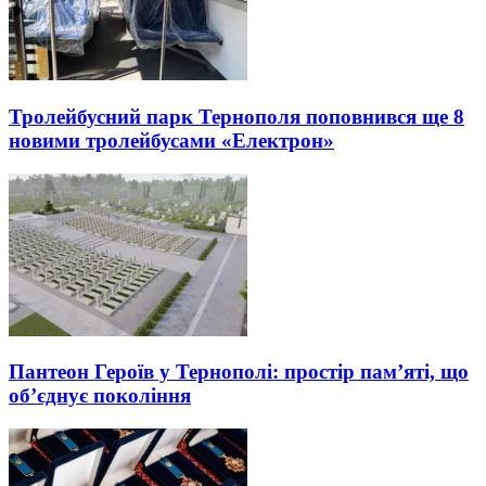
Тролейбусний парк Тернополя поповнився ще 8
новими тролейбусами «Електрон»
Пантеон Героїв у Тернополі: простір пам’яті, що
об’єднує покоління