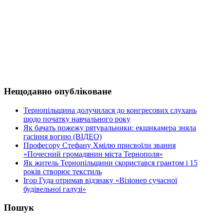
Нещодавно опубліковане
Тернопільщина долучилася до конгресових слухань
щодо початку навчального року
Як бачать пожежу рятувальники: екшнкамера зняла
гасіння вогню (ВІДЕО)
Професору Стефану Хмілю присвоїли звання
«Почесний громадянин міста Тернополя»
Як житель Тернопільщини скористався грантом і 15
років створює текстиль
Ігор Гуда отримав відзнаку «Візіонер сучасної
будівельної галузі»
Пошук