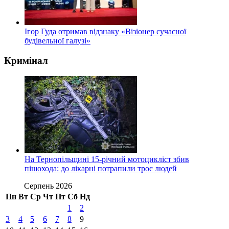
Ігор Гуда отримав відзнаку «Візіонер сучасної
будівельної галузі»
Кримінал
На Тернопільщині 15-річний мотоцикліст збив
пішохода: до лікарні потрапили троє людей
Серпень 2026
Пн
Вт
Ср
Чт
Пт
Сб
Нд
1
2
3
4
5
6
7
8
9