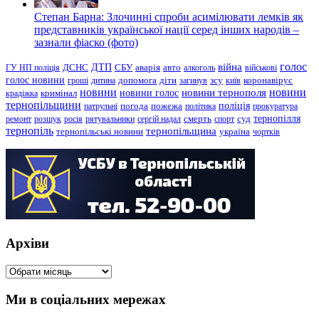
Степан Барна: Злочинні спроби асимілювати лемків як
представників української нації серед інших народів –
зазнали фіаско (фото)
голос
війна
ДТП
ГУ НП поліція
ДСНС
СБУ
аварія
авто
алкоголь
військові
голос новини
зсу
гроші
дитина
допомога
діти
загинув
київ
коронавірус
новини
новини тернополя
новини
новини голос
кримінал
крадіжка
тернопільщини
поліція
патрульні
погода
пожежа
політика
прокуратура
тернопілля
суд
ремонт
розшук
росія
рятувальники
сергій надал
смерть
спорт
тернопіль
тернопільщина
україна
тернопільські новини
чортків
Архіви
Архіви
Ми в соціальних мережах