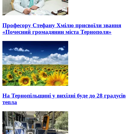
Професору Стефану Хмілю присвоїли звання
«Почесний громадянин міста Тернополя»
На Тернопільщині у вихідні буде до 28 градусів
тепла