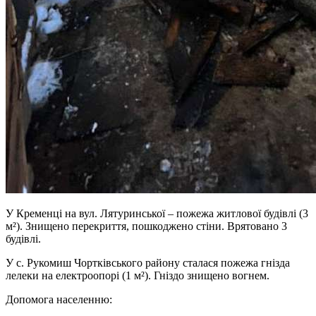
У Кременці на вул. Лятуринської – пожежа житлової будівлі (3
м²). Знищено перекриття, пошкоджено стіни. Врятовано 3
будівлі.
У с. Рукомиш Чортківського району сталася пожежа гнізда
лелеки на електроопорі (1 м²). Гніздо знищено вогнем.
Допомога населенню: